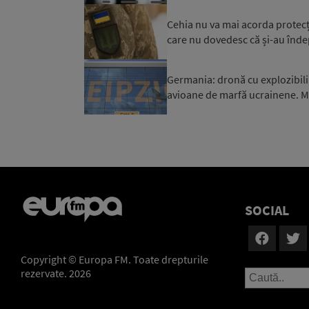
Cehia nu va mai acorda protecți
care nu dovedesc că și-au îndepli
Germania: dronă cu explozibili
avioane de marfă ucrainene. Mi
SOCIAL
Copyright © Europa FM. Toate drepturile
rezervate. 2026