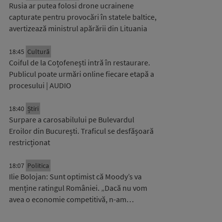
Rusia ar putea folosi drone ucrainene
capturate pentru provocări în statele baltice,
avertizează ministrul apărării din Lituania
18:45
Cultură
Coiful de la Coțofenești intră în restaurare.
Publicul poate urmări online fiecare etapă a
procesului | AUDIO
18:40
Știri
Surpare a carosabilului pe Bulevardul
Eroilor din București. Traficul se desfășoară
restricționat
18:07
Politica
Ilie Bolojan: Sunt optimist că Moody’s va
menține ratingul României. „Dacă nu vom
avea o economie competitivă, n-am…