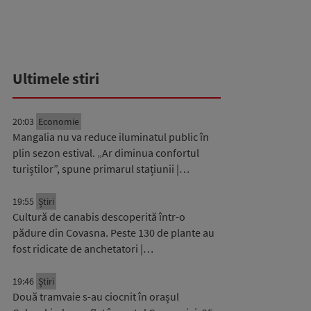
Ultimele stiri
20:03
Economie
Mangalia nu va reduce iluminatul public în
plin sezon estival. „Ar diminua confortul
turiștilor”, spune primarul stațiunii |…
19:55
Știri
Cultură de canabis descoperită într-o
pădure din Covasna. Peste 130 de plante au
fost ridicate de anchetatori |…
19:46
Știri
Două tramvaie s-au ciocnit în orașul