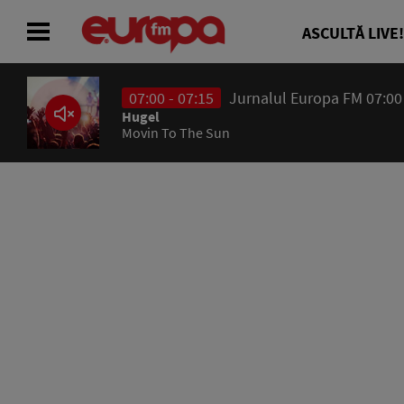
ASCULTĂ LIVE!
07:00 - 07:15
Jurnalul Europa FM 07:00
ACASĂ
Hugel
Movin To The Sun
ȘTIRI
RADIO
CONCURSURI
PODCAST
ASCULTĂ LIVE