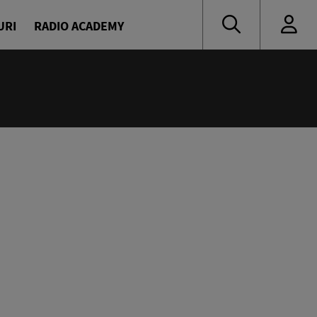
URI
RADIO ACADEMY
:15
ropa FM 07:00
ilor Europa FM