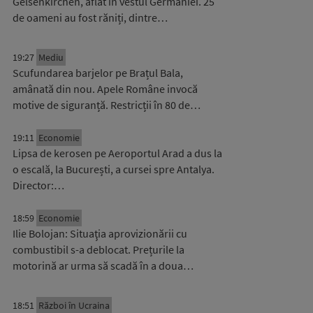
Gelsenkirchen, aflat în vestul Germaniei. 25
de oameni au fost răniți, dintre…
19:27
Mediu
Scufundarea barjelor pe Brațul Bala,
amânată din nou. Apele Române invocă
motive de siguranță. Restricții în 80 de…
19:11
Economie
Lipsa de kerosen pe Aeroportul Arad a dus la
o escală, la București, a cursei spre Antalya.
Director:…
18:59
Economie
Ilie Bolojan: Situaţia aprovizionării cu
combustibil s-a deblocat. Prețurile la
motorină ar urma să scadă în a doua…
18:51
Război în Ucraina