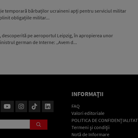
e temporară bărbaților ucraineni apți pentru serviciul militar
nit obligațiile militar...
, descoperită pe aeroportul Leipzig, în apropierea unor
nistrul german de Interne: „Avem d...
INFORMAŢII
FAQ
Valori editoriale
POLITICA DE CONFIDENŢIALITAT
Termeni şi condiţii
Notă de Informare