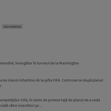
stiri externe
0 mondial, învingător în turneul de la Washington
a lui Gianni Infantino de la șefia FIFA. Controverse după planul
e
mpetițiilor FIFA, în semn de protest față de planul de a ceda
ială către investitori pr...