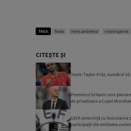
TAGS
finala
mirra andreeva
roland garros
CITEȘTE ȘI
Tenis: Taylor Fritz, numărul 1
Premierul britanic cere plecare
de privatizare a Cupei Mondial
UEFA amenință cu boicotarea co
participații din entitatea comerc