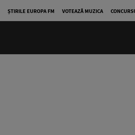
ȘTIRILE EUROPA FM
VOTEAZĂ MUZICA
CONCURS
07:00 - 07
Jurnalul Eu
Echipa Știr