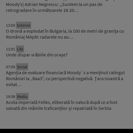
Moody’s| Adrian Negrescu: ,,Suntem la un pas de
retrogradare în următoarele 18-20…
13:59
Externe
O dronă a explodat în Bulgaria, la 100 de metri de granița cu
România| MApN: radarele nu au…
11:01
Life
Unde dispar vrăbiile din orașe?
07:09
Social
Agenția de evaluare financiară Moody`s a menținut ratingul
României la „Baa3”, cu perspectivă negativă. Țara noastră a
evitat…
19:58
Mediu
Acvila imperială Feliks, eliberată în natură după ce a fost
salvată din mâinile traficanților și repatriată în Serbia