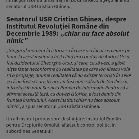
senatorul USR Cristian Ghinea.
Senatorul USR Cristian Ghinea, despre
Institutul Revoluției Române din
Decembrie 1989: „
chiar nu face absolut
nimic”
„Singurul moment în istoria sa în care s-a făcut cercetare pe
bune la acest institut a fost când era condus de Andrei Ursu,
fiul dizidentului Gheorghe Ursu, și care, ce să vezi, a găsit
niște fapte neconforme cu realitatea pe care Ion Iliescu voia
să o propage, anume realitatea că au existat teroriști în 1989
și că au fost securiști care au fost apoi salvați de Ion Iliescu,
introduși în noul Serviciu Român de Informații. Pentru că a
afirmat această teză, cu dovezi istorice, a fost demis din
fruntea institutului. Acest institut chiar nu face absolut
nimic”
, a spus senatorul USR Cristian Ghinea.
Un alt institut propus spre desființare: Institutul Român
pentru Drepturile Omului, aflat sub control politic, în
subordinea Senatului: