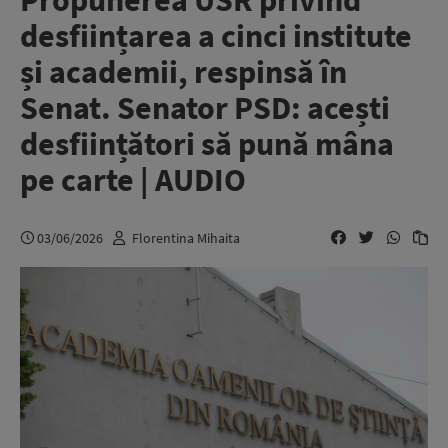
Propunerea USR privind
desființarea a cinci institute
și academii, respinsă în
Senat. Senator PSD: acești
desființători să pună mâna
pe carte | AUDIO
03/06/2026
Florentina Mihaita