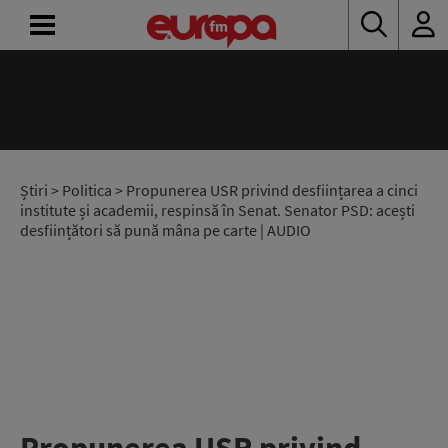
ACASĂ
ȘTIRI
RADIO
Știri
>
Politica
> Propunerea USR privind desființarea a cinci
institute și academii, respinsă în Senat. Senator PSD: acești
desființători să pună mâna pe carte | AUDIO
CONCURSURI
PODCAST
ASCULTĂ
LIVE