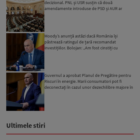
decizional. PNL și USR susțin că două
amendamente introduse de PSD și AUR ar
putea pune în pericol u...
Moody’s anunță astăzi dacă România își
păstrează ratingul de țară recomandat
investițiilor. Bolojan: „Am fost cinstiți cu
românii. Am muncit din greu”...
Guvernul a aprobat Planul de Pregătire pentru
Riscuri în energie. Marii consumatori pot fi
deconectați în cazul unor dezechilibre majore în
sistemul e...
Ultimele stiri