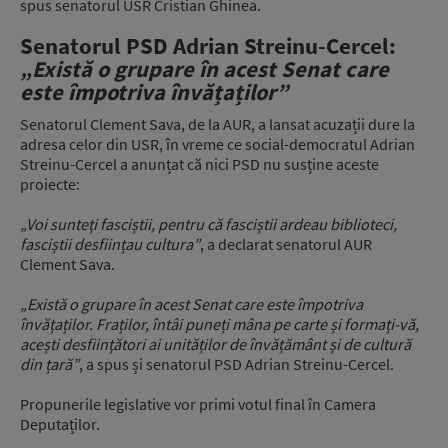
spus senatorul USR Cristian Ghinea.
Senatorul PSD Adrian Streinu-Cercel:
„Există o grupare în acest Senat care
este împotriva învățaților”
Senatorul Clement Sava, de la AUR, a lansat acuzații dure la
adresa celor din USR, în vreme ce social-democratul Adrian
Streinu-Cercel a anunțat că nici PSD nu susține aceste
proiecte:
„Voi sunteți fasciștii, pentru că fasciștii ardeau biblioteci,
fasciștii desființau cultura”
, a declarat senatorul AUR
Clement Sava.
„Există o grupare în acest Senat care este împotriva
învățaților. Fraților, întâi puneți mâna pe carte și formați-vă,
acești desființători ai unităților de învățământ și de cultură
din țară”
, a spus și senatorul PSD Adrian Streinu-Cercel.
Propunerile legislative vor primi votul final în Camera
Deputaților.