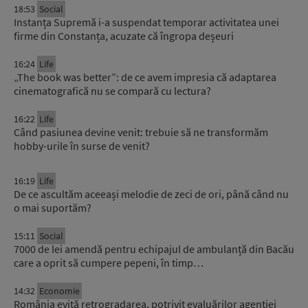
18:53
Social
Instanța Supremă i-a suspendat temporar activitatea unei
firme din Constanța, acuzate că îngropa deșeuri
16:24
Life
„The book was better”: de ce avem impresia că adaptarea
cinematografică nu se compară cu lectura?
16:22
Life
Când pasiunea devine venit: trebuie să ne transformăm
hobby-urile în surse de venit?
16:19
Life
De ce ascultăm aceeași melodie de zeci de ori, până când nu
o mai suportăm?
15:11
Social
7000 de lei amendă pentru echipajul de ambulanță din Bacău
care a oprit să cumpere pepeni, în timp…
14:32
Economie
România evită retrogradarea, potrivit evaluărilor agenției