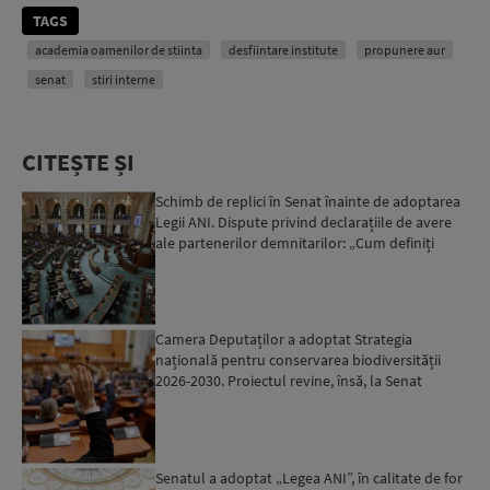
TAGS
academia oamenilor de stiinta
desfiintare institute
propunere aur
senat
stiri interne
CITEȘTE ȘI
Schimb de replici în Senat înainte de adoptarea
Legii ANI. Dispute privind declarațiile de avere
ale partenerilor demnitarilor: „Cum definiți
amantele...
Camera Deputaților a adoptat Strategia
națională pentru conservarea biodiversității
2026-2030. Proiectul revine, însă, la Senat
pentru modificări...
Senatul a adoptat „Legea ANI”, în calitate de for