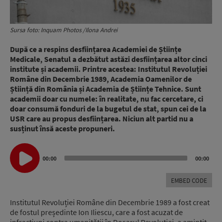
Sursa foto: Inquam Photos /Ilona Andrei
După ce a respins desființarea Academiei de Științe
Medicale, Senatul a dezbătut astăzi desființarea altor cinci
institute și academii. Printre acestea: Institutul Revoluției
Române din Decembrie 1989, Academia Oamenilor de
Știință din România și Academia de Științe Tehnice. Sunt
academii doar cu numele: în realitate, nu fac cercetare, ci
doar consumă fonduri de la bugetul de stat, spun cei de la
USR care au propus desființarea. Niciun alt partid nu a
susținut însă aceste propuneri.
Audio
00:00
00:00
Player
EMBED CODE
Institutul Revoluției Române din Decembrie 1989 a fost creat
de fostul președinte Ion Iliescu, care a fost acuzat de
infracțiuni contra umanității în Dosarul Revoluției, a amintit