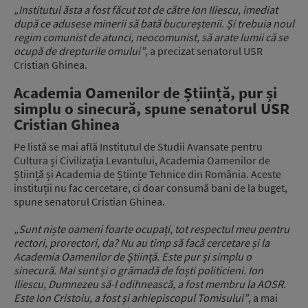
„Institutul ăsta a fost făcut tot de către Ion Iliescu, imediat
după ce adusese minerii să bată bucureștenii. Și trebuia noul
regim comunist de atunci, neocomunist, să arate lumii că se
ocupă de drepturile omului”
, a precizat senatorul USR
Cristian Ghinea.
Academia Oamenilor de Știință, pur și
simplu o sinecură, spune senatorul USR
Cristian Ghinea
Pe listă se mai află Institutul de Studii Avansate pentru
Cultura și Civilizația Levantului, Academia Oamenilor de
Știință și Academia de Științe Tehnice din România. Aceste
instituții nu fac cercetare, ci doar consumă bani de la buget,
spune senatorul Cristian Ghinea.
„Sunt niște oameni foarte ocupați, tot respectul meu pentru
rectori, prorectori, da? Nu au timp să facă cercetare și la
Academia Oamenilor de Știință. Este pur și simplu o
sinecură. Mai sunt și o grămadă de foști politicieni. Ion
Iliescu, Dumnezeu să-l odihnească, a fost membru la AOSR.
Este Ion Cristoiu, a fost și arhiepiscopul Tomisului”
, a mai