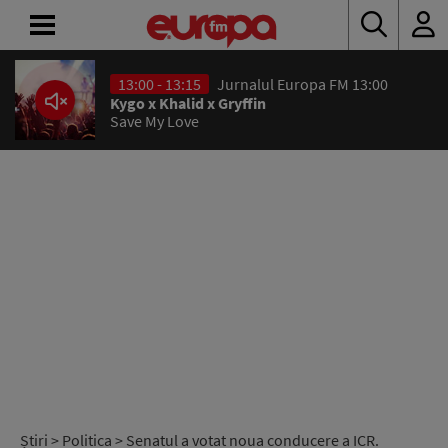
13:00 - 13:15
Jurnalul Europa FM 13:00
ACASĂ
Kygo x Khalid x Gryffin
Save My Love
ȘTIRI
RADIO
CONCURSURI
PODCAST
ASCULTĂ
LIVE
Știri
>
Politica
> Senatul a votat noua conducere a ICR.