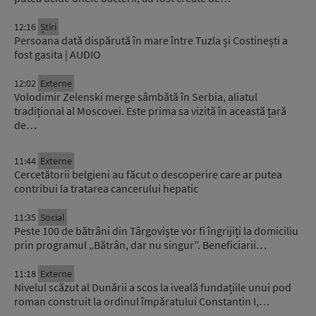
12:16
Știri
Persoana dată dispărută în mare între Tuzla și Costinești a
fost gasita | AUDIO
12:02
Externe
Volodimir Zelenski merge sâmbătă în Serbia, aliatul
tradițional al Moscovei. Este prima sa vizită în această țară
de…
11:44
Externe
Cercetătorii belgieni au făcut o descoperire care ar putea
contribui la tratarea cancerului hepatic
11:35
Social
Peste 100 de bătrâni din Târgoviște vor fi îngrijiți la domiciliu
prin programul „Bătrân, dar nu singur”. Beneficiarii…
11:18
Externe
Nivelul scăzut al Dunării a scos la iveală fundațiile unui pod
roman construit la ordinul împăratului Constantin I,…