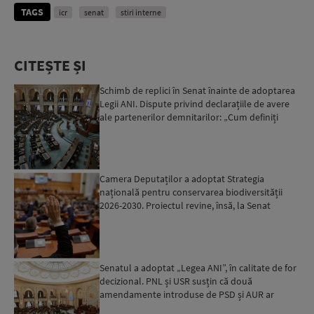
TAGS
icr
senat
stiri interne
CITEȘTE ȘI
Schimb de replici în Senat înainte de adoptarea
Legii ANI. Dispute privind declarațiile de avere
ale partenerilor demnitarilor: „Cum definiți
amantele...
Camera Deputaților a adoptat Strategia
națională pentru conservarea biodiversității
2026-2030. Proiectul revine, însă, la Senat
pentru modificări...
Senatul a adoptat „Legea ANI”, în calitate de for
decizional. PNL și USR susțin că două
amendamente introduse de PSD și AUR ar
putea pune în pericol u...