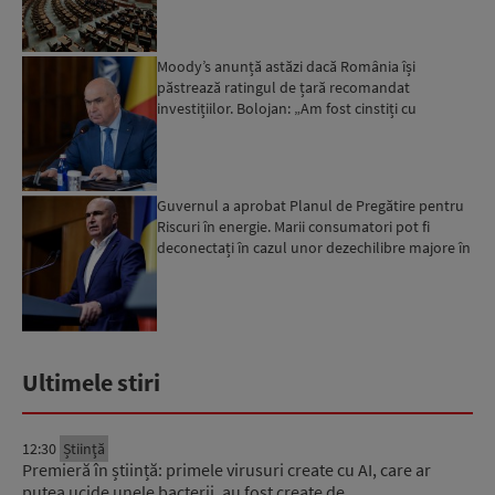
Moody’s anunță astăzi dacă România își
păstrează ratingul de țară recomandat
investițiilor. Bolojan: „Am fost cinstiți cu
românii. Am muncit din greu”...
Guvernul a aprobat Planul de Pregătire pentru
Riscuri în energie. Marii consumatori pot fi
deconectați în cazul unor dezechilibre majore în
sistemul e...
Ultimele stiri
12:30
Știinţă
Premieră în știință: primele virusuri create cu AI, care ar
putea ucide unele bacterii, au fost create de…