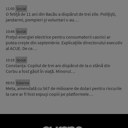
11:00
Social
O fetiță de 11 ani din Bacău a dispărut de trei zile. Polițiști,
jandarmi, pompieri și voluntari s-au…
10:48
Social
Prețul energiei electrice pentru consumatorii casnici ar
putea crește din septembrie. Explicațiile directorului executiv
al ACUE. De ce…
10:19
Social
Constanța: Copilul de trei ani dispărut de la o stână din
Corbu a fost găsit în viață. Minorul…
09:53
Externe
Meta, amendată cu 567 de milioane de dolari pentru riscurile
la care ar fi fost expuși copiii pe platformele…