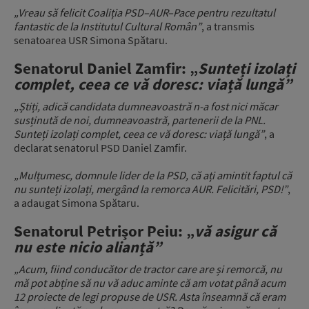
„Vreau să felicit Coaliția PSD–AUR–Pace pentru rezultatul
fantastic de la Institutul Cultural Român”
, a transmis
senatoarea USR Simona Spătaru.
Senatorul Daniel Zamfir: „
Sunteți izolați
complet, ceea ce vă doresc: viață lungă”
„Știți, adică candidata dumneavoastră n-a fost nici măcar
susținută de noi, dumneavoastră, partenerii de la PNL.
Sunteți izolați complet, ceea ce vă doresc: viață lungă”
, a
declarat senatorul PSD Daniel Zamfir.
„Mulțumesc, domnule lider de la PSD, că ați amintit faptul că
nu sunteți izolați, mergând la remorca AUR. Felicitări, PSD!”
,
a adaugat Simona Spătaru.
Senatorul Petrișor Peiu: „
vă asigur că
nu este nicio alianță”
„Acum, fiind conducător de tractor care are și remorcă, nu
mă pot abține să nu vă aduc aminte că am votat până acum
12 proiecte de legi propuse de USR. Asta înseamnă că eram