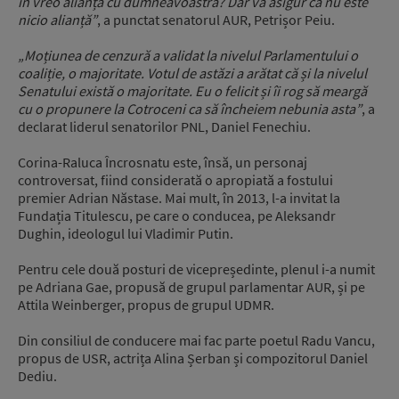
în vreo alianță cu dumneavoastră? Dar vă asigur că nu este
nicio alianță”
, a punctat senatorul AUR, Petrișor Peiu.
„Moțiunea de cenzură a validat la nivelul Parlamentului o
coaliție, o majoritate. Votul de astăzi a arătat că și la nivelul
Senatului există o majoritate. Eu o felicit și îi rog să meargă
cu o propunere la Cotroceni ca să încheiem nebunia asta”
, a
declarat liderul senatorilor PNL, Daniel Fenechiu.
Corina-Raluca Încrosnatu este, însă, un personaj
controversat, fiind considerată o apropiată a fostului
premier Adrian Năstase. Mai mult, în 2013, l-a invitat la
Fundația Titulescu, pe care o conducea, pe Aleksandr
Dughin, ideologul lui Vladimir Putin.
Pentru cele două posturi de vicepreședinte, plenul i-a numit
pe Adriana Gae, propusă de grupul parlamentar AUR, și pe
Attila Weinberger, propus de grupul UDMR.
Din consiliul de conducere mai fac parte poetul Radu Vancu,
propus de USR, actrița Alina Șerban și compozitorul Daniel
Dediu.