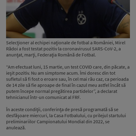
Selecţioner al echipei naţionale de fotbal a României, Mirel
Rădoi a fost testat pozitiv la coronavirusul SARS-CoV-2, a
anunţat, marţi, Federaţia Română de Fotbal.
“Am efectuat luni, 15 martie, un test COVID care, din păcate, a
ieşit pozitiv. Nu am simptome acum. Îmi doresc din tot
sufletul să fi fost o eroare sau, în cel mai rău caz, ca perioada
de 14 zile să fie aproape de final în cazul meu astfel încât să
putem începe normal pregătirea partidelor”, a declarat
tehnicianul într-un comunicat al FRF.
În aceste condiţii, conferinţa de presă programată să se
desfăşoare miercuri, la Casa Fotbalului, cu prilejul startului
preliminariilor Campionatului Mondial din 2022, se
anulează.