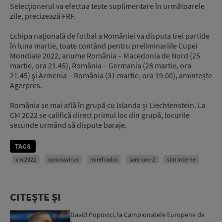
Selecţionerul va efectua teste suplimentare în următoarele
zile, precizează FRF.
Echipa naţională de fotbal a României va disputa trei partide
în luna martie, toate contând pentru preliminariile Cupei
Mondiale 2022, anume România – Macedonia de Nord (25
martie, ora 21.45), România – Germania (28 martie, ora
21.45) şi Armenia – România (31 martie, ora 19.00), amintește
Agerpres.
România se mai află în grupă cu Islanda şi Liechtenstein. La
CM 2022 se califică direct primul loc din grupă, locurile
secunde urmând să dispute baraje.
TAGS
cm 2022
coronavirus
mirel radoi
sars-cov-2
stiri interne
CITEȘTE ȘI
David Popovici, la Campionatele Europene de