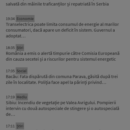
salvată din mâinile traficanților și repatriată în Serbia
19:34
Economie
Transelectrica poate limita consumul de energie al marilor
consumatori, dacă apare un deficit în sistem. Guvernul a
adoptat…
18:35
Știri
România a emis o alertă timpurie către Comisia Europeană
din cauza secetei și a riscurilor pentru sistemul energetic
17:35
Social
Bacău: Fata dispărută din comuna Parava, găsită după trei
zile în localitate. Poliția face apel la părinți privind…
17:19
Mediu
Sibiu: Incendiu de vegetație pe Valea Avrigului. Pompierii
intervin cu două autospeciale de stingere și o autospecială
de…
17:11
Știri