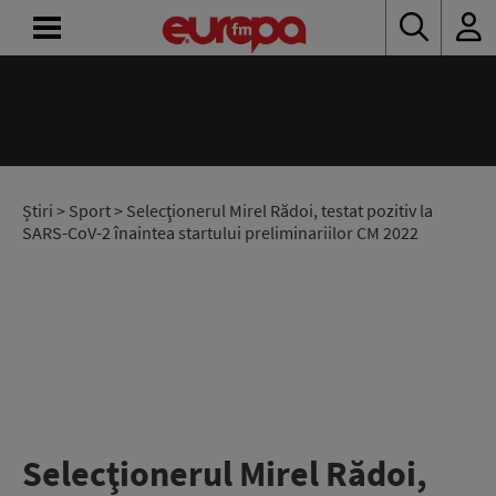
ACASĂ
ȘTIRI
RADIO
Știri
>
Sport
> Selecţionerul Mirel Rădoi, testat pozitiv la
SARS-CoV-2 înaintea startului preliminariilor CM 2022
CONCURSURI
PODCAST
ASCULTĂ
LIVE
Selecţionerul Mirel Rădoi,