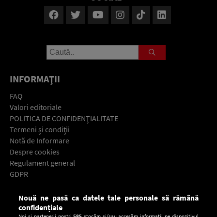
INFORMAŢII
FAQ
Valori editoriale
POLITICA DE CONFIDENŢIALITATE
Termeni şi condiţii
Notă de Informare
Despre cookies
Regulament general
GDPR
Contact
Nouă ne pasă ca datele tale personale să rămână
Descarcă gratuit aplicaţia Europa FM pentru smartphone:
confidențiale
Noi și partenerii noștri
585
stocăm și/sau accesăm informații pe dispozitivul