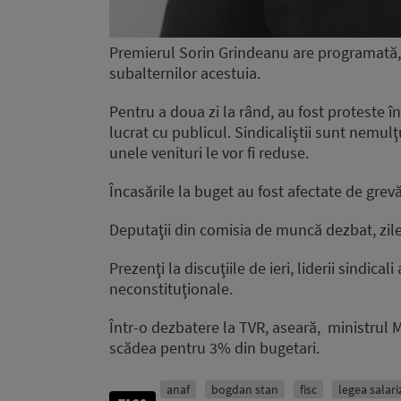
Premierul Sorin Grindeanu are programată, a
subalternilor acestuia.
Pentru a doua zi la rând, au fost proteste în
lucrat cu publicul. Sindicaliştii sunt nemul
unele venituri le vor fi reduse.
Încasările la buget au fost afectate de gre
Deputaţii din comisia de muncă dezbat, zilel
Prezenţi la discuţiile de ieri, liderii sindical
neconstituţionale.
Într-o dezbatere la TVR, aseară, ministrul M
scădea pentru 3% din bugetari.
anaf
bogdan stan
fisc
legea salariz