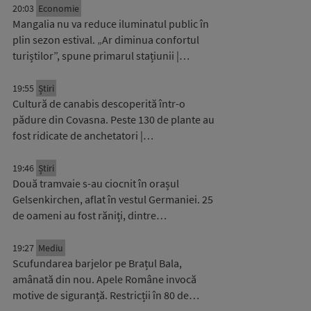
20:03
Economie
Mangalia nu va reduce iluminatul public în
plin sezon estival. „Ar diminua confortul
turiștilor”, spune primarul stațiunii |…
19:55
Știri
Cultură de canabis descoperită într-o
pădure din Covasna. Peste 130 de plante au
fost ridicate de anchetatori |…
19:46
Știri
Două tramvaie s-au ciocnit în orașul
Gelsenkirchen, aflat în vestul Germaniei. 25
de oameni au fost răniți, dintre…
19:27
Mediu
Scufundarea barjelor pe Brațul Bala,
amânată din nou. Apele Române invocă
motive de siguranță. Restricții în 80 de…