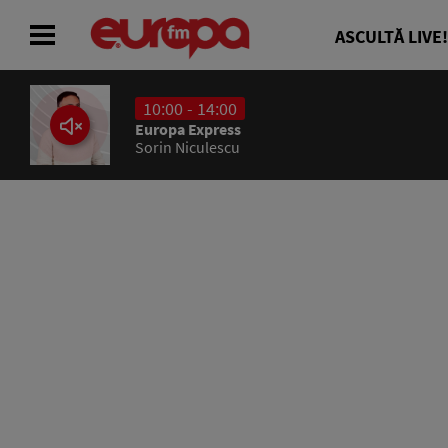
ASCULTĂ LIVE!
10:00 - 14:00
ACASĂ
Europa Express
Sorin Niculescu
ȘTIRI
RADIO
CONCURSURI
PODCAST
ASCULTĂ LIVE