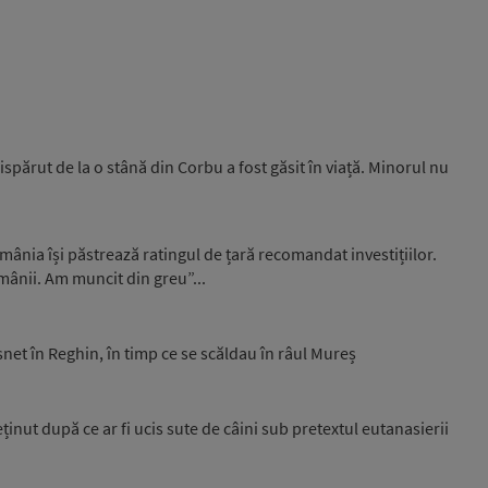
ispărut de la o stână din Corbu a fost găsit în viață. Minorul nu
ânia își păstrează ratingul de țară recomandat investițiilor.
omânii. Am muncit din greu”...
ăsnet în Reghin, în timp ce se scăldau în râul Mureș
inut după ce ar fi ucis sute de câini sub pretextul eutanasierii