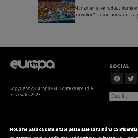
Mangalia nu va reduce iluminatu
turiștilor”, spune primarul staț
SOCIAL
Copyright © Europa FM. Toate drepturile
rezervate. 2026
Nouă ne pasă ca datele tale personale să rămână confidenția
Setări:
Noi și partenerii noștri
585
stocăm și/sau accesăm informații pe dispozitivul dvs., precum i