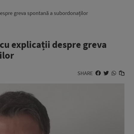
i despre greva spontană a subordonaților
 cu explicații despre greva
ilor
SHARE