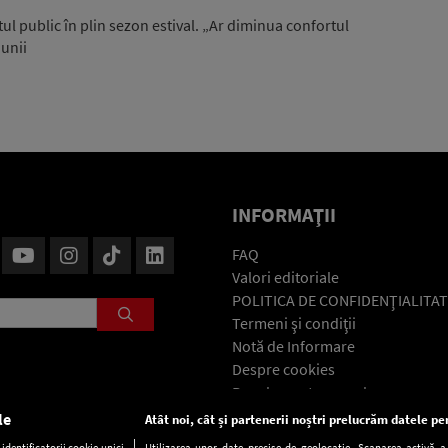
l public în plin sezon estival. „Ar diminua confortul
iunii
INFORMAŢII
FAQ
Valori editoriale
POLITICA DE CONFIDENŢIALITAT
Termeni şi condiţii
Notă de Informare
Despre cookies
Regulament general
GDPR
le
Atât noi, cât și partenerii noștri prelucrăm datele pen
Contact
dentificatorii cookie unici
Utilizarea unor date precise de geolocație. Scanarea activă a c