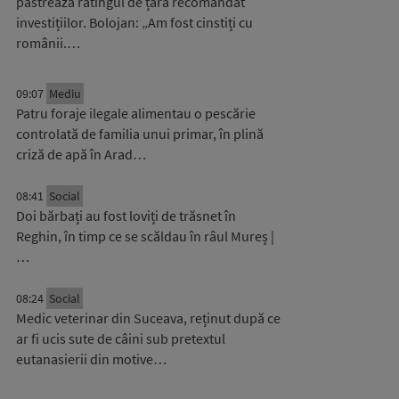
păstrează ratingul de țară recomandat
investițiilor. Bolojan: „Am fost cinstiți cu
românii.…
09:07
Mediu
Patru foraje ilegale alimentau o pescărie
controlată de familia unui primar, în plină
criză de apă în Arad…
08:41
Social
Doi bărbați au fost loviți de trăsnet în
Reghin, în timp ce se scăldau în râul Mureș |
…
08:24
Social
Medic veterinar din Suceava, reținut după ce
ar fi ucis sute de câini sub pretextul
eutanasierii din motive…