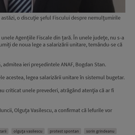
stăzi, o discuţie şeful Fiscului despre nemulţumirile
 unele Agențiile Fiscale din țară. În unele judeţe, nu s-a
ţumiți de noua lege a salarizării unitare, temându-se că
vă, admitea ieri preşedintele ANAF, Bogdan Stan.
e acestea, legea salarizării unitare în sistemul bugetar.
i au criticat unele prevederi, atrăgând atenţia că ar fi
uncii, Olguţa Vasilescu, a confirmat că lefurile vor
arii
olguţa vasilescu
protest spontan
sorin grindeanu