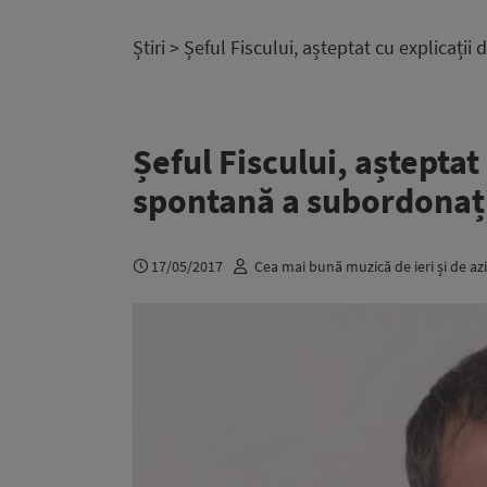
Știri
> Șeful Fiscului, așteptat cu explicați
Șeful Fiscului, așteptat
spontană a subordonaț
17/05/2017
Cea mai bună muzică de ieri și de azi