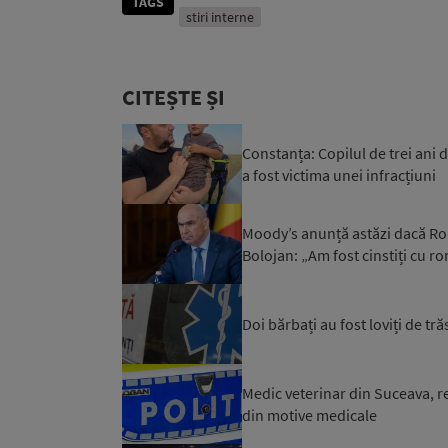
TAGS
stiri interne
CITEȘTE ȘI
Constanța: Copilul de trei ani d
a fost victima unei infracțiuni
Moody’s anunță astăzi dacă Rom
Bolojan: „Am fost cinstiți cu r
Doi bărbați au fost loviți de tr
Medic veterinar din Suceava, reț
din motive medicale