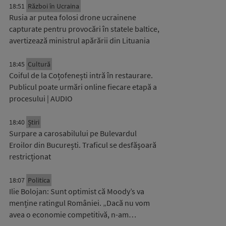
18:51
Război în Ucraina
Rusia ar putea folosi drone ucrainene
capturate pentru provocări în statele baltice,
avertizează ministrul apărării din Lituania
18:45
Cultură
Coiful de la Coțofenești intră în restaurare.
Publicul poate urmări online fiecare etapă a
procesului | AUDIO
18:40
Știri
Surpare a carosabilului pe Bulevardul
Eroilor din București. Traficul se desfășoară
restricționat
18:07
Politica
Ilie Bolojan: Sunt optimist că Moody’s va
menține ratingul României. „Dacă nu vom
avea o economie competitivă, n-am…