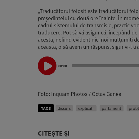
„Traducătorul folosit este traducătorul folo
președintelui cu două ore înainte. În mome
cadrul sistemului de transmisie, practic vo
traducere. Pot să vă asigur că, începând d
acesta, nefiind evident nici noi mulțumiți d
aceasta, o să avem un răspuns, sigur vi-l t
Audio
Player
00:00
Foto: Inquam Photos / Octav Ganea
TAGS
discurs
explicatii
parlament
prob
CITEȘTE ȘI