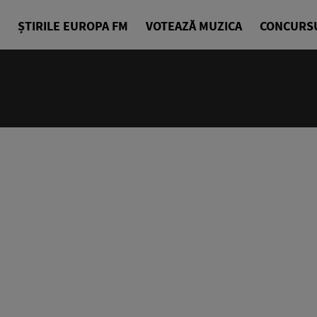
ȘTIRILE EUROPA FM
VOTEAZĂ MUZICA
CONCURS
24/24
Cea mai bu
Europa FM