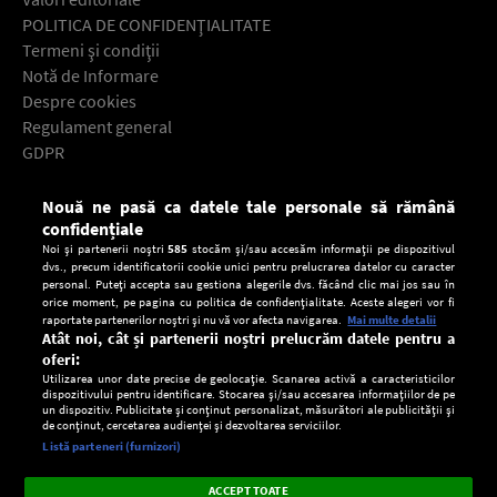
POLITICA DE CONFIDENŢIALITATE
Termeni şi condiţii
Notă de Informare
Despre cookies
Regulament general
GDPR
Contact
Nouă ne pasă ca datele tale personale să rămână
Descarcă gratuit aplicaţia Europa FM pentru smartphone:
confidențiale
Noi și partenerii noștri
585
stocăm și/sau accesăm informații pe dispozitivul
dvs., precum identificatorii cookie unici pentru prelucrarea datelor cu caracter
personal. Puteți accepta sau gestiona alegerile dvs. făcând clic mai jos sau în
orice moment, pe pagina cu politica de confidențialitate. Aceste alegeri vor fi
raportate partenerilor noștri și nu vă vor afecta navigarea.
Mai multe detalii
Atât noi, cât și partenerii noștri prelucrăm datele pentru a
oferi:
Utilizarea unor date precise de geolocație. Scanarea activă a caracteristicilor
dispozitivului pentru identificare. Stocarea și/sau accesarea informațiilor de pe
un dispozitiv. Publicitate și conținut personalizat, măsurători ale publicității și
de conținut, cercetarea audienței și dezvoltarea serviciilor.
Setări:
Listă parteneri (furnizori)
Ascultă Europa FM în aplicație
Dark
×
Instalează
Radio live, podcasturi, știri și alerte
ACCEPT TOATE