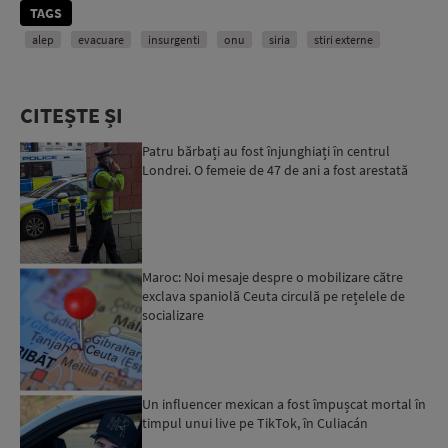
TAGS
alep
evacuare
insurgenti
onu
siria
stiri externe
CITEȘTE ȘI
Patru bărbați au fost înjunghiați în centrul
Londrei. O femeie de 47 de ani a fost arestată
Maroc: Noi mesaje despre o mobilizare către
exclava spaniolă Ceuta circulă pe rețelele de
socializare
Un influencer mexican a fost împușcat mortal în
timpul unui live pe TikTok, în Culiacán