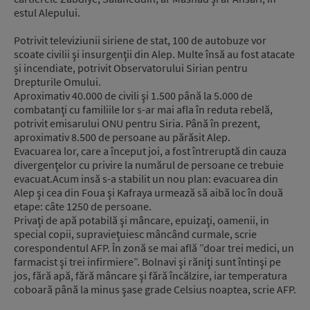
estul Alepului.
Potrivit televiziunii siriene de stat, 100 de autobuze vor
scoate civilii şi insurgenţii din Alep. Multe însă au fost atacate
și incendiate, potrivit Observatorului Sirian pentru
Drepturile Omului.
Aproximativ 40.000 de civili şi 1.500 până la 5.000 de
combatanţi cu familiile lor s-ar mai afla în reduta rebelă,
potrivit emisarului ONU pentru Siria. Până în prezent,
aproximativ 8.500 de persoane au părăsit Alep.
Evacuarea lor, care a început joi, a fost întreruptă din cauza
divergenţelor cu privire la numărul de persoane ce trebuie
evacuat.Acum insă s-a stabilit un nou plan: evacuarea din
Alep şi cea din Foua şi Kafraya urmează să aibă loc în două
etape: câte 1250 de persoane.
Privaţi de apă potabilă şi mâncare, epuizaţi, oamenii, in
special copii, supravieţuiesc mâncând curmale, scrie
corespondentul AFP. În zonă se mai află ”doar trei medici, un
farmacist şi trei infirmiere”. Bolnavi şi răniţi sunt întinşi pe
jos, fără apă, fără mâncare şi fără încălzire, iar temperatura
coboară până la minus şase grade Celsius noaptea, scrie AFP.