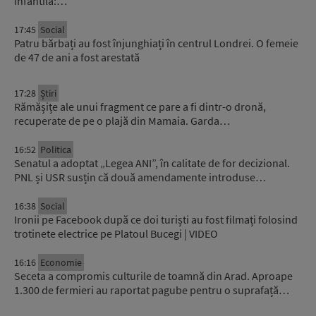
infantilă:…
17:45
Social
Patru bărbați au fost înjunghiați în centrul Londrei. O femeie
de 47 de ani a fost arestată
17:28
Știri
Rămășițe ale unui fragment ce pare a fi dintr-o dronă,
recuperate de pe o plajă din Mamaia. Garda…
16:52
Politica
Senatul a adoptat „Legea ANI”, în calitate de for decizional.
PNL și USR susțin că două amendamente introduse…
16:38
Social
Ironii pe Facebook după ce doi turiști au fost filmați folosind
trotinete electrice pe Platoul Bucegi | VIDEO
16:16
Economie
Seceta a compromis culturile de toamnă din Arad. Aproape
1.300 de fermieri au raportat pagube pentru o suprafață…