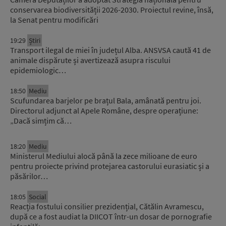
conservarea biodiversității 2026-2030. Proiectul revine, însă,
la Senat pentru modificări
19:29
Știri
Transport ilegal de miei în județul Alba. ANSVSA caută 41 de
animale dispărute și avertizează asupra riscului
epidemiologic…
18:50
Mediu
Scufundarea barjelor pe brațul Bala, amânată pentru joi.
Directorul adjunct al Apele Române, despre operațiune:
„Dacă simțim că…
18:20
Mediu
Ministerul Mediului alocă până la zece milioane de euro
pentru proiecte privind protejarea castorului eurasiatic și a
păsărilor…
18:05
Social
Reacția fostului consilier prezidențial, Cătălin Avramescu,
după ce a fost audiat la DIICOT într-un dosar de pornografie