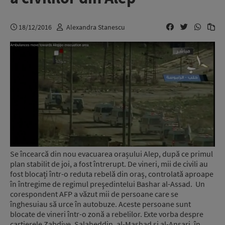
18/12/2016
Alexandra Stanescu
Se încearcă din nou evacuarea orașului Alep, după ce primul
plan stabilit de joi, a fost întrerupt. De vineri, mii de civili au
fost blocați într-o reduta rebelă din oraș, controlată aproape
în întregime de regimul preşedintelui Bashar al-Assad. Un
corespondent AFP a văzut mii de persoane care se
înghesuiau să urce în autobuze. Aceste persoane sunt
blocate de vineri într-o zonă a rebelilor. Exte vorba despre
cartierele Zabdiye, Salaheddin, al-Mashad şi al-Ansari, în