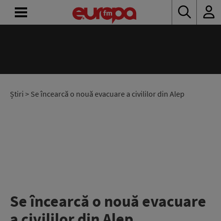
ACASĂ
ȘTIRI
RADIO
Știri
> Se încearcă o nouă evacuare a civililor din Alep
CONCURSURI
PODCAST
ASCULTĂ
LIVE
Se încearcă o nouă evacuare
a civililor din Alep