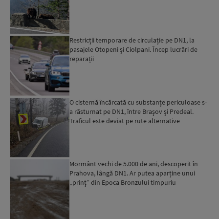
Restricții temporare de circulație pe DN1, la
pasajele Otopeni și Ciolpani. Încep lucrări de
reparații
O cisternă încărcată cu substanțe periculoase s-
a răsturnat pe DN1, între Brașov și Predeal.
Traficul este deviat pe rute alternative
Mormânt vechi de 5.000 de ani, descoperit în
Prahova, lângă DN1. Ar putea aparține unui
„prinț” din Epoca Bronzului timpuriu