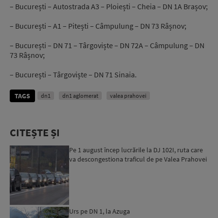
– București – Autostrada A3 – Ploiești – Cheia – DN 1A Brașov;
– București – A1 – Pitești – Câmpulung – DN 73 Râșnov;
– București – DN 71 – Târgoviște – DN 72A – Câmpulung – DN
73 Râșnov;
– București – Târgoviște – DN 71 Sinaia.
TAGS
dn1
dn1 aglomerat
valea prahovei
CITEȘTE ȘI
Pe 1 august încep lucrările la DJ 102I, ruta care
va descongestiona traficul de pe Valea Prahovei
Urs pe DN 1, la Azuga