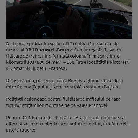
De la orele prânzului se circulă în coloană pe sensul de
urcare al
DN1 București-Brașov
. Sunt înregistrate valori
ridicate de trafic, fiind formată coloană în mișcare între
kilometrii 101+500 de metri – 106, între localitătile Nistorești
si Comarnic, județul Prahova.
De asemenea, pe sensul către Brașov, aglomerație este și
între Poiana Țapului și zona centrală a stațiunii Bușteni.
Polițiștii acționează pentru fluidizarea traficului pe raza
tuturor stațiunilor montane de pe Valea Prahovei.
Pentru DN 1 București – Ploiești – Brașov, pot fi folosite ca
alternative, pentru deplasarea autoturismelor, următoarele
artere rutiere: