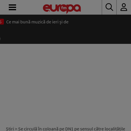
ACASĂ
ȘTIRI
RADIO
CONCURSURI
PODCAST
ASCULTĂ
LIVE
Știri
> Se circulă în coloană pe DN1 pe sensul către localitățile