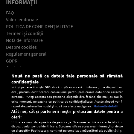
INFORMAŢII
FAQ
Valori editoriale
POLITICA DE CONFIDENŢIALITATE
Termeni şi condiţii
Notă de Informare
Despre cookies
Regulament general
GDPR
Contact
Nouă ne pasă ca datele tale personale să rămână
Descarcă gratuit aplicaţia Europa FM pentru smartphone:
confidențiale
Noi și partenerii noștri
585
stocăm și/sau accesăm informații pe dispozitivul
dvs., precum identificatorii cookie unici pentru prelucrarea datelor cu caracter
personal. Puteți accepta sau gestiona alegerile dvs. făcând clic mai jos sau în
orice moment, pe pagina cu politica de confidențialitate. Aceste alegeri vor fi
raportate partenerilor noștri și nu vă vor afecta navigarea.
Mai multe detalii
Atât noi, cât și partenerii noștri prelucrăm datele pentru a
oferi:
Utilizarea unor date precise de geolocație. Scanarea activă a caracteristicilor
dispozitivului pentru identificare. Stocarea și/sau accesarea informațiilor de pe
un dispozitiv. Publicitate și conținut personalizat, măsurători ale publicității și