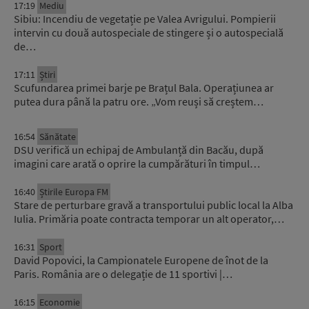
17:19
Mediu
Sibiu: Incendiu de vegetație pe Valea Avrigului. Pompierii
intervin cu două autospeciale de stingere și o autospecială
de…
17:11
Știri
Scufundarea primei barje pe Brațul Bala. Operațiunea ar
putea dura până la patru ore. „Vom reuși să creștem…
16:54
Sănătate
DSU verifică un echipaj de Ambulanță din Bacău, după
imagini care arată o oprire la cumpărături în timpul…
16:40
Știrile Europa FM
Stare de perturbare gravă a transportului public local la Alba
Iulia. Primăria poate contracta temporar un alt operator,…
16:31
Sport
David Popovici, la Campionatele Europene de înot de la
Paris. România are o delegație de 11 sportivi |…
16:15
Economie