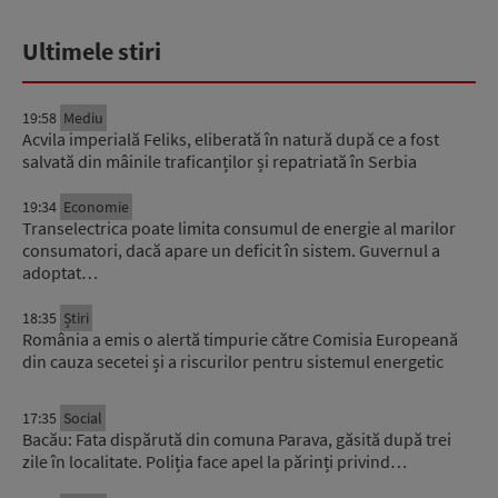
Ultimele stiri
19:58
Mediu
Acvila imperială Feliks, eliberată în natură după ce a fost
salvată din mâinile traficanților și repatriată în Serbia
19:34
Economie
Transelectrica poate limita consumul de energie al marilor
consumatori, dacă apare un deficit în sistem. Guvernul a
adoptat…
18:35
Știri
România a emis o alertă timpurie către Comisia Europeană
din cauza secetei și a riscurilor pentru sistemul energetic
17:35
Social
Bacău: Fata dispărută din comuna Parava, găsită după trei
zile în localitate. Poliția face apel la părinți privind…