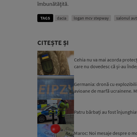
îmbunătăţită.
TAGS
dacia
logan mcv stepway
salonul aut
CITEȘTE ȘI
Cehia nu va mai acorda protecți
care nu dovedesc că și-au îndepli
Germania: dronă cu explozibili
avioane de marfă ucrainene. Mi
Patru bărbați au fost înjunghiaț
Maroc: Noi mesaje despre o mob