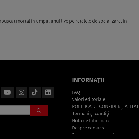
pușcat mortal în timpul unui live pe rețelele de socializare, în
INFORMAŢII
FAQ
Valori editoriale
POLITICA DE CONFIDENŢIALITAT
Termeni şi condiţii
Notă de Informare
Despre cookies
Regulament general