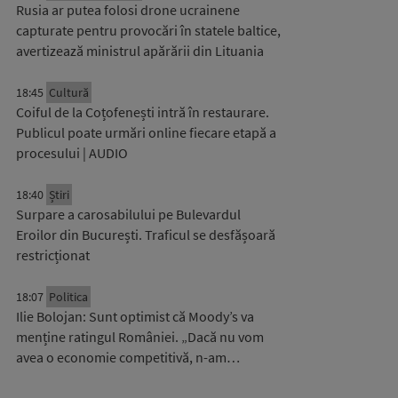
Rusia ar putea folosi drone ucrainene
capturate pentru provocări în statele baltice,
avertizează ministrul apărării din Lituania
18:45
Cultură
Coiful de la Coțofenești intră în restaurare.
Publicul poate urmări online fiecare etapă a
procesului | AUDIO
18:40
Știri
Surpare a carosabilului pe Bulevardul
Eroilor din București. Traficul se desfășoară
restricționat
18:07
Politica
Ilie Bolojan: Sunt optimist că Moody’s va
menține ratingul României. „Dacă nu vom
avea o economie competitivă, n-am…