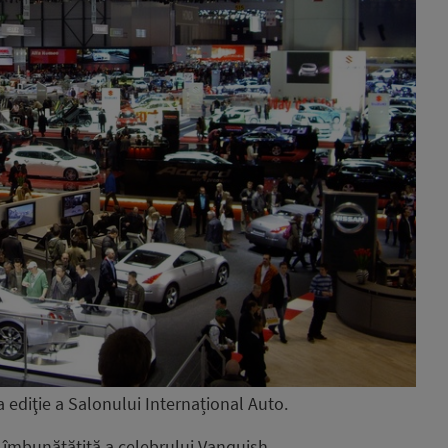
 ediţie a Salonului Internațional Auto.
a îmbunătăţită a celebrului Vanquish.