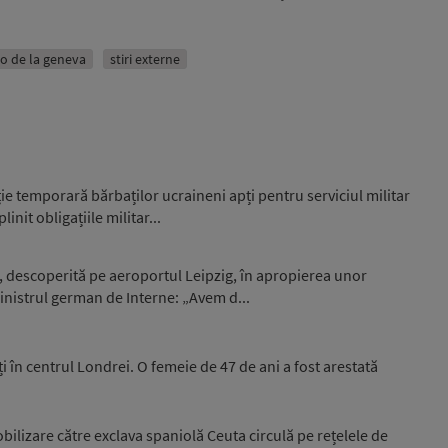
o de la geneva
stiri externe
e temporară bărbaților ucraineni apți pentru serviciul militar
nit obligațiile militar...
, descoperită pe aeroportul Leipzig, în apropierea unor
nistrul german de Interne: „Avem d...
i în centrul Londrei. O femeie de 47 de ani a fost arestată
ilizare către exclava spaniolă Ceuta circulă pe rețelele de