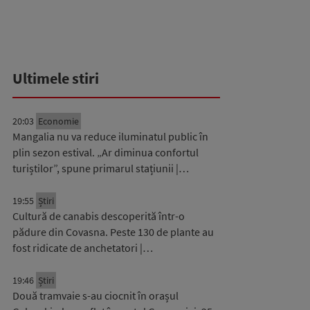
Ultimele stiri
20:03
Economie
Mangalia nu va reduce iluminatul public în
plin sezon estival. „Ar diminua confortul
turiștilor”, spune primarul stațiunii |…
19:55
Știri
Cultură de canabis descoperită într-o
pădure din Covasna. Peste 130 de plante au
fost ridicate de anchetatori |…
19:46
Știri
Două tramvaie s-au ciocnit în orașul