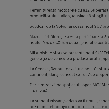
Ferrari turează motoarele cu 812 Superfast, 
producătorului italian, reuşind să atingă 10
Suedezii de la Volvo lansează noul SUV p
Mazda sărbătoreşte a 50-a participare la 
noului Mazda CX-5, a doua generaţie pentru
Mitsubishi Motors va prezenta noul SUV E
generaţie de vehicule a producătorului jap
La Geneva, Renault dezvăluie noul Captur, 
continent, dar şi concept car-ul Zoe e-Sport
Dacia mizează pe spaţiosul Logan MCV Stepw
– din vară.
La standul Nissan, vedeta va fi noul Qashqa
premium, tehnologii noi – între care care 