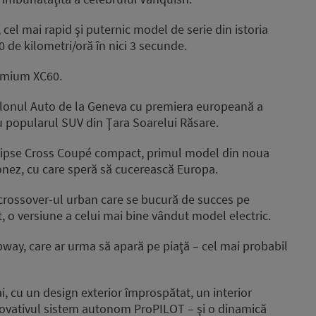
cel mai rapid şi puternic model de serie din istoria
0 de kilometri/oră în nici 3 secunde.
remium XC60.
Salonul Auto de la Geneva cu premiera europeană a
 popularul SUV din Ţara Soarelui Răsare.
clipse Cross Coupé compact, primul model din noua
onez, cu care speră să cucerească Europa.
crossover-ul urban care se bucură de succes pe
, o versiune a celui mai bine vândut model electric.
ay, care ar urma să apară pe piaţă – cel mai probabil
i, cu un design exterior împrospătat, un interior
inovativul sistem autonom ProPILOT – şi o dinamică