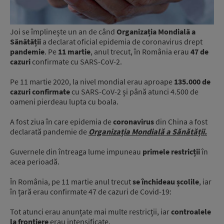
Joi se împlinește un an de când
Organizația Mondială a
Sănătății
a declarat oficial epidemia de coronavirus drept
pandemie
. Pe
11 martie
, anul trecut, în România erau
47 de
cazuri
confirmate cu SARS-CoV-2.
Pe 11 martie 2020, la nivel mondial erau aproape
135.000 de
cazuri confirmate
cu SARS-CoV-2 și până atunci 4.500 de
oameni pierdeau lupta cu boala.
A fost ziua în care epidemia de
coronavirus
din China a fost
declarată pandemie de
Organizația Mondială a Sănătății.
Guvernele din întreaga lume impuneau
primele restricții
în
acea perioadă.
În România, pe 11 martie anul trecut
se închideau școlile
, iar
în țară erau confirmate 47 de cazuri de Covid-19:
Tot atunci erau anunțate mai multe restricții, iar
controalele
la frontiere
erau intensificate.