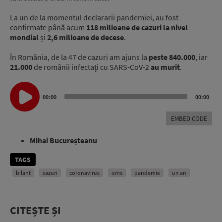
La un de la momentul declararii pandemiei, au fost
confirmate până acum
118 milioane de cazuri la nivel
mondial
și
2,6 milioane de decese
.
În România, de la 47 de cazuri am ajuns la
peste 840.000
, iar
21.000
de românii infectați cu SARS-CoV-2
au murit
.
Audio
00:00
00:00
Player
EMBED CODE
Mihai Bucureșteanu
TAGS
bilant
cazuri
coronavirus
oms
pandemie
un an
CITEȘTE ȘI