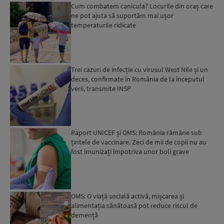
Cum combatem canicula? Locurile din oraș care
ne pot ajuta să suportăm mai ușor
temperaturile ridicate
Trei cazuri de infecție cu virusul West Nile și un
deces, confirmate în România de la începutul
verii, transmite INSP
Raport UNICEF și OMS: România rămâne sub
țintele de vaccinare. Zeci de mii de copii nu au
fost imunizați împotriva unor boli grave
OMS: O viață socială activă, mișcarea și
alimentația sănătoasă pot reduce riscul de
demență