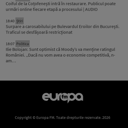
Coiful de la Coțofenești intră în restaurare. Publicul poate
urmări online fiecare etapă a procesului | AUDIO
18:40
Știri
Surpare a carosabilului pe Bulevardul Eroilor din București.
Traficul se desfășoară restricționat
18:07
Politica
Ilie Bolojan: Sunt optimist că Moody’s va menține ratingul
României. „Dacă nu vom avea o economie competitivă, n-
am…
Copyright © Europa FM. Toate drepturile rezervate. 2026