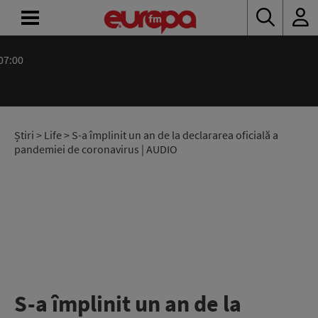
ACASĂ
ȘTIRI
RADIO
Știri
>
Life
> S-a împlinit un an de la declararea oficială a
pandemiei de coronavirus | AUDIO
CONCURSURI
PODCAST
ASCULTĂ
LIVE
S-a împlinit un an de la