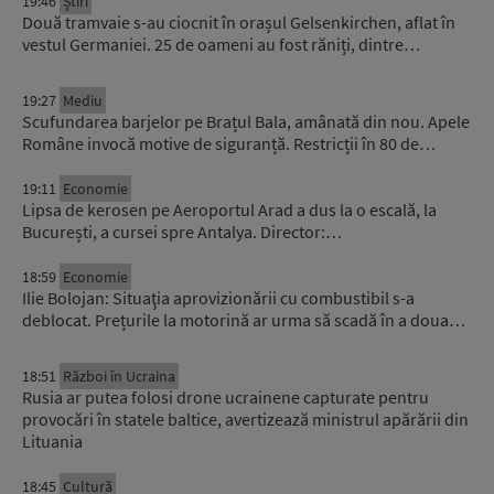
19:46
Știri
Două tramvaie s-au ciocnit în orașul Gelsenkirchen, aflat în
vestul Germaniei. 25 de oameni au fost răniți, dintre…
19:27
Mediu
Scufundarea barjelor pe Brațul Bala, amânată din nou. Apele
Române invocă motive de siguranță. Restricții în 80 de…
19:11
Economie
Lipsa de kerosen pe Aeroportul Arad a dus la o escală, la
București, a cursei spre Antalya. Director:…
18:59
Economie
Ilie Bolojan: Situaţia aprovizionării cu combustibil s-a
deblocat. Prețurile la motorină ar urma să scadă în a doua…
18:51
Război în Ucraina
Rusia ar putea folosi drone ucrainene capturate pentru
provocări în statele baltice, avertizează ministrul apărării din
Lituania
18:45
Cultură