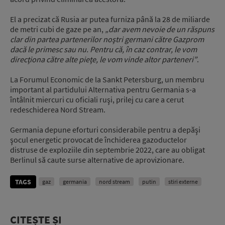
El a precizat că Rusia ar putea furniza până la 28 de miliarde
de metri cubi de gaze pe an,
„dar avem nevoie de un răspuns
clar din partea partenerilor noştri germani către Gazprom
dacă le primesc sau nu. Pentru că, în caz contrar, le vom
direcţiona către alte pieţe, le vom vinde altor parteneri”
.
La Forumul Economic de la Sankt Petersburg, un membru
important al partidului Alternativa pentru Germania s-a
întâlnit miercuri cu oficiali ruşi, prilej cu care a cerut
redeschiderea Nord Stream.
Germania depune eforturi considerabile pentru a depăşi
şocul energetic provocat de închiderea gazoductelor
distruse de exploziile din septembrie 2022, care au obligat
Berlinul să caute surse alternative de aprovizionare.
TAGS
gaz
germania
nord stream
putin
stiri externe
CITEȘTE ȘI