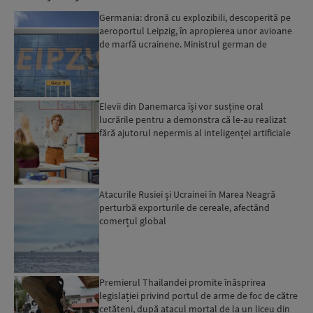
Germania: dronă cu explozibili, descoperită pe
aeroportul Leipzig, în apropierea unor avioane
de marfă ucrainene. Ministrul german de
Interne: „Avem d...
Elevii din Danemarca își vor susține oral
lucrările pentru a demonstra că le-au realizat
fără ajutorul nepermis al inteligenței artificiale
Atacurile Rusiei și Ucrainei în Marea Neagră
perturbă exporturile de cereale, afectând
comerțul global
Premierul Thailandei promite înăsprirea
legislației privind portul de arme de foc de către
cetățeni, după atacul mortal de la un liceu din