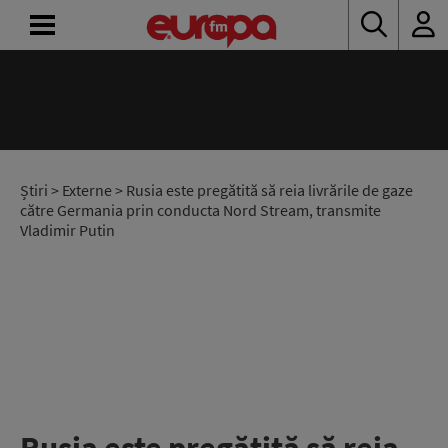
ACASĂ
ȘTIRI
RADIO
Știri
>
Externe
> Rusia este pregătită să reia livrările de gaze
către Germania prin conducta Nord Stream, transmite
Vladimir Putin
CONCURSURI
PODCAST
ASCULTĂ
LIVE