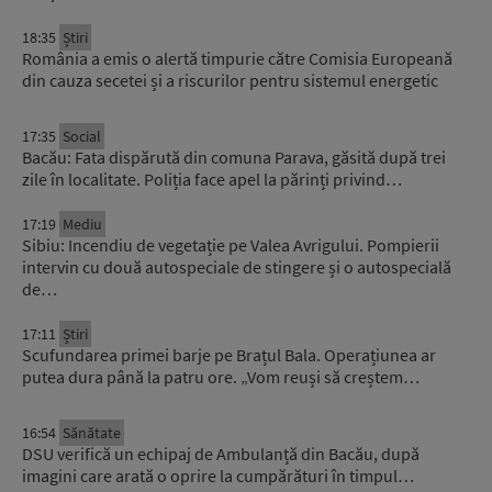
18:35
Știri
România a emis o alertă timpurie către Comisia Europeană
din cauza secetei și a riscurilor pentru sistemul energetic
17:35
Social
Bacău: Fata dispărută din comuna Parava, găsită după trei
zile în localitate. Poliția face apel la părinți privind…
17:19
Mediu
Sibiu: Incendiu de vegetație pe Valea Avrigului. Pompierii
intervin cu două autospeciale de stingere și o autospecială
de…
17:11
Știri
Scufundarea primei barje pe Brațul Bala. Operațiunea ar
putea dura până la patru ore. „Vom reuși să creștem…
16:54
Sănătate
DSU verifică un echipaj de Ambulanță din Bacău, după
imagini care arată o oprire la cumpărături în timpul…