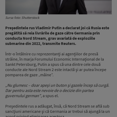
Sursa foto: Shutterstock
Preşedintele rus Vladimir Putin a declarat joi că Rusia este
pregătită să reia livrările de gaze către Germania prin
conducta Nord Stream, grav avariată de exploziile
submarine din 2022, transmite Reuters.
Într-o întâlnire cu reprezentanţi ai agenţiilor de presă
străine, în marja Forumului Economic Internaţional de la
Sankt Petersburg, Putin a spus că una dintre cele două
conducte ale Nord Stream 2 este intactă şi ar putea începe
pomparea de gaze „mâine”.
„Nu glumesc – doar apeşi un buton şi gazele încep să curgă.
Dar pentru asta este nevoie de o decizie din partea
guvernului german”
, a spus el.
Preşedintele rus a adăugat, însă, că Nord Stream se află sub
sancţiuni americane şi că Germania ar trebui să ajungă la un
acord privind eliminarea acestora.