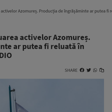
ctivelor Azomureș. Producția de îngrășăminte ar putea fi r
uarea activelor Azomureș.
te ar putea fi reluată în
UDIO
SHARE