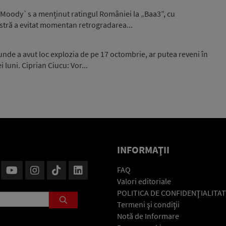
 Moody`s a menținut ratingul României la „Baa3”, cu
stră a evitat momentan retrogradarea...
unde a avut loc explozia de pe 17 octombrie, ar putea reveni în
luni. Ciprian Ciucu: Vor...
INFORMAŢII
FAQ
Valori editoriale
POLITICA DE CONFIDENŢIALITAT
Termeni şi condiţii
Notă de Informare