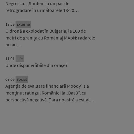
Negrescu: ,,Suntem la un pas de
retrogradare în următoarele 18-20…
13:59
Externe
O dronă a explodat în Bulgaria, la 100 de
metri de granița cu România| MApN: radarele
nu au…
11:01
Life
Unde dispar vrăbiile din orașe?
07:09
Social
Agenția de evaluare financiară Moody`s a
menținut ratingul României la „Baa3”, cu
perspectivă negativă. Țara noastră a evitat…