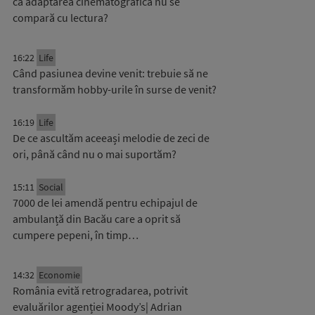
că adaptarea cinematografică nu se
compară cu lectura?
16:22
Life
Când pasiunea devine venit: trebuie să ne
transformăm hobby-urile în surse de venit?
16:19
Life
De ce ascultăm aceeași melodie de zeci de
ori, până când nu o mai suportăm?
15:11
Social
7000 de lei amendă pentru echipajul de
ambulanță din Bacău care a oprit să
cumpere pepeni, în timp…
14:32
Economie
România evită retrogradarea, potrivit
evaluărilor agenției Moody’s| Adrian