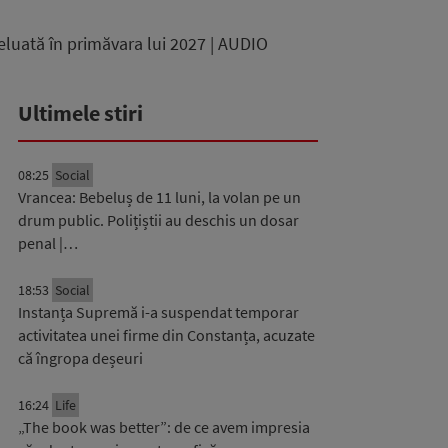
eluată în primăvara lui 2027 | AUDIO
Ultimele stiri
08:25
Social
Vrancea: Bebeluș de 11 luni, la volan pe un
drum public. Polițiștii au deschis un dosar
penal |…
18:53
Social
Instanța Supremă i-a suspendat temporar
activitatea unei firme din Constanța, acuzate
că îngropa deșeuri
16:24
Life
„The book was better”: de ce avem impresia