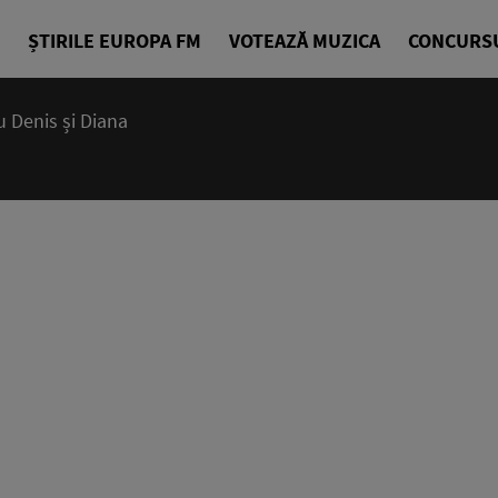
ȘTIRILE EUROPA FM
VOTEAZĂ MUZICA
CONCURS
 Denis și Diana
07:15 - 10
Deșteptarea
Denis Ciuli