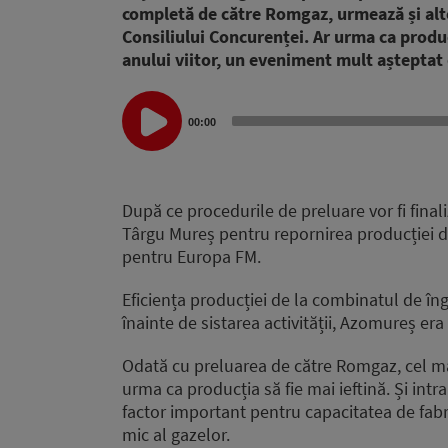
completă de către Romgaz, urmează și alt
Consiliului Concurenței. Ar urma ca produ
anului viitor, un eveniment mult așteptat 
Audio
00:00
Player
După ce procedurile de preluare vor fi final
Târgu Mureș pentru repornirea producției 
pentru Europa FM.
Eficiența producției de la combinatul de î
înainte de sistarea activității, Azomureș e
Odată cu preluarea de către Romgaz, cel ma
urma ca producția să fie mai ieftină. Și intr
factor important pentru capacitatea de fabr
mic al gazelor.