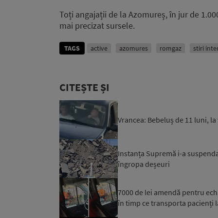
Toți angajații de la Azomureș, în jur de 1.0
mai precizat sursele.
TAGS
active
azomures
romgaz
stiri int
CITEȘTE ȘI
Vrancea: Bebeluș de 11 luni, la
Instanța Supremă i-a suspendat
îngropa deșeuri
7000 de lei amendă pentru ech
în timp ce transporta pacienți l