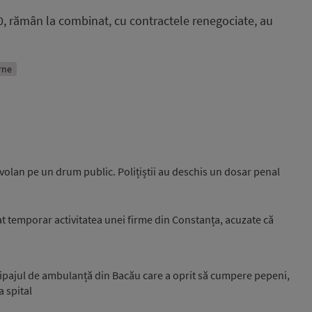
00, rămân la combinat, cu contractele renegociate, au
erne
 volan pe un drum public. Polițiștii au deschis un dosar penal
 temporar activitatea unei firme din Constanța, acuzate că
ipajul de ambulanță din Bacău care a oprit să cumpere pepeni,
a spital