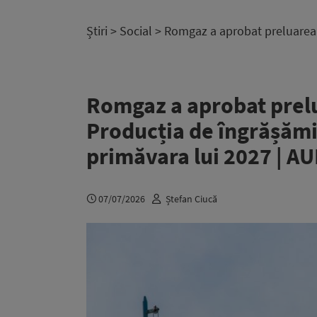
Știri
>
Social
> Romgaz a aprobat preluarea a
Romgaz a aprobat prel
Producția de îngrășămin
primăvara lui 2027 | A
07/07/2026
Ștefan Ciucă