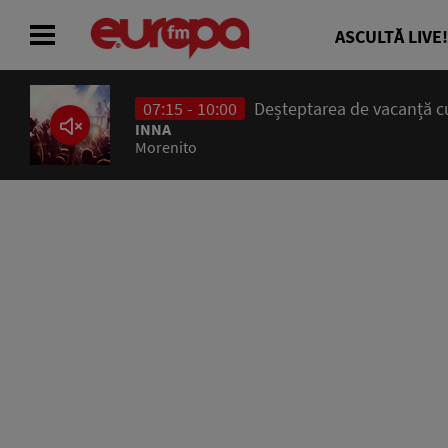
ASCULTĂ LIVE!
07:15 - 10:00
Deșteptarea de vacanță cu
ACASĂ
INNA
Morenito
ȘTIRI
RADIO
CONCURSURI
PODCAST
ASCULTĂ LIVE