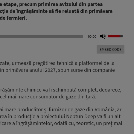
e etape, precum primirea avizului din partea
cția de îngrășăminte să fie reluată din primăvara
de fermieri.
Use
00:00
Up/Down
Arrow
EMBED CODE
keys
to
izate, urmează pregătirea tehnică a platformei de la
increase
din primăvara anului 2027, spun surse din companie
or
decrease
volume.
ngrășăminte chimice va fi schimbată complet, deoarece,
ra cel mai mare consumator de gaze din țară.
i mare producător și furnizor de gaze din România, ar
area în producție a proiectului Neptun Deep va fi un alt
icare a îngrășămintelor, odată cu, teoretic, un preț mai