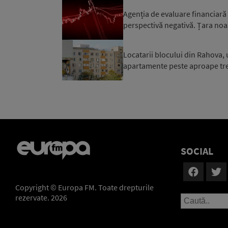
Agenția de evaluare financiară
perspectivă negativă. Țara noa
Locatarii blocului din Rahova, 
apartamente peste aproape trei 
SOCIAL
Copyright © Europa FM. Toate drepturile
rezervate. 2026