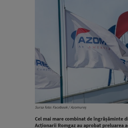
Sursa foto: Facebook / Azomureș
Cel mai mare combinat de îngrășăminte di
Acționarii Romgaz au aprobat preluarea ac