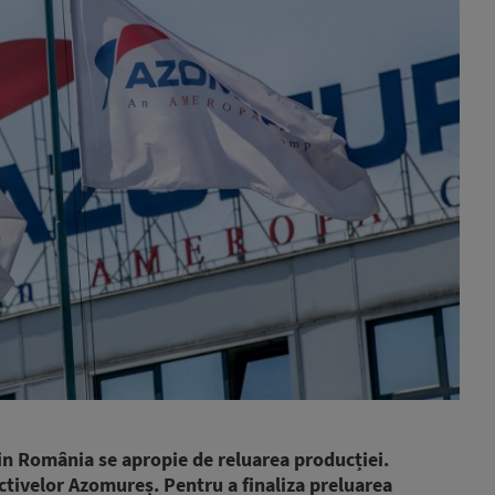
n România se apropie de reluarea producției.
tivelor Azomureș. Pentru a finaliza preluarea