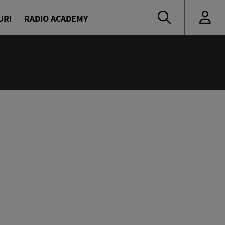
URI
RADIO ACADEMY
:00
 de vacanță cu Denis și Diana
naru și Diana Enache