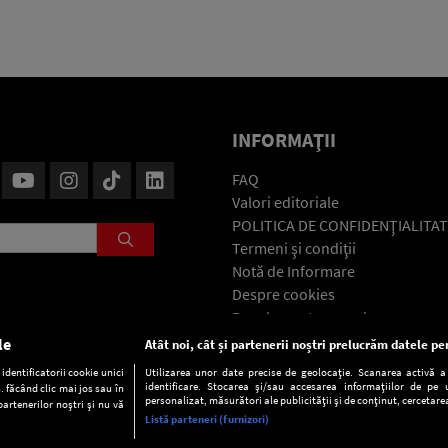
INFORMAŢII
FAQ
Valori editoriale
POLITICA DE CONFIDENŢIALITAT
Termeni şi condiţii
Notă de Informare
Despre cookies
Regulament general
GDPR
le
Atât noi, cât și partenerii noștri prelucrăm datele pen
Contact
dentificatorii cookie unici
Utilizarea unor date precise de geolocație. Scanarea activă a c
identificare. Stocarea și/sau accesarea informațiilor de pe u
. făcând clic mai jos sau în
personalizat, măsurători ale publicității și de conținut, cercetarea
partenerilor noștri și nu vă
Listă parteneri (furnizori)