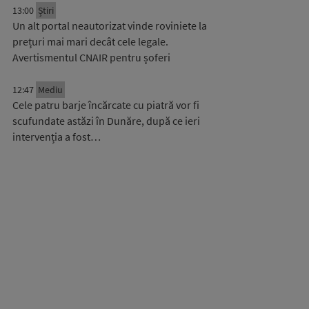
13:00
Știri
Un alt portal neautorizat vinde roviniete la
prețuri mai mari decât cele legale.
Avertismentul CNAIR pentru șoferi
12:47
Mediu
Cele patru barje încărcate cu piatră vor fi
scufundate astăzi în Dunăre, după ce ieri
intervenția a fost…