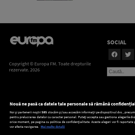
SOCIAL
Copyright © Europa FM. Toate drepturile
rezervate. 2026
Nouă ne pasă ca datele tale personale să rămână confidenția
Setări:
Noi și partenerii noștri
585
stocăm și/sau accesăm informații pe dispozitivul dvs., precum i
pentru prelucrarea datelor cu caracter personal. Puteți accepta sau gestiona alegerile dvs
Dark Mode
orice moment, pe pagina cu politica de confidențialitate. Aceste alegeri vor fi raportate 
vor afecta navigarea.
Mai multe detalii