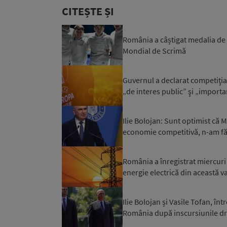
CITEȘTE ȘI
România a câștigat medalia de
Mondial de Scrimă
Guvernul a declarat competiţia
„de interes public” şi „importa
Ilie Bolojan: Sunt optimist că
economie competitivă, n-am făc
România a înregistrat miercuri 
energie electrică din această var
Ilie Bolojan și Vasile Tofan, în
România după inscursiunile dron