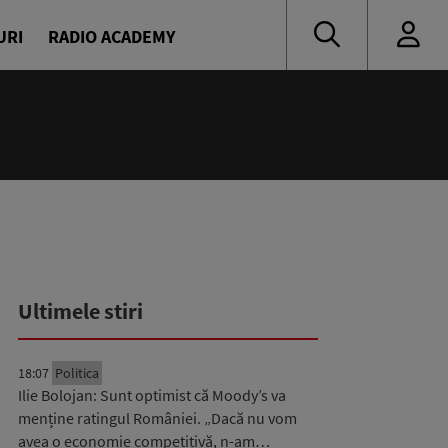
URI
RADIO ACADEMY
Ultimele stiri
18:07
Politica
Ilie Bolojan: Sunt optimist că Moody’s va
menține ratingul României. „Dacă nu vom
avea o economie competitivă, n-am…