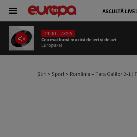
ASCULTĂ LIVE!
14:00 - 23:55
ACASĂ
Cea mai bună muzică de ieri și de azi
EuropaFM
ȘTIRI
RADIO
Știri
>
Sport
> România – Țara Galilor 2-1 | P
CONCURSURI
PODCAST
ASCULTĂ LIVE