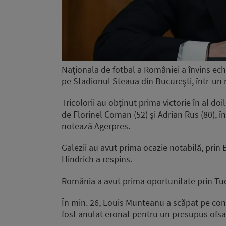
Naţionala de fotbal a României a învins echi
pe Stadionul Steaua din Bucureşti, într-un 
Tricolorii au obţinut prima victorie în al d
de Florinel Coman (52) şi Adrian Rus (80), î
notează
Agerpres
.
Galezii au avut prima ocazie notabilă, prin
Hindrich a respins.
România a avut prima oportunitate prin Tudo
În min. 26, Louis Munteanu a scăpat pe cont
fost anulat eronat pentru un presupus ofsaid