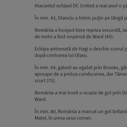
Atacantul echipei DC United a mai avut o şa
În min. 43, Stanciu a trimis puţin pe lângă p
România a început bine repriza secundă, iar
de metri a fost respinsă de Ward (49).
Echipa antrenată de Hagi a deschis scorul p
după centrarea lui Olaru.
În min. 64, galezii au egalat prin Brooks, gă
aproape de a prelua conducerea, dar Târno
scurt (75).
România a mai irosit o ocazie de gol prin Dră
Ward.
În min. 80, România a marcat un gol britanic
Matei, în urma unui corner.