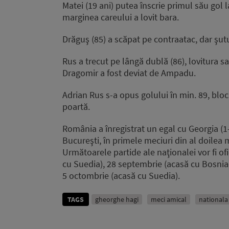
Matei (19 ani) putea înscrie primul său gol l
marginea careului a lovit bara.
Drăguş (85) a scăpat pe contraatac, dar şut
Rus a trecut pe lângă dublă (86), lovitura s
Dragomir a fost deviat de Ampadu.
Adrian Rus s-a opus golului în min. 89, bl
poartă.
România a înregistrat un egal cu Georgia (1-1)
Bucureşti, în primele meciuri din al doilea
Următoarele partide ale naţionalei vor fi ofi
cu Suedia), 28 septembrie (acasă cu Bosnia-
5 octombrie (acasă cu Suedia).
TAGS
gheorghe hagi
meci amical
nationala