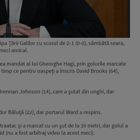
pa Ţării Galilor cu scorul de 2-1 (0-0), sâmbătă seara,
meci amical.
oilea mandat al lui Gheorghe Hagi, prin golurile marcate
n timp ce pentru oaspeţi a înscris David Brooks (64),
 Brennan Johnson (14), care a şutat din unghi, dar
r Băluţă (22), dar portarul Ward a respins.
raatac şi a marcat cu un şut de la 16 metri, dar golul a
 (nu a fost arbitraj video la acest meci).