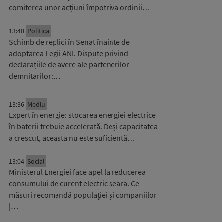
comiterea unor acțiuni împotriva ordinii…
13:40
Politica
Schimb de replici în Senat înainte de
adoptarea Legii ANI. Dispute privind
declarațiile de avere ale partenerilor
demnitarilor:…
13:36
Mediu
Expert în energie: stocarea energiei electrice
în baterii trebuie accelerată. Deși capacitatea
a crescut, aceasta nu este suficientă…
13:04
Social
Ministerul Energiei face apel la reducerea
consumului de curent electric seara. Ce
măsuri recomandă populației și companiilor
|…