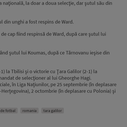
a naţională, la doar a doua selecţie, dar şutul său din
ul din unghi a fost respins de Ward.
a de cap fiind respinsă de Ward, după care şutul lui
ocând şutul lui Koumas, după ce Târnovanu ieşise din
 la Tbilisi şi o victorie cu Ţara Galilor (2-1) la
 mandat de selecţioner al lui Gheorghe Hagi.
ciale, în Liga Naţiunilor, pe 25 septembrie (în deplasare
Herţegovina), 2 octombrie (în deplasare cu Polonia) şi
 de fotbal
romania
tara galilor