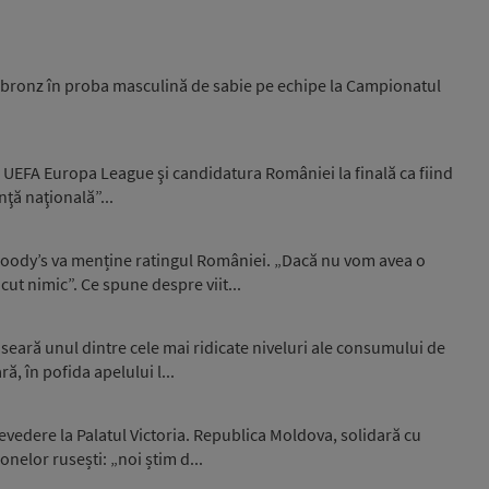
 bronz în proba masculină de sabie pe echipe la Campionatul
 UEFA Europa League şi candidatura României la finală ca fiind
nţă naţională”...
 Moody’s va menține ratingul României. „Dacă nu vom avea o
ut nimic”. Ce spune despre viit...
seară unul dintre cele mai ridicate niveluri ale consumului de
ă, în pofida apelului l...
trevedere la Palatul Victoria. Republica Moldova, solidară cu
elor rusești: „noi știm d...