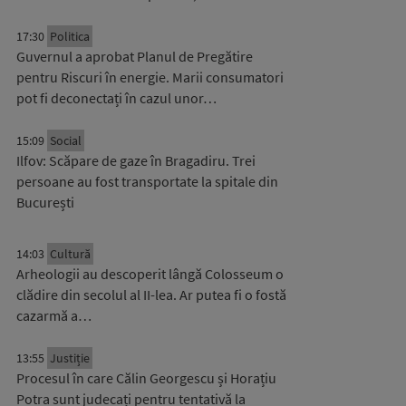
17:30
Politica
Guvernul a aprobat Planul de Pregătire
pentru Riscuri în energie. Marii consumatori
pot fi deconectați în cazul unor…
15:09
Social
Ilfov: Scăpare de gaze în Bragadiru. Trei
persoane au fost transportate la spitale din
București
14:03
Cultură
Arheologii au descoperit lângă Colosseum o
clădire din secolul al II-lea. Ar putea fi o fostă
cazarmă a…
13:55
Justiție
Procesul în care Călin Georgescu și Horațiu
Potra sunt judecați pentru tentativă la