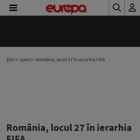
ACASĂ
ȘTIRI
RADIO
Știri
>
Sport
> România, locul 27 în ierarhia FIFA
CONCURSURI
PODCAST
ASCULTĂ
LIVE
România, locul 27 în ierarhia
FIFA