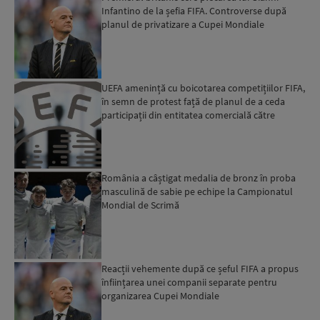
Infantino de la șefia FIFA. Controverse după
planul de privatizare a Cupei Mondiale
UEFA amenință cu boicotarea competițiilor FIFA,
în semn de protest față de planul de a ceda
participații din entitatea comercială către
investitori pr...
România a câștigat medalia de bronz în proba
masculină de sabie pe echipe la Campionatul
Mondial de Scrimă
Reacții vehemente după ce șeful FIFA a propus
înființarea unei companii separate pentru
organizarea Cupei Mondiale