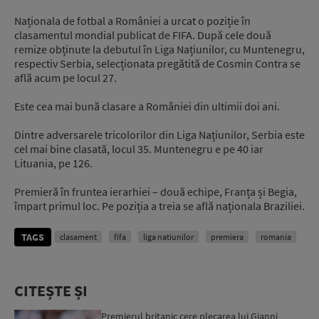
Naționala de fotbal a României a urcat o poziție în
clasamentul mondial publicat de FIFA. După cele două
remize obținute la debutul în Liga Națiunilor, cu Muntenegru,
respectiv Serbia, selecționata pregătită de Cosmin Contra se
află acum pe locul 27.
Este cea mai bună clasare a României din ultimii doi ani.
Dintre adversarele tricolorilor din Liga Națiunilor, Serbia este
cel mai bine clasată, locul 35. Muntenegru e pe 40 iar
Lituania, pe 126.
Premieră în fruntea ierarhiei – două echipe, Franța și Begia,
împart primul loc. Pe poziția a treia se află naționala Braziliei.
TAGS
clasament
fifa
liga natiunilor
premiera
romania
CITEȘTE ȘI
Premierul britanic cere plecarea lui Gianni