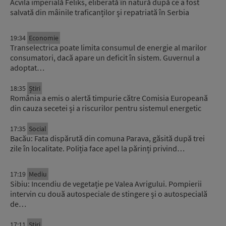
Acvila imperială Feliks, eliberată în natură după ce a fost
salvată din mâinile traficanților și repatriată în Serbia
19:34
Economie
Transelectrica poate limita consumul de energie al marilor
consumatori, dacă apare un deficit în sistem. Guvernul a
adoptat…
18:35
Știri
România a emis o alertă timpurie către Comisia Europeană
din cauza secetei și a riscurilor pentru sistemul energetic
17:35
Social
Bacău: Fata dispărută din comuna Parava, găsită după trei
zile în localitate. Poliția face apel la părinți privind…
17:19
Mediu
Sibiu: Incendiu de vegetație pe Valea Avrigului. Pompierii
intervin cu două autospeciale de stingere și o autospecială
de…
17:11
Știri