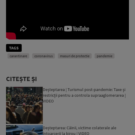
TAGS
carantinare
coronavirus
masuri de protectie
pandemie
CITEȘTE ȘI
Deșteptarea | Turismul post-pandemie: Taxe și
restricții pentru a controla supraaglomerarea |
VIDEO
Deșteptarea: Câinii, victime colaterale ale
întoarcerii la birou | VIDEO