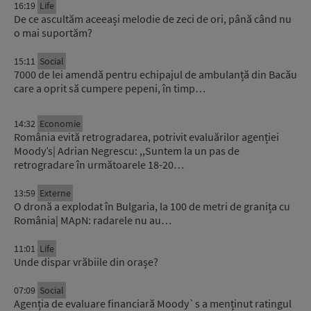
16:19
Life
De ce ascultăm aceeași melodie de zeci de ori, până când nu
o mai suportăm?
15:11
Social
7000 de lei amendă pentru echipajul de ambulanță din Bacău
care a oprit să cumpere pepeni, în timp…
14:32
Economie
România evită retrogradarea, potrivit evaluărilor agenției
Moody’s| Adrian Negrescu: ,,Suntem la un pas de
retrogradare în următoarele 18-20…
13:59
Externe
O dronă a explodat în Bulgaria, la 100 de metri de granița cu
România| MApN: radarele nu au…
11:01
Life
Unde dispar vrăbiile din orașe?
07:09
Social
Agenția de evaluare financiară Moody`s a menținut ratingul