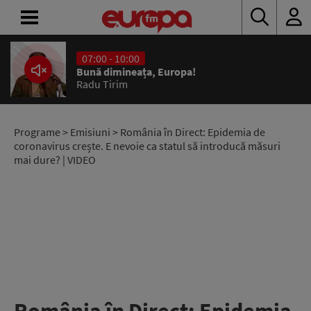
07:00 - 10:00
ACASĂ
Bună dimineața, Europa!
Radu Tirim
ȘTIRI
RADIO
Programe
>
Emisiuni
> România în Direct: Epidemia de
coronavirus crește. E nevoie ca statul să introducă măsuri
mai dure? | VIDEO
CONCURSURI
PODCAST
ASCULTĂ
LIVE