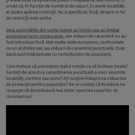
crede că, în funcție de numărul de cazuri, în unele localități
ar putea apărea restricții. Nu a specificat, însă, despre ce fel
de restricții este vorba.
Deja autoritățile din unele județe au închis sau au limitat
programul unor restaurante,
dar măsuri de carantină nu au
fost introduse încă. Mai multe state europene, confruntate
cu un al doilea val, iau măsuri de carantină punctuală, chiar
dacă sunt întâmpinate cu nemulțumire de populație.
Cum trebuie să procedeze statul român ca să limiteze boala?
Sunteți de acord cu carantinarea punctuală a unor anumite
localități, cartiere sau zone? Ați susține înăsprirea măsurilor
de protecție pentru populație? De ce credeți că România nu
reușește să domolească mai deloc sporirea cazurilor de
coronavirus?