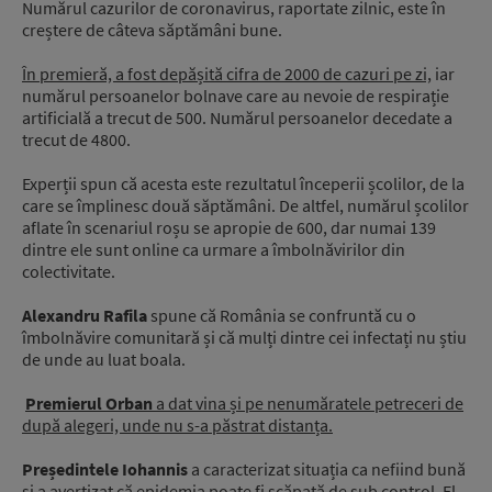
Numărul cazurilor de coronavirus, raportate zilnic, este în
creștere de câteva săptămâni bune.
În premieră, a fost depășită cifra de 2000 de cazuri pe zi,
iar
numărul persoanelor bolnave care au nevoie de respirație
artificială a trecut de 500. Numărul persoanelor decedate a
trecut de 4800.
Experții spun că acesta este rezultatul începerii școlilor, de la
care se împlinesc două săptămâni. De altfel, numărul școlilor
aflate în scenariul roșu se apropie de 600, dar numai 139
dintre ele sunt online ca urmare a îmbolnăvirilor din
colectivitate.
Alexandru Rafila
spune că România se confruntă cu o
îmbolnăvire comunitară și că mulți dintre cei infectați nu știu
de unde au luat boala.
Premierul Orban
a dat vina și pe nenumăratele petreceri de
după alegeri, unde nu s-a păstrat distanța.
Președintele Iohannis
a caracterizat situația ca nefiind bună
și a avertizat că epidemia poate fi scăpată de sub control. El