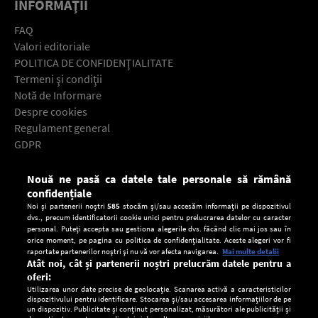
INFORMAŢII
FAQ
Valori editoriale
POLITICA DE CONFIDENŢIALITATE
Termeni şi condiţii
Notă de Informare
Despre cookies
Regulament general
GDPR
Contact
Nouă ne pasă ca datele tale personale să rămână
Descarcă gratuit aplicaţia Europa FM pentru smartphone:
confidențiale
Noi și partenerii noștri
585
stocăm și/sau accesăm informații pe dispozitivul
dvs., precum identificatorii cookie unici pentru prelucrarea datelor cu caracter
personal. Puteți accepta sau gestiona alegerile dvs. făcând clic mai jos sau în
orice moment, pe pagina cu politica de confidențialitate. Aceste alegeri vor fi
raportate partenerilor noștri și nu vă vor afecta navigarea.
Mai multe detalii
Atât noi, cât și partenerii noștri prelucrăm datele pentru a
oferi:
Utilizarea unor date precise de geolocație. Scanarea activă a caracteristicilor
dispozitivului pentru identificare. Stocarea și/sau accesarea informațiilor de pe
un dispozitiv. Publicitate și conținut personalizat, măsurători ale publicității și