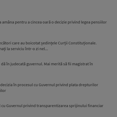
a amâna pentru a cincea oară o decizie privind legea pensiilor
ecători care au boicotat ședințele Curții Constituționale.
i la serviciu într-o zi nel...
dă în judecată guvernul. Mai merită să fii magistrat în
decizia în procesul cu Guvernul privind plata drepturilor
ilor
cu Guvernul privind transparentizarea sprijinului financiar