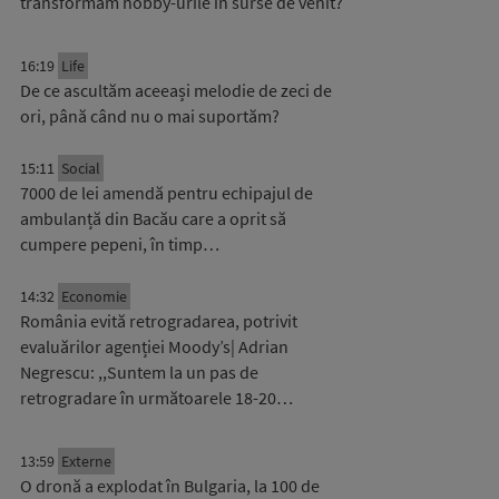
transformăm hobby-urile în surse de venit?
16:19
Life
De ce ascultăm aceeași melodie de zeci de
ori, până când nu o mai suportăm?
15:11
Social
7000 de lei amendă pentru echipajul de
ambulanță din Bacău care a oprit să
cumpere pepeni, în timp…
14:32
Economie
România evită retrogradarea, potrivit
evaluărilor agenției Moody’s| Adrian
Negrescu: ,,Suntem la un pas de
retrogradare în următoarele 18-20…
13:59
Externe
O dronă a explodat în Bulgaria, la 100 de