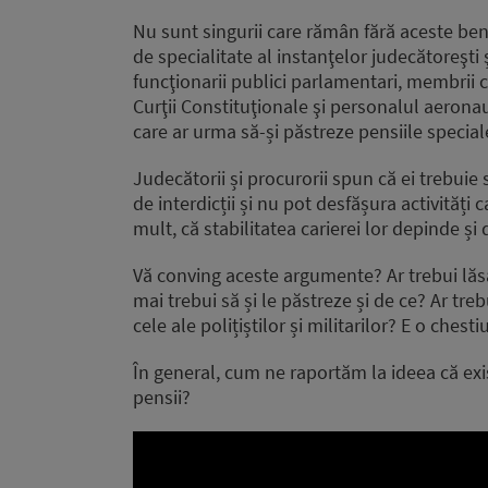
Nu sunt singurii care rămân fără aceste benefi
de specialitate al instanţelor judecătoreşti ş
funcţionarii publici parlamentari, membrii 
Curţii Constituţionale şi personalul aeronauti
care ar urma să-și păstreze pensiile speciale ar
Judecătorii și procurorii spun că ei trebuie
de interdicții și nu pot desfășura activități 
mult, că stabilitatea carierei lor depinde și
Vă conving aceste argumente? Ar trebui lăsaț
mai trebui să și le păstreze și de ce? Ar trebu
cele ale polițiștilor și militarilor? E o ches
În general, cum ne raportăm la ideea că exis
pensii?