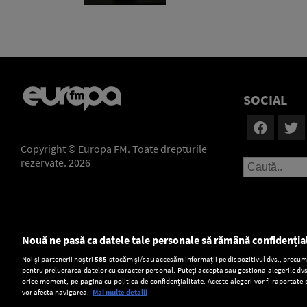
SOCIAL
Copyright © Europa FM. Toate drepturile
rezervate. 2026
Nouă ne pasă ca datele tale personale să rămână confidenția
Setări:
Noi și partenerii noștri
585
stocăm și/sau accesăm informații pe dispozitivul dvs., precum i
pentru prelucrarea datelor cu caracter personal. Puteți accepta sau gestiona alegerile dvs
Dark Mode
orice moment, pe pagina cu politica de confidențialitate. Aceste alegeri vor fi raportate 
vor afecta navigarea.
Mai multe detalii