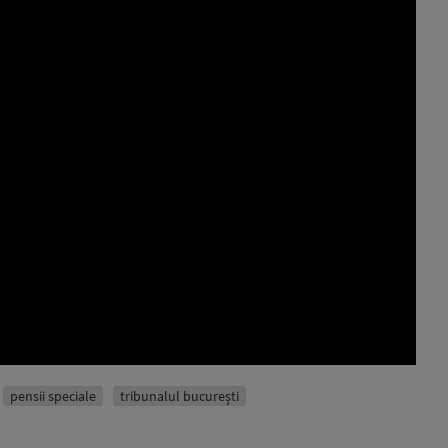
pensii speciale
tribunalul bucurești