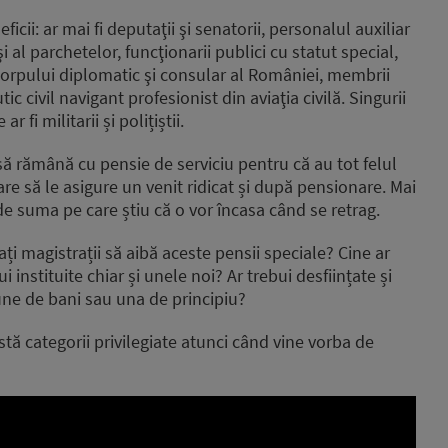
cii: ar mai fi deputaţii şi senatorii, personalul auxiliar
i al parchetelor, funcţionarii publici cu statut special,
corpului diplomatic şi consular al României, membrii
c civil navigant profesionist din aviaţia civilă. Singurii
 fi militarii și polițiștii.
 să rămână cu pensie de serviciu pentru că au tot felul
care să le asigure un venit ridicat și după pensionare. Mai
 de suma pe care știu că o vor încasa când se retrag.
i magistrații să aibă aceste pensii speciale? Cine ar
i instituite chiar și unele noi? Ar trebui desființate și
tiune de bani sau una de principiu?
tă categorii privilegiate atunci când vine vorba de