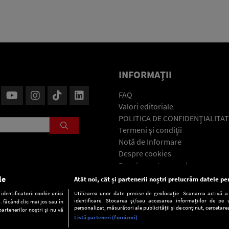
INFORMAŢII
FAQ
Valori editoriale
POLITICA DE CONFIDENŢIALITAT
Termeni şi condiţii
Notă de Informare
Despre cookies
Regulament general
GDPR
le
Atât noi, cât și partenerii noștri prelucrăm datele pen
Contact
dentificatorii cookie unici
Utilizarea unor date precise de geolocație. Scanarea activă a c
identificare. Stocarea și/sau accesarea informațiilor de pe u
. făcând clic mai jos sau în
personalizat, măsurători ale publicității și de conținut, cercetarea
partenerilor noștri și nu vă
Listă parteneri (furnizori)