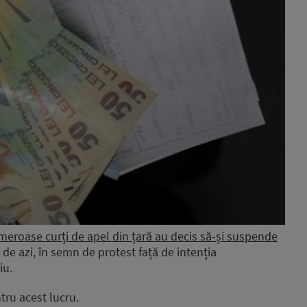
meroase curți de apel din țară au decis să-și suspende
 de azi, în semn de protest față de intenția
iu.
tru acest lucru.