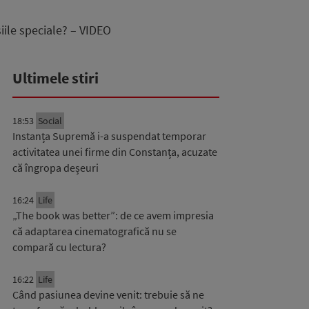
iile speciale? – VIDEO
Ultimele stiri
18:53
Social
Instanța Supremă i-a suspendat temporar
activitatea unei firme din Constanța, acuzate
că îngropa deșeuri
16:24
Life
„The book was better”: de ce avem impresia
că adaptarea cinematografică nu se
compară cu lectura?
16:22
Life
Când pasiunea devine venit: trebuie să ne