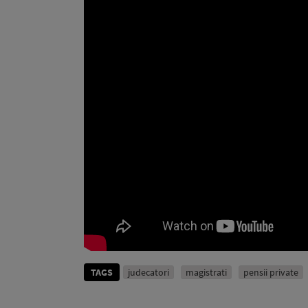
TAGS
judecatori
magistrati
pensii private