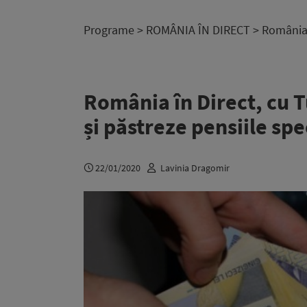
Programe
>
ROMÂNIA ÎN DIRECT
> România î
România în Direct, cu T
și păstreze pensiile sp
22/01/2020
Lavinia Dragomir