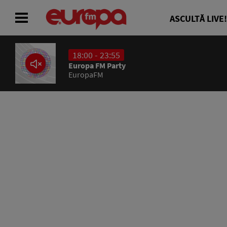
ASCULTĂ LIVE!
18:00 - 23:55
ACASĂ
Europa FM Party
EuropaFM
ȘTIRI
RADIO
CONCURSURI
PODCAST
ASCULTĂ LIVE