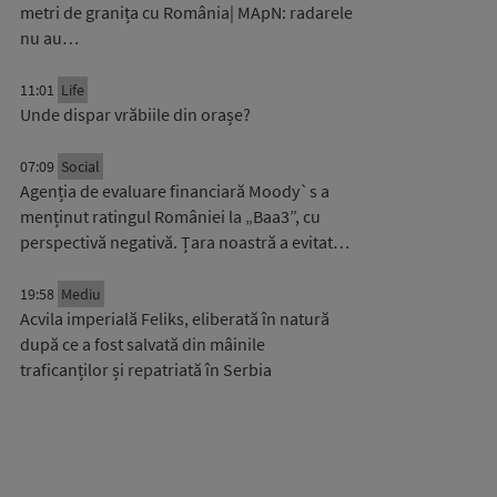
metri de granița cu România| MApN: radarele
nu au…
11:01
Life
Unde dispar vrăbiile din orașe?
07:09
Social
Agenția de evaluare financiară Moody`s a
menținut ratingul României la „Baa3”, cu
perspectivă negativă. Țara noastră a evitat…
19:58
Mediu
Acvila imperială Feliks, eliberată în natură
după ce a fost salvată din mâinile
traficanților și repatriată în Serbia