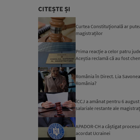
CITEȘTE ȘI
Curtea Constituţională ar pute
magistraților
Prima reacție a celor patru jud
Aceștia reclamă că au fost chemaț
România în Direct. Lia Savonea 
România?
ÎCCJ a amânat pentru 6 august 
salariale restante ale magistraț
APADOR-CH a câștigat procesul 
acordat Ucrainei