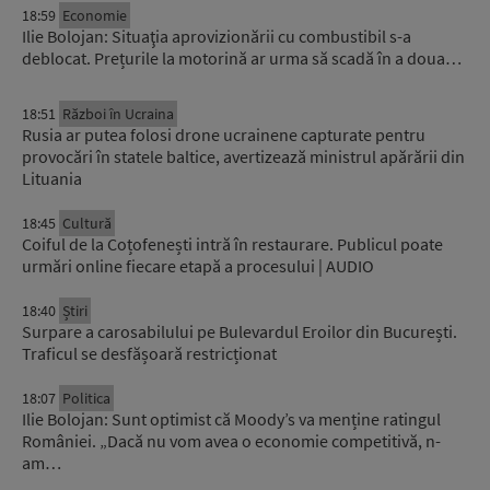
18:59
Economie
Ilie Bolojan: Situaţia aprovizionării cu combustibil s-a
deblocat. Prețurile la motorină ar urma să scadă în a doua…
18:51
Război în Ucraina
Rusia ar putea folosi drone ucrainene capturate pentru
provocări în statele baltice, avertizează ministrul apărării din
Lituania
18:45
Cultură
Coiful de la Coțofenești intră în restaurare. Publicul poate
urmări online fiecare etapă a procesului | AUDIO
18:40
Știri
Surpare a carosabilului pe Bulevardul Eroilor din București.
Traficul se desfășoară restricționat
18:07
Politica
Ilie Bolojan: Sunt optimist că Moody’s va menține ratingul
României. „Dacă nu vom avea o economie competitivă, n-
am…