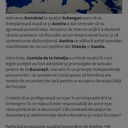
Aderarea
României
la spațiul
Schengen
pare că se
îndepărtează după ce și
Austria
a dat semnale că nu
agreează această idee. Ministrul de Interne al țării a declarat
că este prematur să discutăm acum despre acest lucru și că
sistemul este disfuncțional.
Austria
se alătură astfel opoziției
manifestate de cercuri politice din
Olanda
și
Suedia.
Între timp,
Comisia de la Veneția
a criticat modul în care
legile justiției au fost adoptate și promulgate de actuala
putere de la
București
, mai ales în ce privește independența
procurorilor. Iar premierul Ciucă spune că România are
nevoie de un proiect de țară pentru a recupera decalajul față
de Europa.
Credeți că se prefigurează un eșec în privința aderării la
Schengen? În ce măsură este responsabilă de acest eșec
clasa politică de la București? Cât contează decalajul de
dezvoltare și administrație dintre România și restul Europei?
Participă la emisiune sunând la numărul de telefon +40