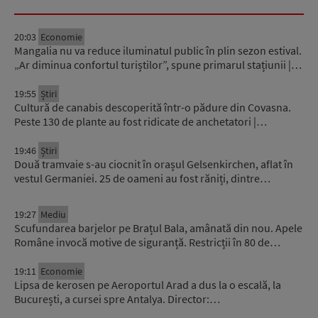
20:03
Economie
Mangalia nu va reduce iluminatul public în plin sezon estival.
„Ar diminua confortul turiștilor”, spune primarul stațiunii |…
19:55
Știri
Cultură de canabis descoperită într-o pădure din Covasna.
Peste 130 de plante au fost ridicate de anchetatori |…
19:46
Știri
Două tramvaie s-au ciocnit în orașul Gelsenkirchen, aflat în
vestul Germaniei. 25 de oameni au fost răniți, dintre…
19:27
Mediu
Scufundarea barjelor pe Brațul Bala, amânată din nou. Apele
Române invocă motive de siguranță. Restricții în 80 de…
19:11
Economie
Lipsa de kerosen pe Aeroportul Arad a dus la o escală, la
București, a cursei spre Antalya. Director:…