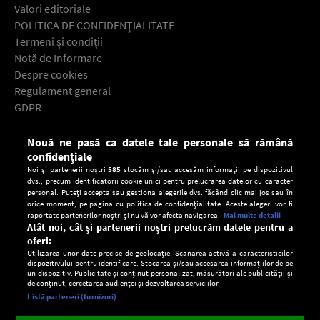
Valori editoriale
POLITICA DE CONFIDENŢIALITATE
Termeni şi condiţii
Notă de Informare
Despre cookies
Regulament general
GDPR
Contact
Nouă ne pasă ca datele tale personale să rămână
Descarcă gratuit aplicaţia Europa FM pentru smartphone:
confidențiale
Noi și partenerii noștri
585
stocăm și/sau accesăm informații pe dispozitivul
dvs., precum identificatorii cookie unici pentru prelucrarea datelor cu caracter
personal. Puteți accepta sau gestiona alegerile dvs. făcând clic mai jos sau în
orice moment, pe pagina cu politica de confidențialitate. Aceste alegeri vor fi
raportate partenerilor noștri și nu vă vor afecta navigarea.
Mai multe detalii
Atât noi, cât și partenerii noștri prelucrăm datele pentru a
oferi:
Utilizarea unor date precise de geolocație. Scanarea activă a caracteristicilor
dispozitivului pentru identificare. Stocarea și/sau accesarea informațiilor de pe
un dispozitiv. Publicitate și conținut personalizat, măsurători ale publicității și
de conținut, cercetarea audienței și dezvoltarea serviciilor.
Setări:
Listă parteneri (furnizori)
Ascultă Europa FM în aplicație
Dark