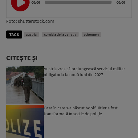
Player
00:00
00:00
Foto: shutterstock.com
TAGS
austria
comisia de la venetia
schengen
CITEȘTE ȘI
Austria vrea să prelungească serviciul militar
obligatoriu la nouă luni din 2027
Casa în care s-a născut Adolf Hitler a fost
transformată în secție de poliție