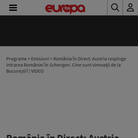
ACASĂ
ȘTIRI
RADIO
Programe
>
Emisiuni
> România în Direct: Austria respinge
intrarea României în Schengen. Cine sunt vinovații de la
București? | VIDEO
CONCURSURI
PODCAST
ASCULTĂ
LIVE