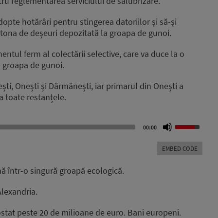
ntru reglementarea serviciului de salubrizare.
dopte hotărâri pentru stingerea datoriilor și să-și
 tona de deșeuri depozitată la groapa de gunoi.
mentul ferm al colectării selective, care va duce la o
a groapa de gunoi.
ești, Onești și Dărmănești, iar primarul din Onești a
a toate restanțele.
Use
00:00
Up/Down
Arrow
EMBED CODE
keys
to
nă într-o singură groapă ecologică.
increase
or
Alexandria.
decrease
volume.
ostat peste 20 de milioane de euro. Bani europeni.