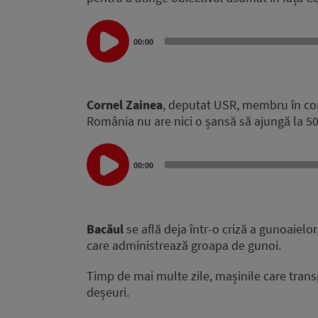
Audio
Player
00:00
Cornel Zainea
, deputat USR, membru în co
România nu are nici o șansă să ajungă la 50
Audio
Player
00:00
Bacăul
se află deja într-o criză a gunoaielo
care administrează groapa de gunoi.
Timp de mai multe zile, mașinile care trans
deșeuri.