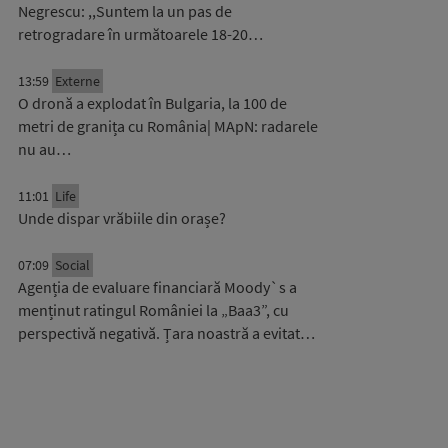
Negrescu: ,,Suntem la un pas de
retrogradare în următoarele 18-20…
13:59
Externe
O dronă a explodat în Bulgaria, la 100 de
metri de granița cu România| MApN: radarele
nu au…
11:01
Life
Unde dispar vrăbiile din orașe?
07:09
Social
Agenția de evaluare financiară Moody`s a
menținut ratingul României la „Baa3”, cu
perspectivă negativă. Țara noastră a evitat…