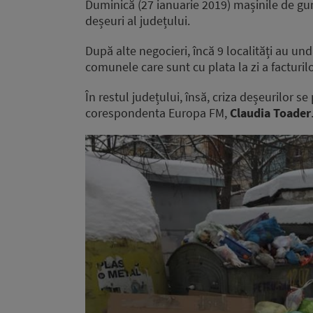
Duminică (27 ianuarie 2019) mașinile de gun
deșeuri al județului.
După alte negocieri, încă 9 localități au u
comunele care sunt cu plata la zi a facturilo
În restul județului, însă, criza deșeurilor s
corespondenta Europa FM,
Claudia Toader