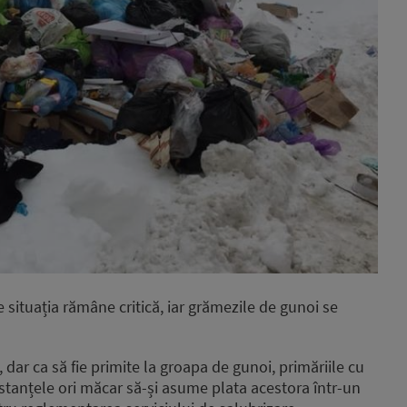
e situația rămâne critică, iar grămezile de gunoi se
 dar ca să fie primite la groapa de gunoi, primăriile cu
restanțele ori măcar să-și asume plata acestora într-un