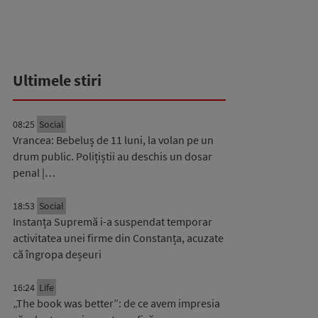
Ultimele stiri
08:25
Social
Vrancea: Bebeluș de 11 luni, la volan pe un
drum public. Polițiștii au deschis un dosar
penal |…
18:53
Social
Instanța Supremă i-a suspendat temporar
activitatea unei firme din Constanța, acuzate
că îngropa deșeuri
16:24
Life
„The book was better”: de ce avem impresia