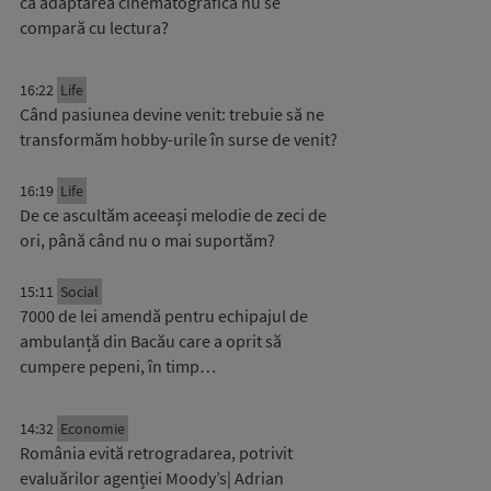
că adaptarea cinematografică nu se
compară cu lectura?
16:22
Life
Când pasiunea devine venit: trebuie să ne
transformăm hobby-urile în surse de venit?
16:19
Life
De ce ascultăm aceeași melodie de zeci de
ori, până când nu o mai suportăm?
15:11
Social
7000 de lei amendă pentru echipajul de
ambulanță din Bacău care a oprit să
cumpere pepeni, în timp…
14:32
Economie
România evită retrogradarea, potrivit
evaluărilor agenției Moody’s| Adrian