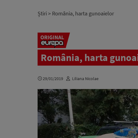
Știri
> România, harta gunoaielor
România, harta gunoa
29/01/2019
Liliana Nicolae