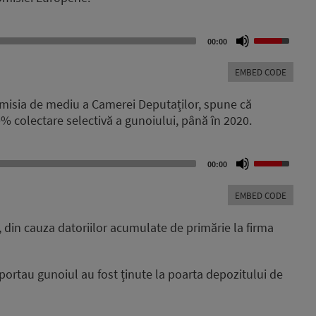
decrease
volume.
Use
00:00
Up/Down
Arrow
EMBED CODE
keys
to
misia de mediu a Camerei Deputaților, spune că
increase
% colectare selectivă a gunoiului, până în 2020.
or
decrease
volume.
Use
00:00
Up/Down
Arrow
EMBED CODE
keys
to
r, din cauza datoriilor acumulate de primărie la firma
increase
or
decrease
portau gunoiul au fost ținute la poarta depozitului de
volume.