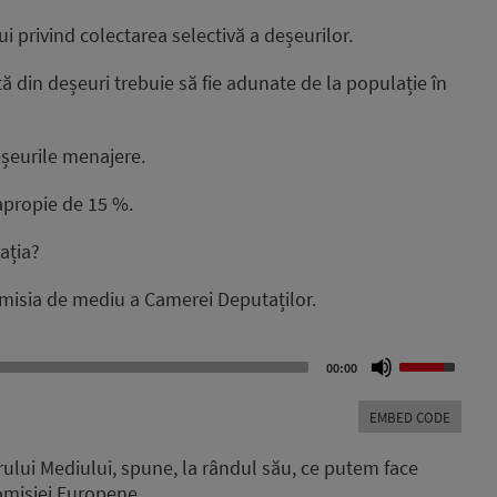
 privind colectarea selectivă a deșeurilor.
tă din deșeuri trebuie să fie adunate de la populație în
deșeurile menajere.
 apropie de 15 %.
ația?
misia de mediu a Camerei Deputaților.
Use
00:00
Up/Down
Arrow
EMBED CODE
keys
to
erului Mediului, spune, la rândul său, ce putem face
increase
omisiei Europene.
or