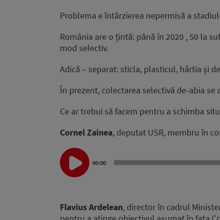
Problema e întârzierea nepermisă a stadiului
România are o țintă: până în 2020 , 50 la su
mod selectiv.
Adică – separat: sticla, plasticul, hârtia și 
În prezent, colectarea selectivă de-abia se
Ce ar trebui să facem pentru a schimba situ
Cornel Zainea
, deputat USR, membru în co
Audio
Player
00:00
Flavius Ardelean
, director în cadrul Minist
pentru a atinge obiectivul asumat în fața C