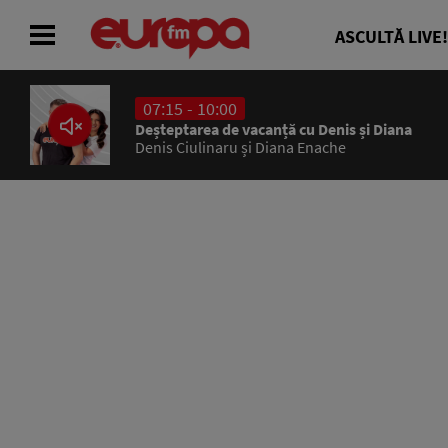
ASCULTĂ LIVE!
07:15 - 10:00
ACASĂ
Deșteptarea de vacanță cu Denis și Diana
Denis Ciulinaru și Diana Enache
ȘTIRI
RADIO
CONCURSURI
PODCAST
ASCULTĂ LIVE