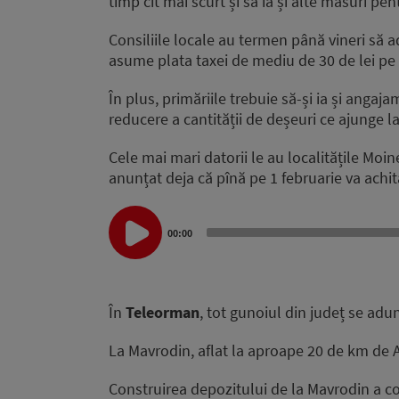
timp cît mai scurt și să ia și alte măsuri pe
Consiliile locale au termen până vineri să a
asume plata taxei de mediu de 30 de lei pe
În plus, primăriile trebuie să-și ia și angaja
reducere a cantității de deșeuri ce ajunge l
Cele mai mari datorii le au localitățile Moin
anunțat deja că pînă pe 1 februarie va achit
Audio
Player
00:00
În
Teleorman
, tot gunoiul din județ se adu
La Mavrodin, aflat la aproape 20 de km de 
Construirea depozitului de la Mavrodin a c