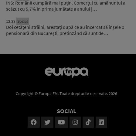
INS: Românii cumpără mai puțin. Comerțul cu amănuntul a
scăzut cu 5,7% în prima jumătate a anului |…
12:33
Social
Doi cetățeni străini, arestați după ce au încercat să înșele o
pensionară din București, pretinzând că sunt de…
Copyright © Europa FM. Toate drepturile rezervate. 2026
SOCIAL