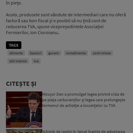
în piețe.
Acolo, produsele sunt vândute de intermediari care nu oferă
factură sau bon fiscal și e posibil să nu țină cont de
reducerea TVA, spune vicepreședintele Asociației
Fermierilor, Ion Cioroianu
.
TAGS
alimente
bauturi
guvern
romalimenta
sorin minea
stiri interne
tva
CITEȘTE ȘI
Nicușor Dan a promulgat legea privind criza de
pe piața carburanților și legea care prelungește
termenul de achiziție a locuințelor cu TVA
redus...
Schimb de replici în Senat înainte de adoptarea