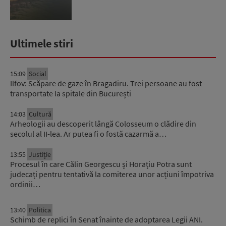
Ultimele stiri
15:09
Social
Ilfov: Scăpare de gaze în Bragadiru. Trei persoane au fost
transportate la spitale din București
14:03
Cultură
Arheologii au descoperit lângă Colosseum o clădire din
secolul al II-lea. Ar putea fi o fostă cazarmă a…
13:55
Justiție
Procesul în care Călin Georgescu și Horațiu Potra sunt
judecați pentru tentativă la comiterea unor acțiuni împotriva
ordinii…
13:40
Politica
Schimb de replici în Senat înainte de adoptarea Legii ANI.