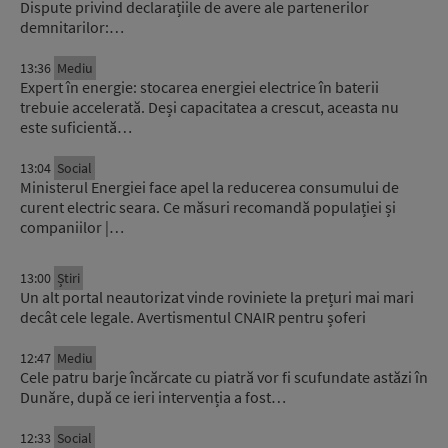
Dispute privind declarațiile de avere ale partenerilor
demnitarilor:…
13:36
Mediu
Expert în energie: stocarea energiei electrice în baterii
trebuie accelerată. Deși capacitatea a crescut, aceasta nu
este suficientă…
13:04
Social
Ministerul Energiei face apel la reducerea consumului de
curent electric seara. Ce măsuri recomandă populației și
companiilor |…
13:00
Știri
Un alt portal neautorizat vinde roviniete la prețuri mai mari
decât cele legale. Avertismentul CNAIR pentru șoferi
12:47
Mediu
Cele patru barje încărcate cu piatră vor fi scufundate astăzi în
Dunăre, după ce ieri intervenția a fost…
12:33
Social