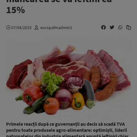
15%
07/04/2015
europafmadmin1
Primele reacții după ce guvernanții au decis să scadă TVA
pentru toate produsele agro-alimentare: optimiști, liderii
patronatelor din industria alimentară anunță ieftiniri chiar