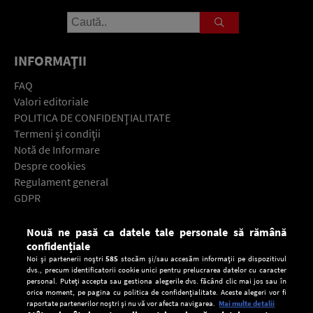
INFORMAŢII
FAQ
Valori editoriale
POLITICA DE CONFIDENŢIALITATE
Termeni şi condiţii
Notă de Informare
Despre cookies
Regulament general
GDPR
Contact
Nouă ne pasă ca datele tale personale să rămână
Descarcă gratuit aplicaţia Europa FM pentru smartphone:
confidențiale
Noi și partenerii noștri
585
stocăm și/sau accesăm informații pe dispozitivul
dvs., precum identificatorii cookie unici pentru prelucrarea datelor cu caracter
personal. Puteți accepta sau gestiona alegerile dvs. făcând clic mai jos sau în
orice moment, pe pagina cu politica de confidențialitate. Aceste alegeri vor fi
raportate partenerilor noștri și nu vă vor afecta navigarea.
Mai multe detalii