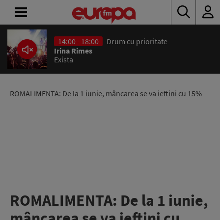
ACASĂ
ȘTIRI
RADIO
ROMALIMENTA: De la 1 iunie, mâncarea se va ieftini cu 15%
CONCURSURI
PODCAST
ASCULTĂ
LIVE
ROMALIMENTA: De la 1 iunie,
mâncarea se va ieftini cu