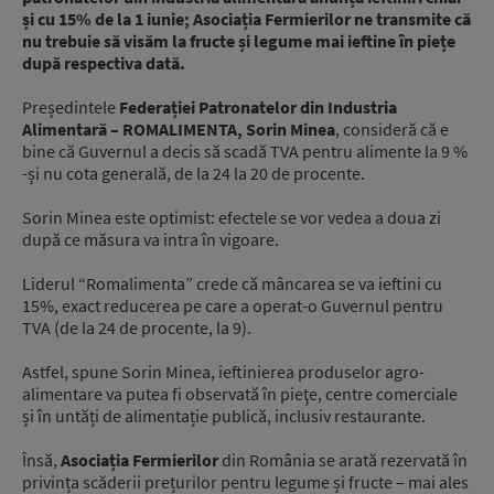
și cu 15% de la 1 iunie; Asociația Fermierilor ne transmite că
nu trebuie să visăm la fructe și legume mai ieftine în piețe
după respectiva dată.
Președintele
Federației Patronatelor din Industria
Alimentară – ROMALIMENTA, Sorin Minea
, consideră că e
bine că Guvernul a decis să scadă TVA pentru alimente la 9 %
-și nu cota generală, de la 24 la 20 de procente.
Sorin Minea este optimist: efectele se vor vedea a doua zi
după ce măsura va intra în vigoare.
Liderul “Romalimenta” crede că mâncarea se va ieftini cu
15%, exact reducerea pe care a operat-o Guvernul pentru
TVA (de la 24 de procente, la 9).
Astfel, spune Sorin Minea, ieftinierea produselor agro-
alimentare va putea fi observată în pieţe, centre comerciale
și în untăți de alimentație publică, inclusiv restaurante.
Însă,
Asociația Fermierilor
din România se arată rezervată în
privința scăderii prețurilor pentru legume și fructe – mai ales