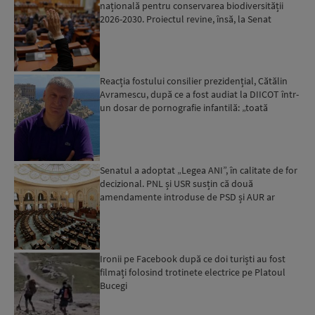
națională pentru conservarea biodiversității
2026-2030. Proiectul revine, însă, la Senat
pentru modificări...
Reacția fostului consilier prezidențial, Cătălin
Avramescu, după ce a fost audiat la DIICOT într-
un dosar de pornografie infantilă: „toată
povestea es...
Senatul a adoptat „Legea ANI”, în calitate de for
decizional. PNL și USR susțin că două
amendamente introduse de PSD și AUR ar
putea pune în pericol u...
Ironii pe Facebook după ce doi turiști au fost
filmați folosind trotinete electrice pe Platoul
Bucegi