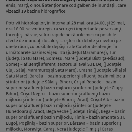
emis, marţi, o nouă atenţionare cod galben de inundaţii, care
vizează 19 bazine hidrografice.
Potrivit hidrologilor, în intervalul 28 mai, ora 14.00, și 29 mai,
ora 16.00, se vor înregistra scurgeri importante pe versanţi,
torenţi şi pâraie, viituri rapide pe râurile mici cu posibile
efecte de inundaţii locale şi creşteri de debite şi niveluri pe
unele râuri, cu posibile depăşiri ale Cotelor de atenţie, în
următoarele bazine: Vişeu, Iza (judeţul Maramureş), Tur
(judeţul Satu Mare), Someşul Mare (judeţul Bistriţa-Năsăud),
Someş – afluenţii aferenţi sectorului aval S.H. Dej (judeţele
Cluj, Sălaj, Maramureş şi Satu Mare), Crasna (judeţele Sălaj şi
Satu Mare), Barcău – bazin superior şi afluenţi bazin mijlociu
şi inferior (judeţele Sălaj şi Bihor), Crişul Repede – bazin
superior şi afluenţi bazin mijlociu şi inferior (judeţele Cluj şi
Bihor), Crişul Negru – bazin superior şi afluenţi bazin
mijlociu şi inferior (judeţele Bihor şi Arad), Crişul Alb – bazin
superior şi afluenţi bazin mijlociu şi inferior (judeţele
Hunedoara şi Arad), Bega Veche (judeţul Timiş), Bega – bazin
superior şi afluenţi bazin mijlociu, Timiş – bazin amonte S.H.
Lugoj, Pogăniş – bazin superior, Bârzava – bazin superior şi
mijlociu, Moraviţa, Caraş, Nera (judeţele Timiş şi Caraş