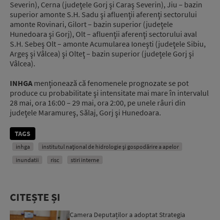
Severin), Cerna (judeţele Gorj şi Caraş Severin), Jiu – bazin
superior amonte S.H. Sadu şi afluenţii aferenţi sectorului
amonte Rovinari, Gilort – bazin superior (judeţele
Hunedoara şi Gorj), Olt – afluenţii aferenţi sectorului aval
S.H. Sebeş Olt – amonte Acumularea Ioneşti (judeţele Sibiu,
Argeş şi Vâlcea) şi Olteţ – bazin superior (judeţele Gorj şi
Vâlcea).
INHGA
menţionează că fenomenele prognozate se pot
produce cu probabilitate şi intensitate mai mare în intervalul
28 mai, ora 16:00 – 29 mai, ora 2:00, pe unele râuri din
judeţele Maramureş, Sălaj, Gorj şi Hunedoara.
TAGS
inhga
institutul naţional de hidrologie şi gospodărire a apelor
inundatii
risc
stiri interne
CITEȘTE ȘI
Camera Deputaților a adoptat Strategia