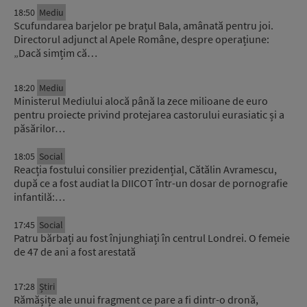
18:50
Mediu
Scufundarea barjelor pe brațul Bala, amânată pentru joi.
Directorul adjunct al Apele Române, despre operațiune:
„Dacă simțim că…
18:20
Mediu
Ministerul Mediului alocă până la zece milioane de euro
pentru proiecte privind protejarea castorului eurasiatic și a
păsărilor…
18:05
Social
Reacția fostului consilier prezidențial, Cătălin Avramescu,
după ce a fost audiat la DIICOT într-un dosar de pornografie
infantilă:…
17:45
Social
Patru bărbați au fost înjunghiați în centrul Londrei. O femeie
de 47 de ani a fost arestată
17:28
Știri
Rămășițe ale unui fragment ce pare a fi dintr-o dronă,