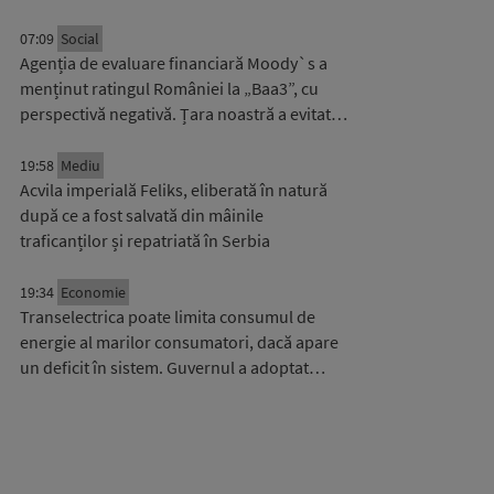
07:09
Social
Agenția de evaluare financiară Moody`s a
menținut ratingul României la „Baa3”, cu
perspectivă negativă. Țara noastră a evitat…
19:58
Mediu
Acvila imperială Feliks, eliberată în natură
după ce a fost salvată din mâinile
traficanților și repatriată în Serbia
19:34
Economie
Transelectrica poate limita consumul de
energie al marilor consumatori, dacă apare
un deficit în sistem. Guvernul a adoptat…