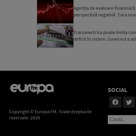
Agenția de evaluare financiară
perspectivă negativă. Țara noa
Transelectrica poate limita co
deficit în sistem. Guvernul a ad
SOCIAL
Copyright © Europa FM. Toate drepturile
rezervate. 2026