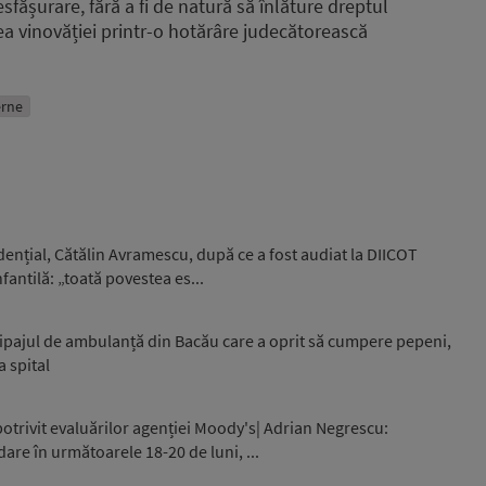
esfășurare, fără a fi de natură să înlăture dreptul
rea vinovăției printr-o hotărâre judecătorească
terne
idențial, Cătălin Avramescu, după ce a fost audiat la DIICOT
fantilă: „toată povestea es...
ipajul de ambulanță din Bacău care a oprit să cumpere pepeni,
a spital
otrivit evaluărilor agenției Moody's| Adrian Negrescu:
are în următoarele 18-20 de luni, ...