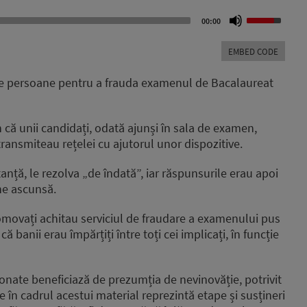
Use
00:00
Up/Down
Arrow
EMBED CODE
keys
to
ea de persoane pentru a frauda examenul de Bacalaureat
increase
or
decrease
că unii candidați, odată ajunși în sala de examen,
volume.
transmiteau rețelei cu ajutorul unor dispozitive.
nță, le rezolva „de îndată”, iar răspunsurile erau apoi
ine ascunsă.
omovați achitau serviciul de fraudare a examenului pus
ă banii erau împărțiți între toți cei implicați, în funcție
onate beneficiază de prezumția de nevinovăție, potrivit
te în cadrul acestui material reprezintă etape și susțineri