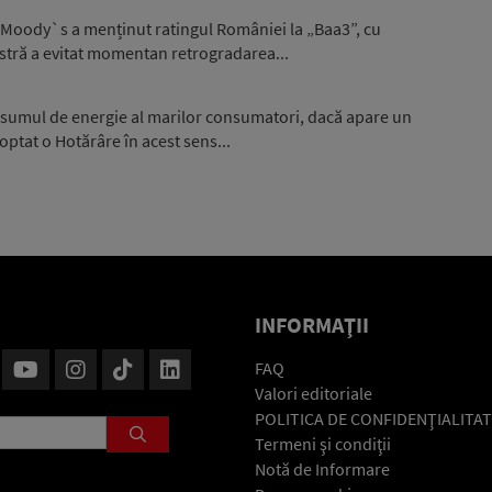
 Moody`s a menținut ratingul României la „Baa3”, cu
stră a evitat momentan retrogradarea...
nsumul de energie al marilor consumatori, dacă apare un
optat o Hotărâre în acest sens...
INFORMAŢII
FAQ
Valori editoriale
POLITICA DE CONFIDENŢIALITAT
Termeni şi condiţii
Notă de Informare