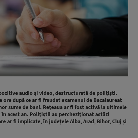
ozitive audio și video, destructurată de polițiști.
de ore după ce ar fi fraudat examenul de Bacalaureat
or sume de bani. Rețeaua ar fi fost activă la ultimele
în acest an. Polițiștii au percheziționat astăzi
 ar fi implicate, în județele Alba, Arad, Bihor, Cluj și