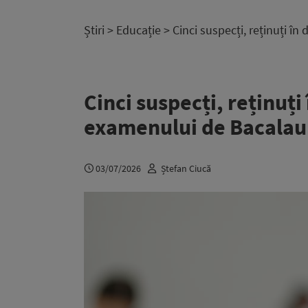
Știri
>
Educație
> Cinci suspecți, reținuți î
Cinci suspecți, reținuți
examenului de Bacalau
03/07/2026
Ștefan Ciucă