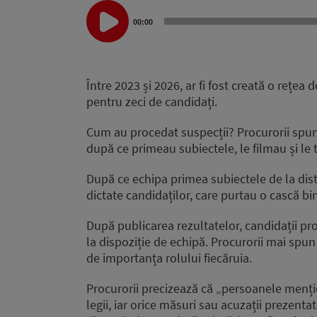
Audio
00:00
Player
Între 2023 și 2026, ar fi fost creată o reț
pentru zeci de candidați.
Cum au procedat suspecții? Procurorii spun 
după ce primeau subiectele, le filmau și le 
După ce echipa primea subiectele de la dista
dictate candidaților, care purtau o cască b
După publicarea rezultatelor, candidații pr
la dispoziție de echipă. Procurorii mai spun c
de importanța rolului fiecăruia.
Procurorii precizează că „persoanele menți
legii, iar orice măsuri sau acuzații prezenta