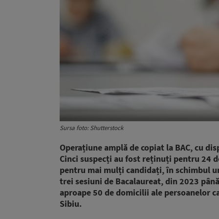
Sursa foto: Shutterstock
Operațiune amplă de copiat la BAC, cu disp
Cinci suspecți au fost reținuți pentru 24 
pentru mai mulți candidați, în schimbul un
trei sesiuni de Bacalaureat, din 2023 până 
aproape 50 de domicilii ale persoanelor care
Sibiu.