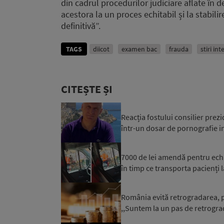
din cadrul procedurilor judiciare aflate în d
acestora la un proces echitabil și la stabili
definitivă”.
TAGS
diicot
examen bac
frauda
stiri in
CITEȘTE ȘI
Reacția fostului consilier prez
într-un dosar de pornografie in
7000 de lei amendă pentru ech
în timp ce transporta pacienți l
România evită retrogradarea, p
,,Suntem la un pas de retrograd