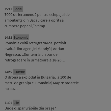
15:11
Social
7000 de lei amendă pentru echipajul de
ambulanță din Bacău care a oprit să
cumpere pepeni, în timp…
14:32
Economie
România evită retrogradarea, potrivit
evaluărilor agenției Moody’s| Adrian
Negrescu: ,,Suntem la un pas de
retrogradare în următoarele 18-20…
13:59
Externe
O dronă a explodat în Bulgaria, la 100 de
metri de granița cu România| MApN: radarele
nu au…
11:01
Life
Unde dispar vrăbiile din orașe?