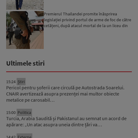
Premierul Thailandei promite înăsprirea
legislației privind portul de arme de foc de către
cetățeni, după atacul mortal de la un liceu din
Bangkok...
Ultimele stiri
15:24
Știri
Pericol pentru șoferii care circulă pe Autostrada Soarelui.
CNAIR avertizează asupra prezenței mai multor obiecte
metalice pe carosabil…
15:00
Politica
Turcia, Arabia Saudită și Pakistanul au semnat un acord de
apărare: „Un atac asupra uneia dintre țări va…
14:42
Externe