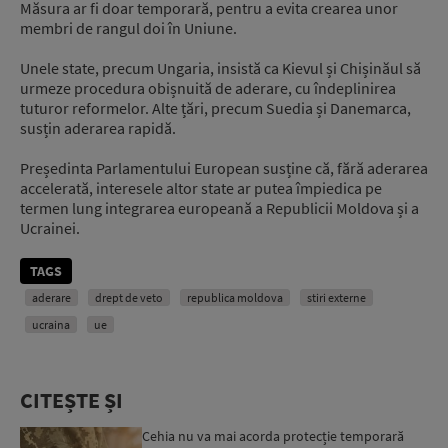
Măsura ar fi doar temporară, pentru a evita crearea unor
membri de rangul doi în Uniune.
Unele state, precum Ungaria, insistă ca Kievul și Chișinăul să
urmeze procedura obișnuită de aderare, cu îndeplinirea
tuturor reformelor. Alte țări, precum Suedia și Danemarca,
susțin aderarea rapidă.
Președinta Parlamentului European susține că, fără aderarea
accelerată, interesele altor state ar putea împiedica pe
termen lung integrarea europeană a Republicii Moldova și a
Ucrainei.
TAGS
aderare
drept de veto
republica moldova
stiri externe
ucraina
ue
CITEȘTE ȘI
Cehia nu va mai acorda protecție temporară