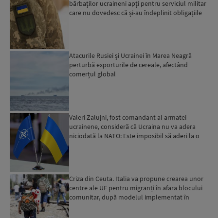
bărbaților ucraineni apți pentru serviciul militar
care nu dovedesc că și-au îndeplinit obligațiile
militar...
Atacurile Rusiei și Ucrainei în Marea Neagră
perturbă exporturile de cereale, afectând
comerțul global
Valeri Zalujni, fost comandant al armatei
ucrainene, consideră că Ucraina nu va adera
niciodată la NATO: Este imposibil să aderi la o
organizație care...
Criza din Ceuta. Italia va propune crearea unor
centre ale UE pentru migranți în afara blocului
comunitar, după modelul implementat în
Albania