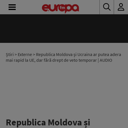
ACASĂ
ȘTIRI
RADIO
Știri
>
Externe
> Republica Moldova și Ucraina ar putea adera
mai rapid la UE, dar fără drept de veto temporar | AUDIO
CONCURSURI
PODCAST
ASCULTĂ
LIVE
Republica Moldova și