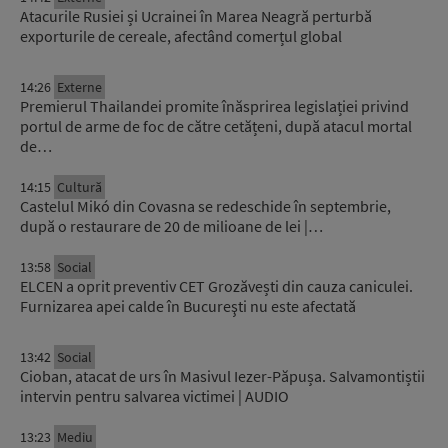
Atacurile Rusiei și Ucrainei în Marea Neagră perturbă
exporturile de cereale, afectând comerțul global
14:26
Externe
Premierul Thailandei promite înăsprirea legislației privind
portul de arme de foc de către cetățeni, după atacul mortal
de…
14:15
Cultură
Castelul Mikó din Covasna se redeschide în septembrie,
după o restaurare de 20 de milioane de lei |…
13:58
Social
ELCEN a oprit preventiv CET Grozăvești din cauza caniculei.
Furnizarea apei calde în Bucureşti nu este afectată
13:42
Social
Cioban, atacat de urs în Masivul Iezer-Păpușa. Salvamontiștii
intervin pentru salvarea victimei | AUDIO
13:23
Mediu