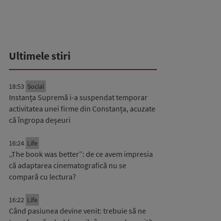
Ultimele stiri
18:53
Social
Instanța Supremă i-a suspendat temporar
activitatea unei firme din Constanța, acuzate
că îngropa deșeuri
16:24
Life
„The book was better”: de ce avem impresia
că adaptarea cinematografică nu se
compară cu lectura?
16:22
Life
Când pasiunea devine venit: trebuie să ne