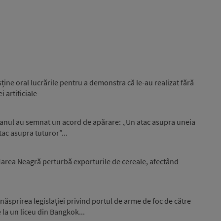
sține oral lucrările pentru a demonstra că le-au realizat fără
i artificiale
stanul au semnat un acord de apărare: „Un atac asupra uneia
tac asupra tuturor”...
 Marea Neagră perturbă exporturile de cereale, afectând
ăsprirea legislației privind portul de arme de foc de către
 la un liceu din Bangkok...