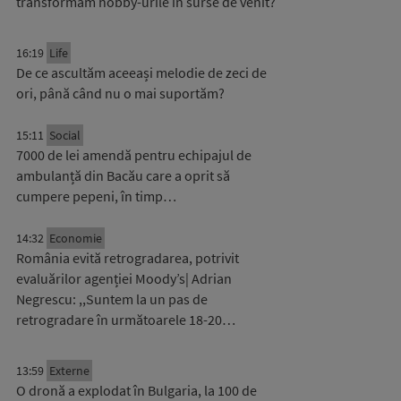
transformăm hobby-urile în surse de venit?
16:19
Life
De ce ascultăm aceeași melodie de zeci de
ori, până când nu o mai suportăm?
15:11
Social
7000 de lei amendă pentru echipajul de
ambulanță din Bacău care a oprit să
cumpere pepeni, în timp…
14:32
Economie
România evită retrogradarea, potrivit
evaluărilor agenției Moody’s| Adrian
Negrescu: ,,Suntem la un pas de
retrogradare în următoarele 18-20…
13:59
Externe
O dronă a explodat în Bulgaria, la 100 de