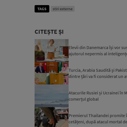
TAGS
stiri externe
CITEȘTE ȘI
Elevii din Danemarca își vor su
ajutorul nepermis al inteligențe
Turcia, Arabia Saudită și Paki
dintre țări va fi considerat un a
Atacurile Rusiei și Ucrainei în
comerțul global
Premierul Thailandei promite în
cetățeni, după atacul mortal de