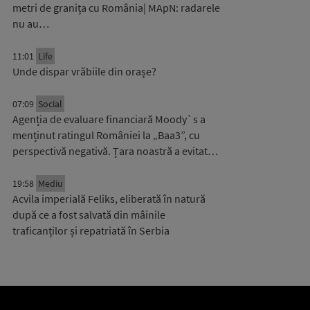
metri de granița cu România| MApN: radarele
nu au…
11:01
Life
Unde dispar vrăbiile din orașe?
07:09
Social
Agenția de evaluare financiară Moody`s a
menținut ratingul României la „Baa3”, cu
perspectivă negativă. Țara noastră a evitat…
19:58
Mediu
Acvila imperială Feliks, eliberată în natură
după ce a fost salvată din mâinile
traficanților și repatriată în Serbia