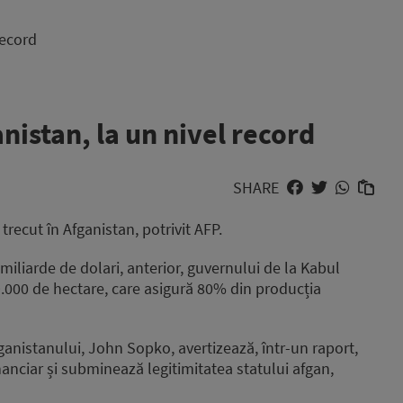
record
nistan, la un nivel record
SHARE
trecut în Afganistan, potrivit AFP.
iliarde de dolari, anterior, guvernului de la Kabul
09.000 de hectare, care asigură 80% din producția
ganistanului, John Sopko, avertizează, într-un raport,
inanciar și subminează legitimitatea statului afgan,