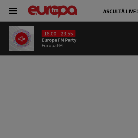
ASCULTĂ LIVE!
18:00 - 23:55
ACASĂ
Europa FM Party
EuropaFM
ȘTIRI
RADIO
CONCURSURI
PODCAST
ASCULTĂ LIVE