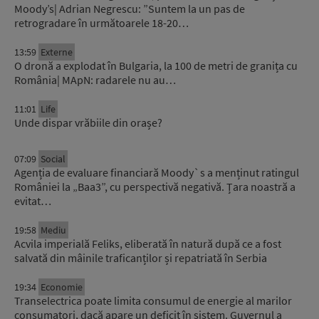
Moody’s| Adrian Negrescu: ”Suntem la un pas de
retrogradare în următoarele 18-20…
13:59
Externe
O dronă a explodat în Bulgaria, la 100 de metri de granița cu
România| MApN: radarele nu au…
11:01
Life
Unde dispar vrăbiile din orașe?
07:09
Social
Agenția de evaluare financiară Moody`s a menținut ratingul
României la „Baa3”, cu perspectivă negativă. Țara noastră a
evitat…
19:58
Mediu
Acvila imperială Feliks, eliberată în natură după ce a fost
salvată din mâinile traficanților și repatriată în Serbia
19:34
Economie
Transelectrica poate limita consumul de energie al marilor
consumatori, dacă apare un deficit în sistem. Guvernul a