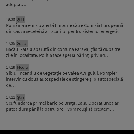
adoptat…
18:35
Știri
România a emis o alertă timpurie către Comisia Europeană
din cauza secetei și a riscurilor pentru sistemul energetic
17:35
Social
Bacău: Fata dispărută din comuna Parava, găsită după trei
zile în localitate. Poliția face apel la părinți privind…
17:19
Mediu
Sibiu: Incendiu de vegetație pe Valea Avrigului. Pompierii
intervin cu două autospeciale de stingere și o autospecială
de…
17:11
Știri
Scufundarea primei barje pe Brațul Bala. Operațiunea ar
putea dura până la patru ore. „Vom reuși să creștem…