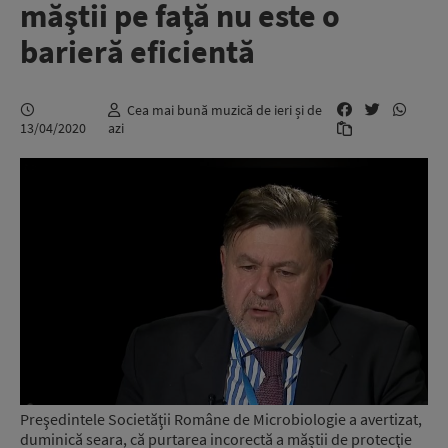
măştii pe faţă nu este o
barieră eficientă
Cea mai bună muzică de ieri și de
13/04/2020
azi
Preşedintele Societăţii Române de Microbiologie a avertizat,
duminică seara, că purtarea incorectă a măștii de protecţie