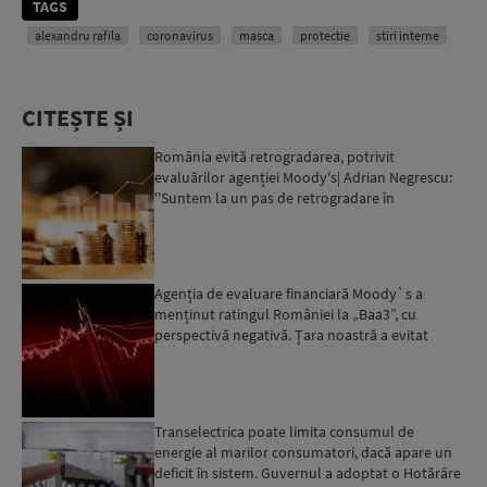
TAGS
alexandru rafila
coronavirus
masca
protectie
stiri interne
CITEȘTE ȘI
România evită retrogradarea, potrivit
evaluărilor agenției Moody's| Adrian Negrescu:
''Suntem la un pas de retrogradare în
următoarele 18-20 de luni, ...
Agenția de evaluare financiară Moody`s a
menținut ratingul României la „Baa3”, cu
perspectivă negativă. Țara noastră a evitat
momentan retrogradarea...
Transelectrica poate limita consumul de
energie al marilor consumatori, dacă apare un
deficit în sistem. Guvernul a adoptat o Hotărâre