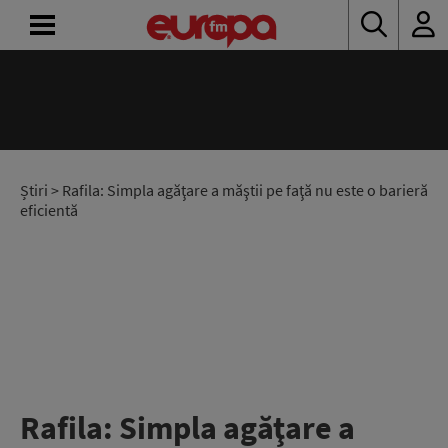
ACASĂ
ȘTIRI
RADIO
Știri
> Rafila: Simpla agăţare a măştii pe faţă nu este o barieră
eficientă
CONCURSURI
PODCAST
ASCULTĂ
LIVE
Rafila: Simpla agăţare a