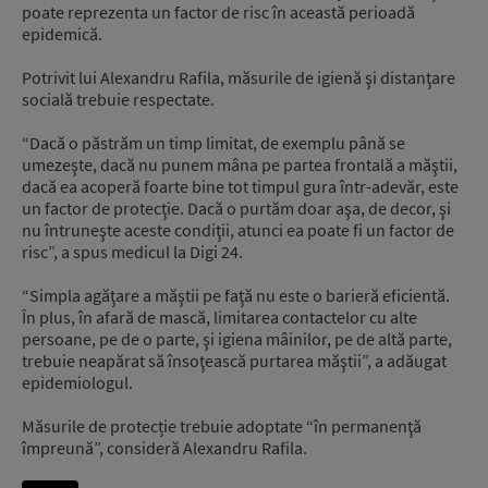
poate reprezenta un factor de risc în această perioadă
epidemică.
Potrivit lui Alexandru Rafila, măsurile de igienă şi distanţare
socială trebuie respectate.
“Dacă o păstrăm un timp limitat, de exemplu până se
umezeşte, dacă nu punem mâna pe partea frontală a măştii,
dacă ea acoperă foarte bine tot timpul gura într-adevăr, este
un factor de protecţie. Dacă o purtăm doar aşa, de decor, şi
nu întruneşte aceste condiţii, atunci ea poate fi un factor de
risc”, a spus medicul la Digi 24.
“Simpla agăţare a măştii pe faţă nu este o barieră eficientă.
În plus, în afară de mască, limitarea contactelor cu alte
persoane, pe de o parte, şi igiena mâinilor, pe de altă parte,
trebuie neapărat să însoţească purtarea măştii”, a adăugat
epidemiologul.
Măsurile de protecție trebuie adoptate “în permanenţă
împreună”, consideră Alexandru Rafila.