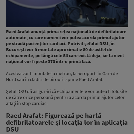
Raed Arafat anunță prima rețea naţională de defibrilatoare
automate, cu care oamenii vor putea acorda primul ajutor
pe stradă pacienților cardiaci. Potrivit şefului DSU, în
Bucureşti vor fi montate aproximativ 80 de astfel de
echipamente, pe lângă cele 54 care există deja, iar la nivel
naţional vor fi peste 370 într-o primă fază.
Acestea vor fi montate la metrou, la aeroport, în Gara de
Nord sau în clădiri de birouri, spune Raed Arafat.
Șeful DSU dă asigurări că echipamentele vor putea fi folosite
de către orice persoană pentru a acorda primul ajutor celor
aflaţi în stop cardiac.
Raed Arafat: Figurează pe hartă
defibrilatoarele și locația lor în aplicația
DSU