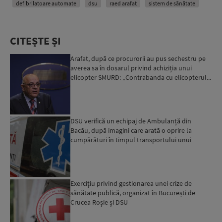
defibrilatoare automate
dsu
raed arafat
sistem de sănătate
CITEȘTE ȘI
Arafat, după ce procurorii au pus sechestru pe
averea sa în dosarul privind achiziția unui
elicopter SMURD: „Contrabanda cu elicopterul...
Nu poți să ...
DSU verifică un echipaj de Ambulanță din
Bacău, după imagini care arată o oprire la
cumpărături în timpul transportului unui
pacient
Exerciţiu privind gestionarea unei crize de
sănătate publică, organizat în București de
Crucea Roșie și DSU