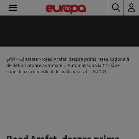
ACASĂ
ȘTIRI
RADIO
Știri
>
Sănătate
> Raed Arafat, despre prima rețea naţională
de defibrilatoare automate: „ Automat sună la 112 și se
conectează cu medicul de la dispecerat” | AUDIO
CONCURSURI
PODCAST
ASCULTĂ
LIVE