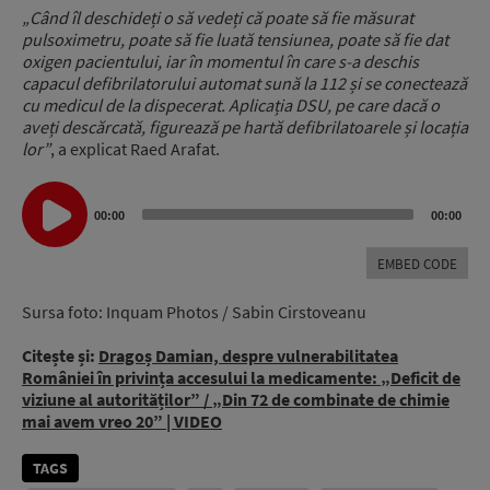
„Când îl deschideți o să vedeți că poate să fie măsurat
pulsoximetru, poate să fie luată tensiunea, poate să fie dat
oxigen pacientului, iar în momentul în care s-a deschis
capacul defibrilatorului automat sună la 112 și se conectează
cu medicul de la dispecerat. Aplicația DSU, pe care dacă o
aveți descărcată, figurează pe hartă defibrilatoarele și locația
lor”
, a explicat Raed Arafat.
Audio
00:00
00:00
Player
EMBED CODE
Sursa foto: Inquam Photos / Sabin Cirstoveanu
Citește și:
Dragoș Damian, despre vulnerabilitatea
României în privința accesului la medicamente: „Deficit de
viziune al autorităților” / „Din 72 de combinate de chimie
mai avem vreo 20” | VIDEO
TAGS