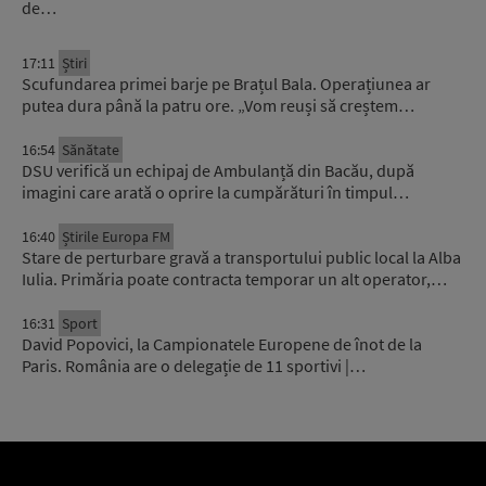
de…
17:11
Știri
Scufundarea primei barje pe Brațul Bala. Operațiunea ar
putea dura până la patru ore. „Vom reuși să creștem…
16:54
Sănătate
DSU verifică un echipaj de Ambulanță din Bacău, după
imagini care arată o oprire la cumpărături în timpul…
16:40
Știrile Europa FM
Stare de perturbare gravă a transportului public local la Alba
Iulia. Primăria poate contracta temporar un alt operator,…
16:31
Sport
David Popovici, la Campionatele Europene de înot de la
Paris. România are o delegație de 11 sportivi |…