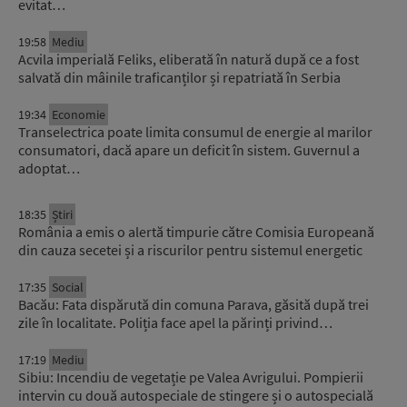
evitat…
19:58
Mediu
Acvila imperială Feliks, eliberată în natură după ce a fost
salvată din mâinile traficanților și repatriată în Serbia
19:34
Economie
Transelectrica poate limita consumul de energie al marilor
consumatori, dacă apare un deficit în sistem. Guvernul a
adoptat…
18:35
Știri
România a emis o alertă timpurie către Comisia Europeană
din cauza secetei și a riscurilor pentru sistemul energetic
17:35
Social
Bacău: Fata dispărută din comuna Parava, găsită după trei
zile în localitate. Poliția face apel la părinți privind…
17:19
Mediu
Sibiu: Incendiu de vegetație pe Valea Avrigului. Pompierii
intervin cu două autospeciale de stingere și o autospecială