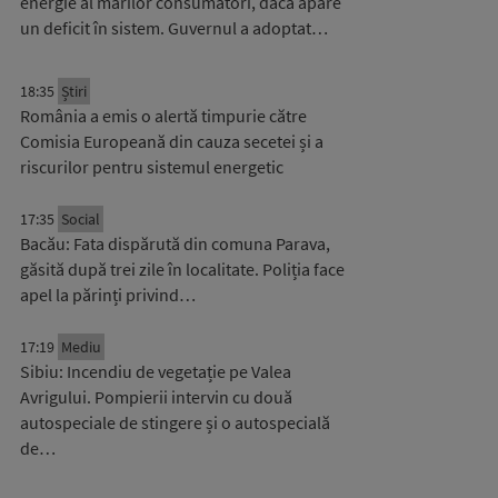
energie al marilor consumatori, dacă apare
un deficit în sistem. Guvernul a adoptat…
18:35
Știri
România a emis o alertă timpurie către
Comisia Europeană din cauza secetei și a
riscurilor pentru sistemul energetic
17:35
Social
Bacău: Fata dispărută din comuna Parava,
găsită după trei zile în localitate. Poliția face
apel la părinți privind…
17:19
Mediu
Sibiu: Incendiu de vegetație pe Valea
Avrigului. Pompierii intervin cu două
autospeciale de stingere și o autospecială
de…