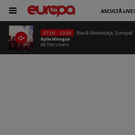
ASCULTĂ LIVE!
07:00 - 10:00
Bună dimineața, Europa!
ACASĂ
Kylie Minogue
All The Lovers
ȘTIRI
RADIO
CONCURSURI
PODCAST
ASCULTĂ LIVE