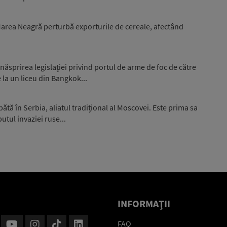
 Marea Neagră perturbă exporturile de cereale, afectând
ăsprirea legislației privind portul de arme de foc de către
 la un liceu din Bangkok...
ă în Serbia, aliatul tradițional al Moscovei. Este prima sa
putul invaziei ruse...
INFORMAŢII
FAQ