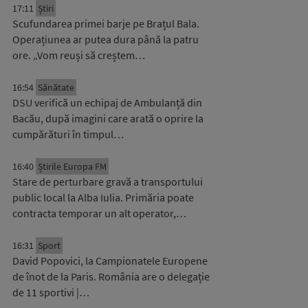
17:11
Știri
Scufundarea primei barje pe Brațul Bala.
Operațiunea ar putea dura până la patru
ore. „Vom reuși să creștem…
16:54
Sănătate
DSU verifică un echipaj de Ambulanță din
Bacău, după imagini care arată o oprire la
cumpărături în timpul…
16:40
Știrile Europa FM
Stare de perturbare gravă a transportului
public local la Alba Iulia. Primăria poate
contracta temporar un alt operator,…
16:31
Sport
David Popovici, la Campionatele Europene
de înot de la Paris. România are o delegație
de 11 sportivi |…