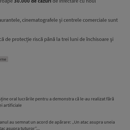
aproape
30.000 de cazuri
de infectare cu noul
aurantele, cinematografele și centrele comerciale sunt
de protecție riscă până la trei luni de închisoare şi
erne
sține oral lucrările pentru a demonstra că le-au realizat fără
i artificiale
stanul au semnat un acord de apărare: „Un atac asupra uneia
tac asupra tuturor”...