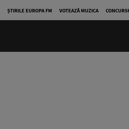
ȘTIRILE EUROPA FM
VOTEAZĂ MUZICA
CONCURS
07:00 - 10
Bună dimin
Radu Tirim