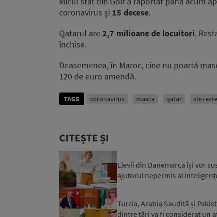
Micul stat din Golf a raportat până acum 
coronavirus şi
15 decese
.
Qatarul are
2,7 milioane de locuitori
. Rest
închise.
Deasemenea, în Maroc, cine nu poartă mască 
120 de euro amendă.
TAGS
coronavirus
masca
qatar
stiri ext
CITEȘTE ȘI
Elevii din Danemarca își vor su
ajutorul nepermis al inteligențe
Turcia, Arabia Saudită și Paki
dintre țări va fi considerat un a