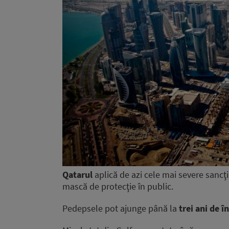
Qatarul
aplică de azi cele mai severe sancţ
mască de protecţie în public.
Pedepsele pot ajunge până la
trei ani de î