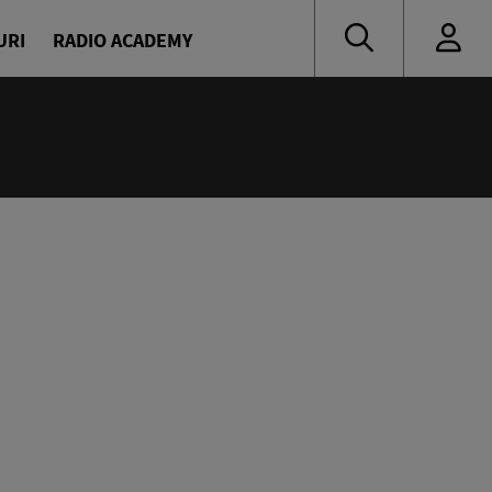
URI
RADIO ACADEMY
:00
eața, Europa!