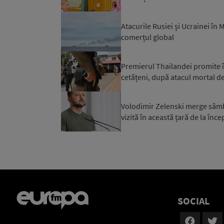
Atacurile Rusiei și Ucrainei în
comerțul global
Premierul Thailandei promite în
cetățeni, după atacul mortal de
Volodimir Zelenski merge sâmbăt
vizită în această țară de la înce
SOCIAL