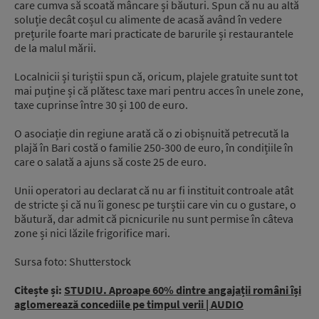
care cumva să scoată mâncare și băuturi. Spun că nu au altă
soluție decât coșul cu alimente de acasă având în vedere
prețurile foarte mari practicate de barurile și restaurantele
de la malul mării.
Localnicii și turiștii spun că, oricum, plajele gratuite sunt tot
mai puține și că plătesc taxe mari pentru acces în unele zone,
taxe cuprinse între 30 și 100 de euro.
O asociație din regiune arată că o zi obișnuită petrecută la
plajă în Bari costă o familie 250-300 de euro, în condițiile în
care o salată a ajuns să coste 25 de euro.
Unii operatori au declarat că nu ar fi instituit controale atât
de stricte și că nu îi gonesc pe turștii care vin cu o gustare, o
băutură, dar admit că picnicurile nu sunt permise în câteva
zone și nici lăzile frigorifice mari.
Sursa foto: Shutterstock
Citește și:
STUDIU. Aproape 60% dintre angajații români își
aglomerează concediile pe timpul verii | AUDIO