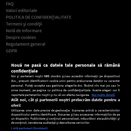
FAQ
Valori editoriale
POLITICA DE CONFIDENŢIALITATE
Termeni şi condiţii
Notă de Informare
Despre cookies
Regulament general
GDPR
Contact
Nouă ne pasă ca datele tale personale să rămână
Descarcă gratuit aplicaţia Europa FM pentru smartphone:
confidențiale
Noi și partenerii noștri
585
stocăm și/sau accesăm informații pe dispozitivul
dvs., precum identificatorii cookie unici pentru prelucrarea datelor cu caracter
personal. Puteți accepta sau gestiona alegerile dvs. făcând clic mai jos sau în
orice moment, pe pagina cu politica de confidențialitate. Aceste alegeri vor fi
raportate partenerilor noștri și nu vă vor afecta navigarea.
Mai multe detalii
Atât noi, cât și partenerii noștri prelucrăm datele pentru a
oferi:
Utilizarea unor date precise de geolocație. Scanarea activă a caracteristicilor
dispozitivului pentru identificare. Stocarea și/sau accesarea informațiilor de pe
un dispozitiv. Publicitate și conținut personalizat, măsurători ale publicității și
de conținut, cercetarea audienței și dezvoltarea serviciilor.
Setări:
Listă parteneri (furnizori)