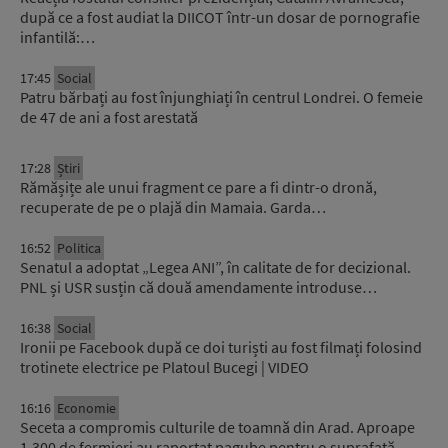
după ce a fost audiat la DIICOT într-un dosar de pornografie
infantilă:…
17:45
Social
Patru bărbați au fost înjunghiați în centrul Londrei. O femeie
de 47 de ani a fost arestată
17:28
Știri
Rămășițe ale unui fragment ce pare a fi dintr-o dronă,
recuperate de pe o plajă din Mamaia. Garda…
16:52
Politica
Senatul a adoptat „Legea ANI”, în calitate de for decizional.
PNL și USR susțin că două amendamente introduse…
16:38
Social
Ironii pe Facebook după ce doi turiști au fost filmați folosind
trotinete electrice pe Platoul Bucegi | VIDEO
16:16
Economie
Seceta a compromis culturile de toamnă din Arad. Aproape
1.300 de fermieri au raportat pagube pentru o suprafață…