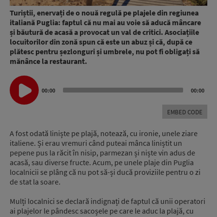
Turiștii, enervați de o nouă regulă pe plajele din regiunea
italiană Puglia: faptul că nu mai au voie să aducă mâncare
și băutură de acasă a provocat un val de critici. Asociațiile
locuitorilor din zonă spun că este un abuz și că, după ce
plătesc pentru șezlonguri și umbrele, nu pot fi obligați să
mănânce la restaurant.
Audio
00:00
00:00
Player
EMBED CODE
A fost odată liniște pe plajă, notează, cu ironie, unele ziare
italiene. Și erau vremuri când puteai mânca liniștit un
pepene pus la răcit în nisip, parmezan și niște vin adus de
acasă, sau diverse fructe. Acum, pe unele plaje din Puglia
localnicii se plâng că nu pot să-și ducă proviziile pentru o zi
de stat la soare.
Mulți localnici se declară indignați de faptul că unii operatori
ai plajelor le pândesc sacoșele pe care le aduc la plajă, cu