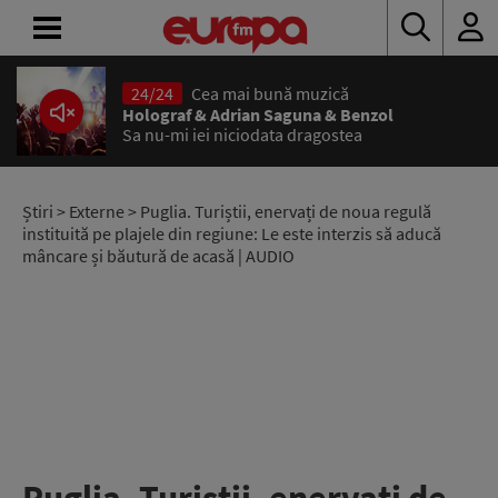
24/24
Cea mai bună muzică
ACASĂ
Holograf & Adrian Saguna & Benzol
Sa nu-mi iei niciodata dragostea
ȘTIRI
RADIO
Știri
>
Externe
> Puglia. Turiștii, enervați de noua regulă
instituită pe plajele din regiune: Le este interzis să aducă
mâncare și băutură de acasă | AUDIO
CONCURSURI
PODCAST
ASCULTĂ
LIVE