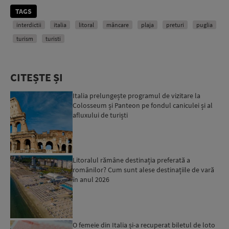
TAGS
interdictii
italia
litoral
mâncare
plaja
preturi
puglia
turism
turisti
CITEȘTE ȘI
Italia prelungește programul de vizitare la
Colosseum și Panteon pe fondul caniculei și al
afluxului de turiști
Litoralul rămâne destinația preferată a
românilor? Cum sunt alese destinațiile de vară
în anul 2026
O femeie din Italia și-a recuperat biletul de loto