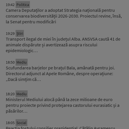
19:42
Politica
Camera Deputaților a adoptat Strategia națională pentru
conservarea biodiversității 2026-2030. Proiectul revine, însă,
la Senat pentru modificări
19:29
Știri
Transport ilegal de miei în județul Alba. ANSVSA caută 41 de
animale dispărute și avertizează asupra riscului
epidemiologic…
18:50
Mediu
Scufundarea barjelor pe brațul Bala, amânată pentru joi.
Directorul adjunct al Apele Române, despre operațiune:
„Dacă simțim că…
18:20
Mediu
Ministerul Mediului alocă până la zece milioane de euro
pentru proiecte privind protejarea castorului eurasiatic și a
păsărilor…
18:05
Social
Reacția fostului consilier prezidențial, Cătălin Avramescu,