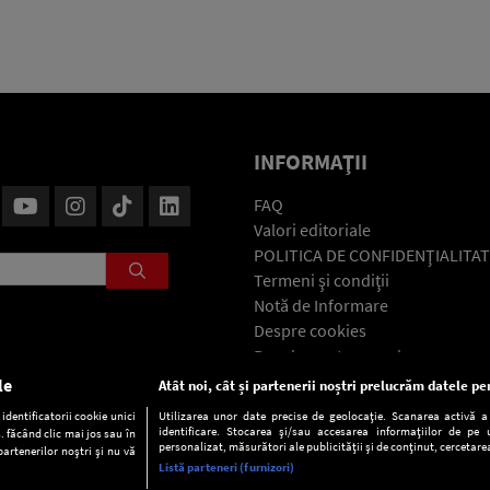
INFORMAŢII
FAQ
Valori editoriale
POLITICA DE CONFIDENŢIALITAT
Termeni şi condiţii
Notă de Informare
Despre cookies
Regulament general
GDPR
le
Atât noi, cât și partenerii noștri prelucrăm datele pen
Contact
dentificatorii cookie unici
Utilizarea unor date precise de geolocație. Scanarea activă a c
identificare. Stocarea și/sau accesarea informațiilor de pe u
. făcând clic mai jos sau în
personalizat, măsurători ale publicității și de conținut, cercetarea
partenerilor noștri și nu vă
Listă parteneri (furnizori)