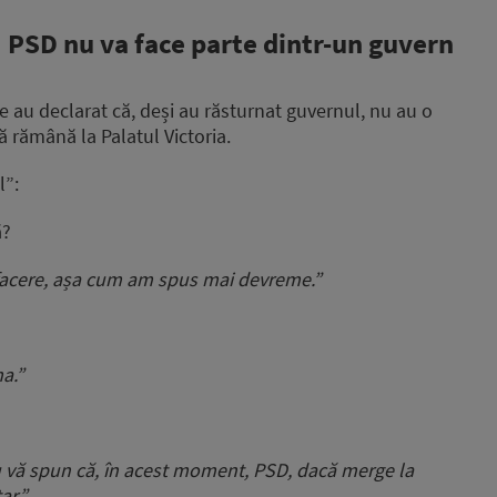
 PSD nu va face parte dintr-un guvern
 au declarat că, deși au răsturnat guvernul, nu au o
să rămână la Palatul Victoria.
l”:
ă?
efacere, așa cum am spus mai devreme.”
?
a.”
 vă spun că, în acest moment, PSD, dacă merge la
ar.”