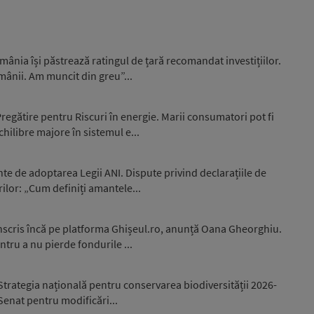
ânia își păstrează ratingul de țară recomandat investițiilor.
omânii. Am muncit din greu”...
egătire pentru Riscuri în energie. Marii consumatori pot fi
hilibre majore în sistemul e...
nte de adoptarea Legii ANI. Dispute privind declarațiile de
ilor: „Cum definiți amantele...
înscris încă pe platforma Ghișeul.ro, anunță Oana Gheorghiu.
ntru a nu pierde fondurile ...
trategia națională pentru conservarea biodiversității 2026-
 Senat pentru modificări...