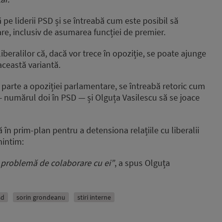
ă pe liderii PSD și se întreabă cum este posibil să
are, inclusiv de asumarea funcției de premier.
iberalilor că, dacă vor trece în opoziție, se poate ajunge
această variantă.
 o parte a opoziției parlamentare, se întreabă retoric cum
numărul doi în PSD — și Olguța Vasilescu să se joace
 în prim-plan pentru a detensiona relațiile cu liberalii
mintim:
o problemă de colaborare cu ei”
, a spus Olguța
sd
sorin grondeanu
stiri interne