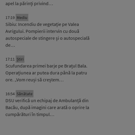
apel la părinți privind…
17:19
Mediu
Sibiu: Incendiu de vegetație pe Valea
Avrigului. Pompierii intervin cu două
autospeciale de stingere și o autospecială
de…
17:11
Știri
Scufundarea primei barje pe Brațul Bala.
Operațiunea ar putea dura până la patru
ore. „Vom reuși să creștem…
16:54
Sănătate
DSU verifică un echipaj de Ambulanță din
Bacău, după imagini care arată o oprire la
cumpărături în timpul…