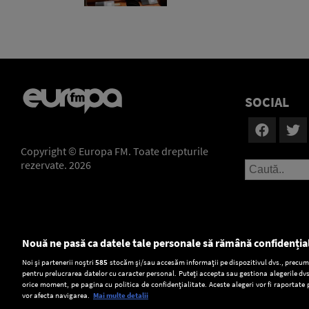
SOCIAL
Copyright © Europa FM. Toate drepturile
rezervate. 2026
Nouă ne pasă ca datele tale personale să rămână confidenția
Setări:
Noi și partenerii noștri
585
stocăm și/sau accesăm informații pe dispozitivul dvs., precum i
pentru prelucrarea datelor cu caracter personal. Puteți accepta sau gestiona alegerile dvs
Dark Mode
orice moment, pe pagina cu politica de confidențialitate. Aceste alegeri vor fi raportate 
vor afecta navigarea.
Mai multe detalii