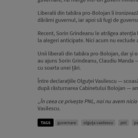
Liberalii din tabăra pro-Bolojan îi ironizeaz
dărâmi guvernul, iar apoi să fugi de guvern
Recent, Sorin Grindeanu le atrăgea atenția l
la alegeri anticipate. Nici acum nu exclude 
Unii liberali din tabăra pro-Bolojan, dar și
au ajuns Sorin Grindeanu, Claudiu Manda — 
cu soarta unei țări.
Între declarațiile Olguței Vasilescu — scoasă
după răsturnarea Cabinetului Bolojan — a
„În ceea ce privește PNL, noi nu avem nici
Vasilescu.
TAGS
guvernare
olguţa vasilescu
pnl
p