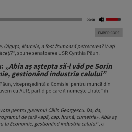
Use
00:00
Up/Down
Arrow
EMBED CODE
keys
to
ne, Olguțo, Marcele, a fost frumoasă petrecerea? V-ați
increase
faceți?”
, spune senatoarea USR Cynthia Păun.
or
decrease
: „
Abia aș aștepta să-l văd pe Sorin
volume.
e, gestionând industria calului”
a Păun, vicepreședintă a Comisiei pentru muncă din
uvern cu AUR, partid pe care îl numește „frate” în
 vota pentru guvernul Călin Georgescu. Da, da,
rogramul de țară «apă, cap, hrană, cumetrie». Abia aș
ru la Economie, gestionând industria calului”
, a