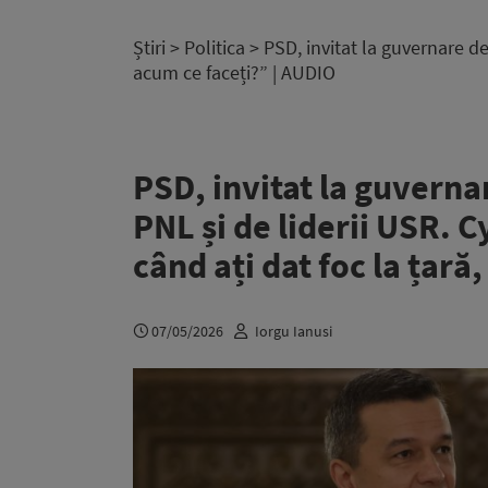
Știri
>
Politica
> PSD, invitat la guvernare de 
acum ce faceți?” | AUDIO
PSD, invitat la guverna
PNL și de liderii USR. C
când ați dat foc la țară
07/05/2026
Iorgu Ianusi