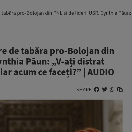
tabăra pro-Bolojan din PNL și de liderii USR. Cynthia Păun: „V
re de tabăra pro-Bolojan din
ynthia Păun: „V-ați distrat
, iar acum ce faceți?” | AUDIO
SHARE