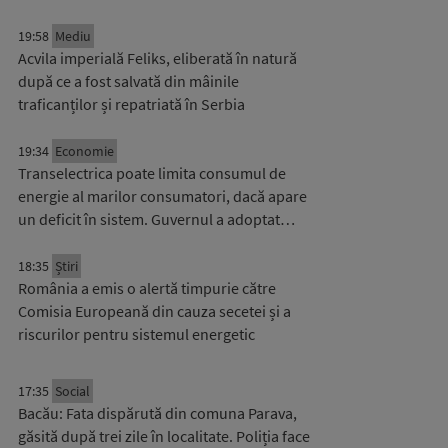
19:58
Mediu
Acvila imperială Feliks, eliberată în natură
după ce a fost salvată din mâinile
traficanților și repatriată în Serbia
19:34
Economie
Transelectrica poate limita consumul de
energie al marilor consumatori, dacă apare
un deficit în sistem. Guvernul a adoptat…
18:35
Știri
România a emis o alertă timpurie către
Comisia Europeană din cauza secetei și a
riscurilor pentru sistemul energetic
17:35
Social
Bacău: Fata dispărută din comuna Parava,
găsită după trei zile în localitate. Poliția face