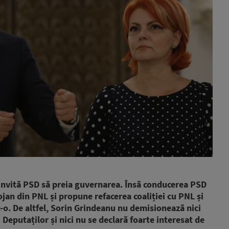
 invită PSD să preia guvernarea. Însă conducerea PSD
ojan din PNL și propune refacerea coaliției cu PNL și
o. De altfel, Sorin Grindeanu nu demisionează nici
Deputaților și nici nu se declară foarte interesat de