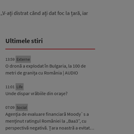
-ați distrat când ați dat foc la țară, iar
Ultimele stiri
13:59
Externe
O dronă a explodat în Bulgaria, la 100 de
metri de granița cu România | AUDIO
11:01
Life
Unde dispar vrăbiile din orașe?
07:09
Social
Agenția de evaluare financiară Moody`s a
menținut ratingul României la „Baa3”, cu
perspectivă negativă. Țara noastră a evitat…