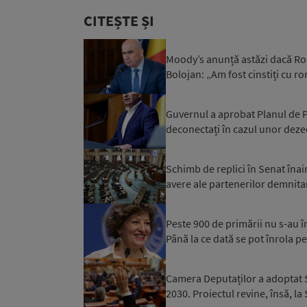
CITEȘTE ȘI
Moody’s anunță astăzi dacă Rom
Bolojan: „Am fost cinstiți cu r
Guvernul a aprobat Planul de Pr
deconectați în cazul unor dezec
Schimb de replici în Senat înai
avere ale partenerilor demnitar
Peste 900 de primării nu s-au 
Până la ce dată se pot înrola pe
Camera Deputaților a adoptat S
2030. Proiectul revine, însă, la