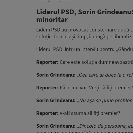
Liderul PSD, Sorin Grindeanu:
minoritar
Liderii PSD au provocat consternare după ce
soluție. În același timp, îi roagă pe liberali 
Liderul PSD, într-un interviu pentru „Gându
Reporter:
Care este soluția dumneavoastr
Sorin Grindeanu:
„C
ea care ar duce la o r
Reporter:
Păi ei nu vor. Vreți să fiți premier
Sorin Grindeanu:
„Nu așa se pune problem
Reporter:
V-ați asuma să fiți premier?
Sorin Grindeanu:
„Dincolo de persoane, eu
guvernare, nu merge într-un guvern minorit