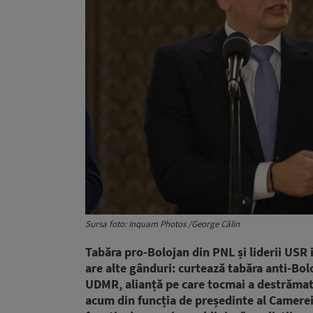
Sursa foto: Inquam Photos /George Călin
Tabăra pro-Bolojan din PNL și liderii USR
are alte gânduri: curtează tabăra anti-Bol
UDMR, alianță pe care tocmai a destrămat-
acum din funcția de președinte al Camerei 