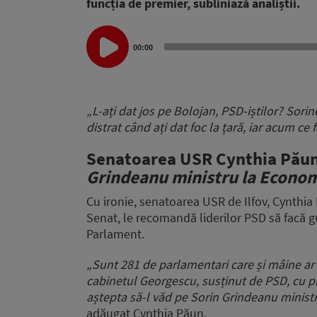
funcția de premier, subliniază analiștii.
Audio
00:00
Player
„L-ați dat jos pe Bolojan, PSD-iștilor? Sori
distrat când ați dat foc la țară, iar acum ce 
Senatoarea USR Cynthia Păun
Grindeanu ministru la Economi
Cu ironie, senatoarea USR de Ilfov, Cynthi
Senat, le recomandă liderilor PSD să facă g
Parlament.
„Sunt 281 de parlamentari care și mâine ar
cabinetul Georgescu, susținut de PSD, cu p
aștepta să-l văd pe Sorin Grindeanu minist
adăugat Cynthia Păun.