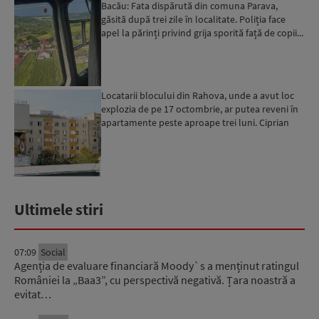
Bacău: Fata dispărută din comuna Parava,
găsită după trei zile în localitate. Poliția face
apel la părinți privind grija sporită față de copii...
Locatarii blocului din Rahova, unde a avut loc
explozia de pe 17 octombrie, ar putea reveni în
apartamente peste aproape trei luni. Ciprian
Ciucu: Vor...
Ultimele stiri
07:09
Social
Agenția de evaluare financiară Moody`s a menținut ratingul
României la „Baa3”, cu perspectivă negativă. Țara noastră a
evitat…