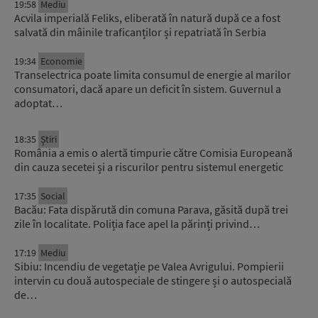
19:58
Mediu
Acvila imperială Feliks, eliberată în natură după ce a fost
salvată din mâinile traficanților și repatriată în Serbia
19:34
Economie
Transelectrica poate limita consumul de energie al marilor
consumatori, dacă apare un deficit în sistem. Guvernul a
adoptat…
18:35
Știri
România a emis o alertă timpurie către Comisia Europeană
din cauza secetei și a riscurilor pentru sistemul energetic
17:35
Social
Bacău: Fata dispărută din comuna Parava, găsită după trei
zile în localitate. Poliția face apel la părinți privind…
17:19
Mediu
Sibiu: Incendiu de vegetație pe Valea Avrigului. Pompierii
intervin cu două autospeciale de stingere și o autospecială
de…