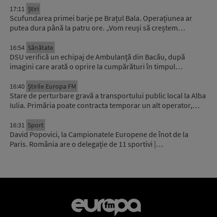
17:11
Știri
Scufundarea primei barje pe Brațul Bala. Operațiunea ar
putea dura până la patru ore. „Vom reuși să creștem…
16:54
Sănătate
DSU verifică un echipaj de Ambulanță din Bacău, după
imagini care arată o oprire la cumpărături în timpul…
16:40
Știrile Europa FM
Stare de perturbare gravă a transportului public local la Alba
Iulia. Primăria poate contracta temporar un alt operator,…
16:31
Sport
David Popovici, la Campionatele Europene de înot de la
Paris. România are o delegație de 11 sportivi |…