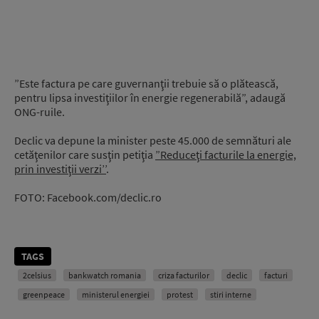
”Este factura pe care guvernanţii trebuie să o plătească,
pentru lipsa investiţiilor în energie regenerabilă”, adaugă
ONG-ruile.
Declic va depune la minister peste 45.000 de semnături ale
cetăţenilor care susţin petiţia
”Reduceţi facturile la energie,
prin investiţii verzi’’
.
FOTO: Facebook.com/declic.ro
TAGS
2celsius
bankwatch romania
criza facturilor
declic
facturi
greenpeace
ministerul energiei
protest
stiri interne