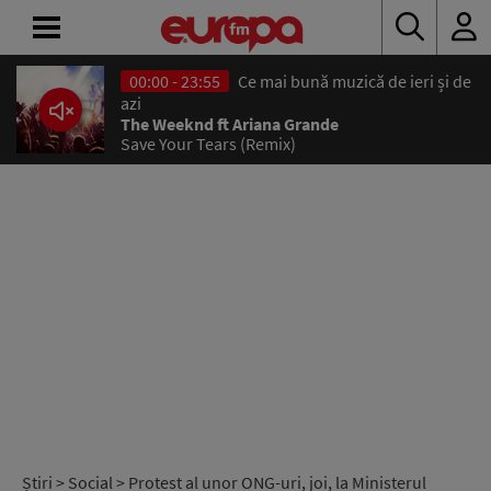
00:00 - 23:55
Ce mai bună muzică de ieri și de
ACASĂ
azi
The Weeknd ft Ariana Grande
Save Your Tears (Remix)
ȘTIRI
RADIO
CONCURSURI
PODCAST
ASCULTĂ
LIVE
Știri
>
Social
> Protest al unor ONG-uri, joi, la Ministerul