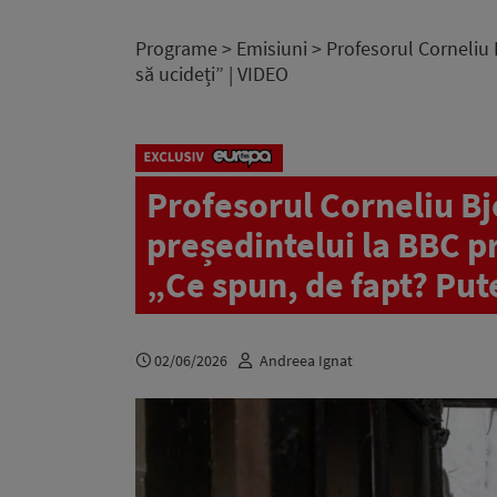
Programe
>
Emisiuni
> Profesorul Corneliu B
să ucideți” | VIDEO
Profesorul Corneliu Bj
președintelui la BBC pr
„Ce spun, de fapt? Pute
02/06/2026
Andreea Ignat