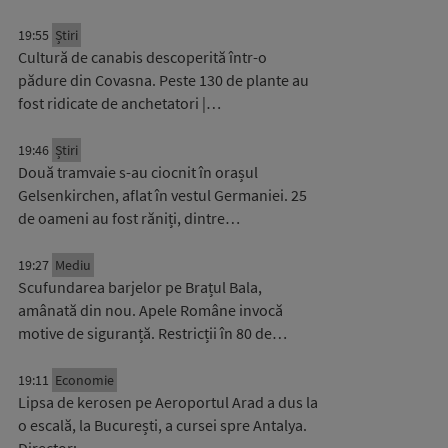
19:55
Știri
Cultură de canabis descoperită într-o
pădure din Covasna. Peste 130 de plante au
fost ridicate de anchetatori |…
19:46
Știri
Două tramvaie s-au ciocnit în orașul
Gelsenkirchen, aflat în vestul Germaniei. 25
de oameni au fost răniți, dintre…
19:27
Mediu
Scufundarea barjelor pe Brațul Bala,
amânată din nou. Apele Române invocă
motive de siguranță. Restricții în 80 de…
19:11
Economie
Lipsa de kerosen pe Aeroportul Arad a dus la
o escală, la București, a cursei spre Antalya.