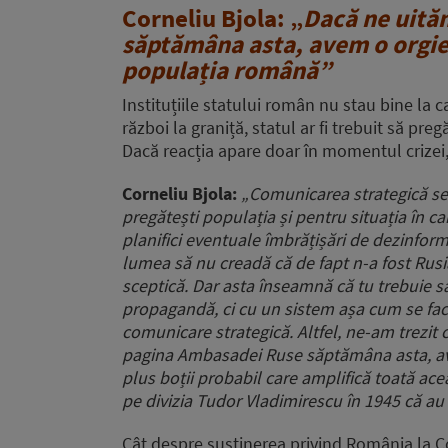
Corneliu Bjola: „
Dacă ne uită
săptămâna asta, avem o orgie 
populația română”
Instituțiile statului român nu stau bine la
război la graniță, statul ar fi trebuit să pre
Dacă reacția apare doar în momentul crizei, e
Corneliu Bjola:
„Comunicarea strategică se 
pregătești populația și pentru situația în car
planifici eventuale îmbrățișări de dezinform
lumea să nu creadă că de fapt n-a fost Rusia
sceptică. Dar asta înseamnă că tu trebuie să
propagandă, ci cu un sistem așa cum se face ș
comunicare strategică. Altfel, ne-am trezit
pagina Ambasadei Ruse săptămâna asta, ave
plus boții probabil care amplifică toată ace
pe divizia Tudor Vladimirescu în 1945 că au f
Cât despre susținerea privind România la C