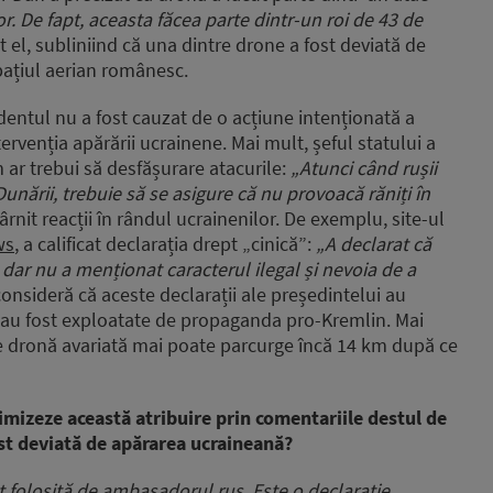
r. De fapt, aceasta făcea parte dintr-un roi de 43 de
at el, subliniind că una dintre drone a fost deviată de
spațiul aerian românesc.
cidentul nu a fost cauzat de o acțiune intenționată a
tervenția apărării ucrainene. Mai mult, șeful statului a
m ar trebui să desfășurare atacurile:
„Atunci când rușii
 Dunării, trebuie să se asigure că nu provoacă răniți în
târnit reacții în rândul ucrainenilor. De exemplu, site-ul
ws
, a calificat declarația drept „cinică”:
„A declarat că
 dar nu a menționat caracterul ilegal și nevoia de a
consideră că aceste declarații ale președintelui au
i au fost exploatate de propaganda pro-Kremlin. Mai
ce dronă avariată mai poate parcurge încă 14 km după ce
imizeze această atribuire prin comentariile destul de
fost deviată de apărarea ucraineană?
t folosită de ambasadorul rus. Este o declarație