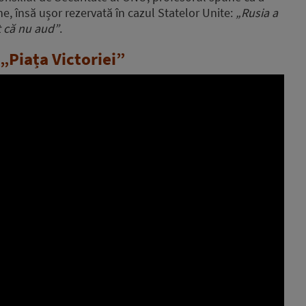
e, însă ușor rezervată în cazul Statelor Unite:
„Rusia a
t că nu aud”
.
„Piața Victoriei”