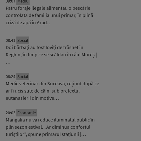
09:07
Mediu
Patru foraje ilegale alimentau o pescărie
controlată de familia unui primar, în plină
criză de apă în Arad…
08:41
Social
Doi bărbați au fost loviți de trăsnet în
Reghin, în timp ce se scăldau în râul Mureș |
…
08:24
Social
Medic veterinar din Suceava, reținut după ce
ar fi ucis sute de câini sub pretextul
eutanasierii din motive…
20:03
Economie
Mangalia nu va reduce iluminatul public în
plin sezon estival. „Ar diminua confortul
turiștilor”, spune primarul stațiunii |…