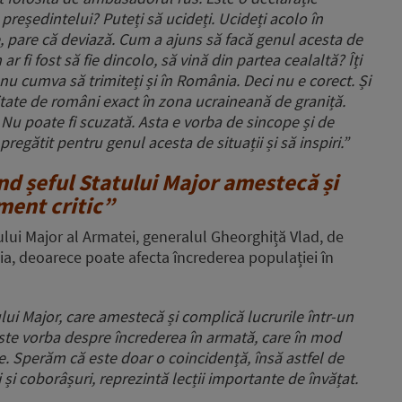
președintelui? Puteți să ucideți. Ucideți acolo în
, pare că deviază. Cum a ajuns să facă genul acesta de
r fi fost să fie dincolo, să vină din partea cealaltă? Îți
 nu cumva să trimiteți și în România. Deci nu e corect. Și
tate de români exact în zona ucraineană de graniță.
. Nu poate fi scuzată. Asta e vorba de sincope și de
regătit pentru genul acesta de situații și să inspiri.”
nd șeful Statului Major amestecă și
ment critic”
ului Major al Armatei, generalul Gheorghiță Vlad, de
ția, deoarece poate afecta încrederea populației în
lui Major, care amestecă și complică lucrurile într-un
ste vorba despre încrederea în armată, care în mod
re. Sperăm că este doar o coincidență, însă astfel de
și coborâșuri, reprezintă lecții importante de învățat.