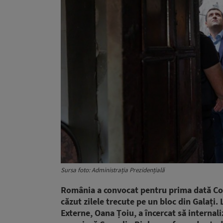
Sursa foto: Administrația Prezidențială
România a convocat pentru prima dată Con
căzut zilele trecute pe un bloc din Galați.
Externe, Oana Țoiu, a încercat să internali