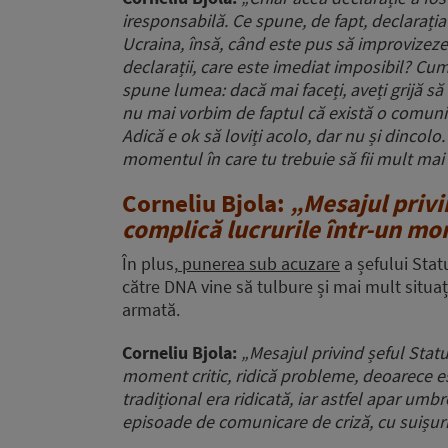
iresponsabilă. Ce spune, de fapt, declarația 
Ucraina, însă, când este pus să improvizeze
declarații, care este imediat imposibil? Cum a
spune lumea: dacă mai faceți, aveți grijă să
nu mai vorbim de faptul că există o comuni
Adică e ok să loviți acolo, dar nu și dincolo
momentul în care tu trebuie să fii mult mai p
Corneliu Bjola:
„Mesajul privi
complică lucrurile într-un mo
În plus,
punerea sub acuzare
a șefului Stat
către DNA vine să tulbure și mai mult situa
armată.
Corneliu Bjola:
„Mesajul privind șeful Statu
moment critic, ridică probleme, deoarece e
tradițional era ridicată, iar astfel apar umb
episoade de comunicare de criză, cu suișuri 