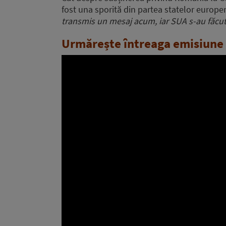
fost una sporită din partea statelor europen
transmis un mesaj acum, iar SUA s-au făcu
Urmărește întreaga emisiune 