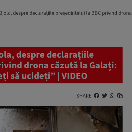
jola, despre declarațiile președintelui la BBC privind drona 
ola, despre declarațiile
ivind drona căzută la Galați:
ți să ucideți” | VIDEO
SHARE