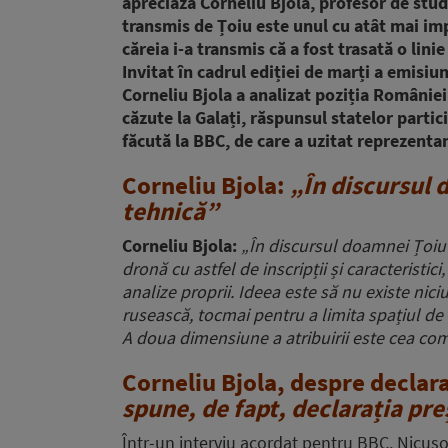
apreciază Corneliu Bjola, profesor de stud
transmis de Țoiu este unul cu atât mai imp
căreia i-a transmis că a fost trasată o lin
Invitat în cadrul ediției de marți a emisi
Corneliu Bjola a analizat poziția României
căzute la Galați, răspunsul statelor partic
făcută la BBC, de care a uzitat reprezenta
Corneliu Bjola:
„În discursul 
tehnică”
Corneliu Bjola:
„În discursul doamnei Țoiu 
dronă cu astfel de inscripții și caracterist
analize proprii. Ideea este să nu existe nic
rusească, tocmai pentru a limita spațiul de
A doua dimensiune a atribuirii este cea co
Corneliu Bjola, despre declara
spune, de fapt, declarația pre
Într-un interviu acordat pentru
BBC
, Nicușo