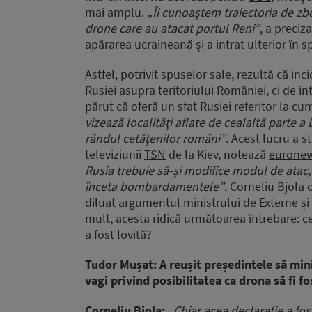
mai amplu.
„Îi cunoaștem traiectoria de zbo
drone care au atacat portul Reni”
, a preciz
apărarea ucraineană și a intrat ulterior în 
Astfel, potrivit spuselor sale, rezultă că in
Rusiei asupra teritoriului României, ci de in
părut că oferă un sfat Rusiei referitor la cu
vizează localități aflate de cealaltă parte a
rândul cetățenilor români”
. Acest lucru a s
televiziunii
TSN
de la Kiev, notează
eurone
Rusia trebuie să-și modifice modul de atac,
înceta bombardamentele”
. Corneliu Bjola 
diluat argumentul ministrului de Externe ș
mult, acesta ridică următoarea întrebare: 
a fost lovită?
Tudor Mușat: A reușit președintele să min
vagi privind posibilitatea ca drona să fi 
Corneliu Bjola:
„Chiar acea declarație a fos