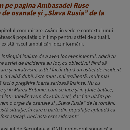
m pe pagina Ambasadei Ruse
de osanale și „Slava Rusia” de la
 capitolul comunicare. Având în vedere contextul unui
gătească populația din timp pentru astfel de situații.
xistă riscul amplificării dezinformării.
întâmplă înainte de a avea loc evenimentul. Adică tu
e astfel de incidente au loc, cu obiectivul fiind să
are și narativism, astfel încât după un astfel de incident
. Să aibă dubii. Este mult mai rezilientă, mult mai
 faci o pregătire foarte serioasă înainte. Nu cu
i în Marea Britanie, cum se face și în țările baltice,
 că într-adevăr avem dovada. Deci, dacă ne uităm pe
m o orgie de osanale și „Slava Rusia” de la români,
astă situație, în care o parte din populație aplaudă ca
ost atacați. Deci asta este siderant.”
onsiliul de Securitate al ONU, profesorul spune că a