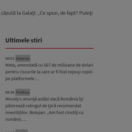
căzută la Galați: „Ce spun, de fapt? Puteți
Ultimele stiri
09:53
Externe
Meta, amendată cu 567 de milioane de dolari
pentru riscurile la care ar fi fost expuși copiii
pe platformele…
09:36
Politica
Moody’s anunță astăzi dacă România își
păstrează ratingul de țară recomandat
investițiilor. Bolojan: „Am fost cinstiți cu
românii.…