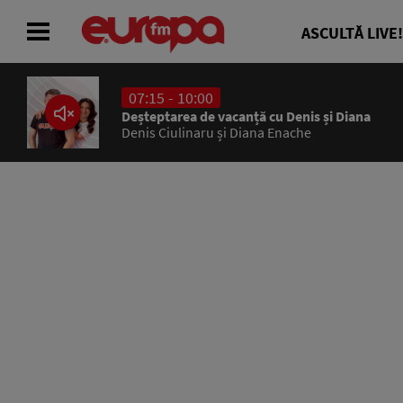
ASCULTĂ LIVE!
07:15 - 10:00
ACASĂ
Deșteptarea de vacanță cu Denis și Diana
Denis Ciulinaru și Diana Enache
ȘTIRI
RADIO
CONCURSURI
PODCAST
ASCULTĂ LIVE