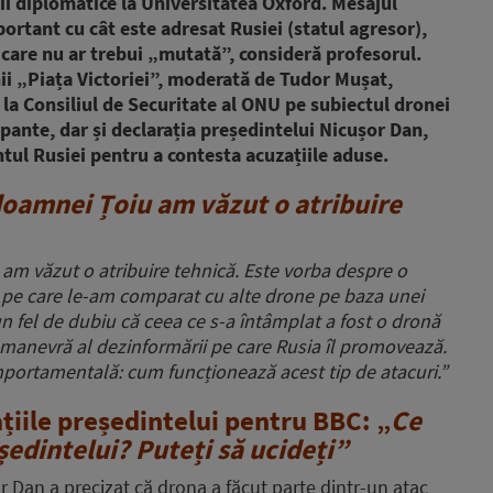
ii diplomatice la Universitatea Oxford. Mesajul
ortant cu cât este adresat Rusiei (statul agresor),
ie care nu ar trebui „mutată”, consideră profesorul.
unii „Piața Victoriei”, moderată de Tudor Mușat,
 la Consiliul de Securitate al ONU pe subiectul dronei
ipante, dar și declarația președintelui Nicușor Dan,
ntul Rusiei pentru a contesta acuzațiile aduse.
doamnei Țoiu am văzut o atribuire
am văzut o atribuire tehnică. Este vorba despre o
ici, pe care le-am comparat cu alte drone pe baza unei
iun fel de dubiu că ceea ce s-a întâmplat a fost o dronă
 manevră al dezinformării pe care Rusia îl promovează.
mportamentală: cum funcționează acest tip de atacuri.”
țiile președintelui pentru BBC: „
Ce
ședintelui? Puteți să ucideți”
r Dan a precizat că drona a făcut parte dintr-un atac