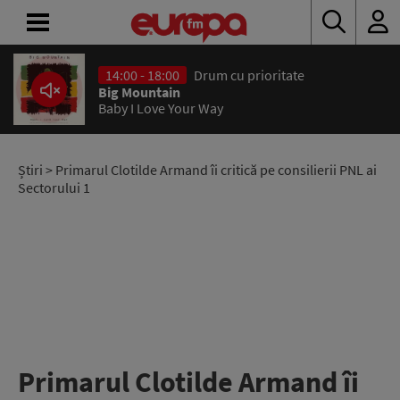
14:00 - 18:00
Drum cu prioritate
ACASĂ
Big Mountain
Baby I Love Your Way
ȘTIRI
RADIO
Știri
> Primarul Clotilde Armand îi critică pe consilierii PNL ai
Sectorului 1
CONCURSURI
PODCAST
ASCULTĂ
LIVE
Primarul Clotilde Armand îi