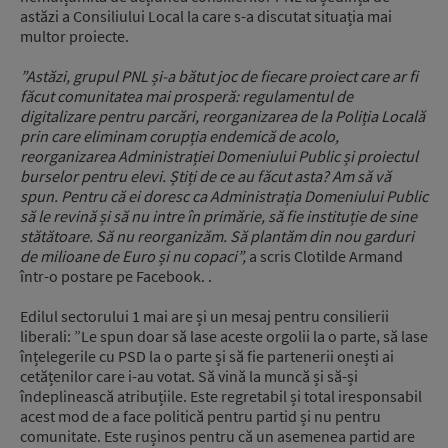
astăzi a Consiliului Local la care s-a discutat situația mai
multor proiecte.
”Astăzi, grupul PNL și-a bătut joc de fiecare proiect care ar fi
făcut comunitatea mai prosperă: regulamentul de
digitalizare pentru parcări, reorganizarea de la Poliția Locală
prin care eliminam corupția endemică de acolo,
reorganizarea Administrației Domeniului Public și proiectul
burselor pentru elevi. Știți de ce au făcut asta? Am să vă
spun. Pentru că ei doresc ca Administrația Domeniului Public
să le revină și să nu intre în primărie, să fie instituție de sine
stătătoare. Să nu reorganizăm. Să plantăm din nou garduri
de milioane de Euro și nu copaci”,
a scris Clotilde Armand
într-o postare pe Facebook. .
Edilul sectorului 1 mai are și un mesaj pentru consilierii
liberali: ”Le spun doar să lase aceste orgolii la o parte, să lase
înțelegerile cu PSD la o parte și să fie partenerii onești ai
cetățenilor care i-au votat. Să vină la muncă și să-și
îndeplinească atribuțiile. Este regretabil și total iresponsabil
acest mod de a face politică pentru partid și nu pentru
comunitate. Este rușinos pentru că un asemenea partid are