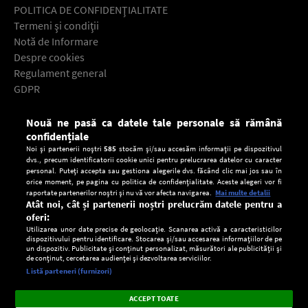
POLITICA DE CONFIDENŢIALITATE
Termeni şi condiţii
Notă de Informare
Despre cookies
Regulament general
GDPR
Contact
Nouă ne pasă ca datele tale personale să rămână
Descarcă gratuit aplicaţia Europa FM pentru smartphone:
confidențiale
Noi și partenerii noștri
585
stocăm și/sau accesăm informații pe dispozitivul
dvs., precum identificatorii cookie unici pentru prelucrarea datelor cu caracter
personal. Puteți accepta sau gestiona alegerile dvs. făcând clic mai jos sau în
orice moment, pe pagina cu politica de confidențialitate. Aceste alegeri vor fi
raportate partenerilor noștri și nu vă vor afecta navigarea.
Mai multe detalii
Atât noi, cât și partenerii noștri prelucrăm datele pentru a
oferi:
Utilizarea unor date precise de geolocație. Scanarea activă a caracteristicilor
dispozitivului pentru identificare. Stocarea și/sau accesarea informațiilor de pe
un dispozitiv. Publicitate și conținut personalizat, măsurători ale publicității și
de conținut, cercetarea audienței și dezvoltarea serviciilor.
Setări:
Listă parteneri (furnizori)
Ascultă Europa FM în aplicație
Dark
×
Instalează
Radio live, podcasturi, știri și alerte
ACCEPT TOATE
Mode
importante.