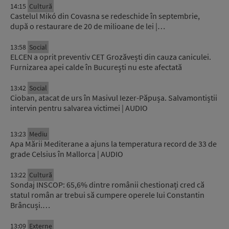
14:15
Cultură
Castelul Mikó din Covasna se redeschide în septembrie,
după o restaurare de 20 de milioane de lei |…
13:58
Social
ELCEN a oprit preventiv CET Grozăvești din cauza caniculei.
Furnizarea apei calde în Bucureşti nu este afectată
13:42
Social
Cioban, atacat de urs în Masivul Iezer-Păpușa. Salvamontiștii
intervin pentru salvarea victimei | AUDIO
13:23
Mediu
Apa Mării Mediterane a ajuns la temperatura record de 33 de
grade Celsius în Mallorca | AUDIO
13:22
Cultură
Sondaj INSCOP: 65,6% dintre românii chestionați cred că
statul român ar trebui să cumpere operele lui Constantin
Brâncuși.…
13:09
Externe