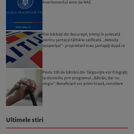
Avertismentul emis de MAE
Trei bărbați din București, trimiși în judecată
pentru șantaj și tâlhărie calificată. „Metoda
acoperișul”- proprietarii erau șantajați după ce
locuinț...
Peste 100 de bătrâni din Târgoviște vor fi îngrijiți
la domiciliu prin programul „Bătrân, dar nu
singur”. Beneficiarii vor primi hrană, consiliere
psi...
Ultimele stiri