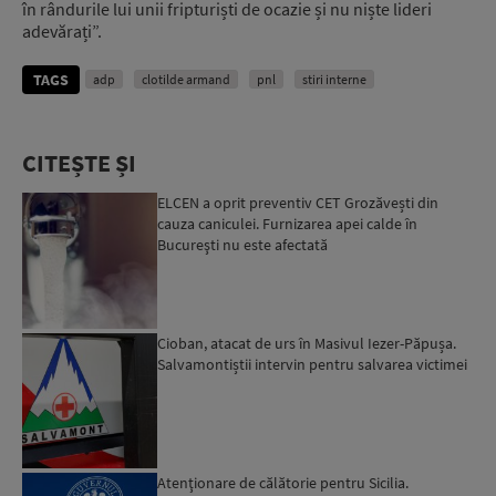
în rândurile lui unii fripturiști de ocazie și nu niște lideri
adevărați”.
TAGS
adp
clotilde armand
pnl
stiri interne
CITEȘTE ȘI
ELCEN a oprit preventiv CET Grozăvești din
cauza caniculei. Furnizarea apei calde în
Bucureşti nu este afectată
Cioban, atacat de urs în Masivul Iezer-Păpușa.
Salvamontiștii intervin pentru salvarea victimei
Atenţionare de călătorie pentru Sicilia.