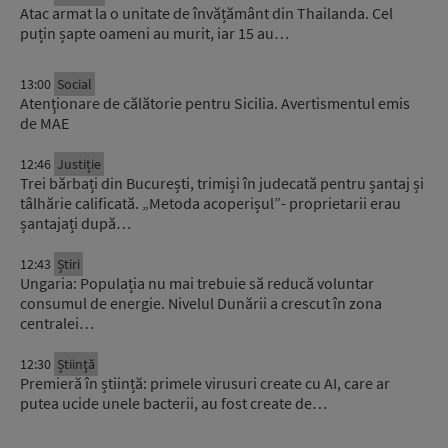
Atac armat la o unitate de învățământ din Thailanda. Cel
puțin șapte oameni au murit, iar 15 au…
13:00
Social
Atenţionare de călătorie pentru Sicilia. Avertismentul emis
de MAE
12:46
Justiție
Trei bărbați din București, trimiși în judecată pentru șantaj și
tâlhărie calificată. „Metoda acoperișul”- proprietarii erau
șantajați după…
12:43
Știri
Ungaria: Populația nu mai trebuie să reducă voluntar
consumul de energie. Nivelul Dunării a crescut în zona
centralei…
12:30
Știinţă
Premieră în știință: primele virusuri create cu AI, care ar
putea ucide unele bacterii, au fost create de…