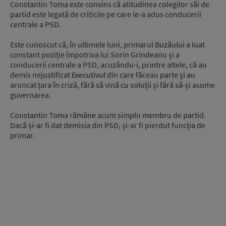
Constantin Toma este convins că atitudinea colegilor săi de
partid este legată de criticile pe care le-a adus conducerii
centrale a PSD.
Este cunoscut că, în ultimele luni, primarul Buzăului a luat
constant poziție împotriva lui Sorin Grindeanu și a
conducerii centrale a PSD, acuzându-i, printre altele, că au
demis nejustificat Executivul din care făceau parte și au
aruncat țara în criză, fără să vină cu soluții și fără să-și asume
guvernarea.
Constantin Toma rămâne acum simplu membru de partid.
Dacă și-ar fi dat demisia din PSD, și-ar fi pierdut funcția de
primar.