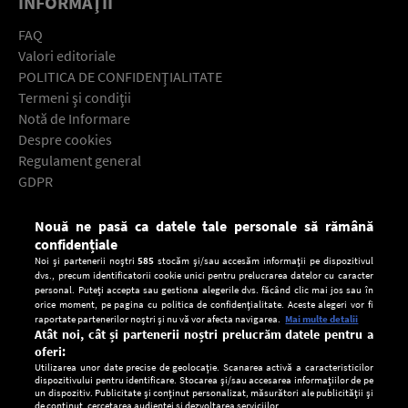
INFORMAŢII
FAQ
Valori editoriale
POLITICA DE CONFIDENŢIALITATE
Termeni şi condiţii
Notă de Informare
Despre cookies
Regulament general
GDPR
Contact
Nouă ne pasă ca datele tale personale să rămână
Descarcă gratuit aplicaţia Europa FM pentru smartphone:
confidențiale
Noi și partenerii noștri
585
stocăm și/sau accesăm informații pe dispozitivul
dvs., precum identificatorii cookie unici pentru prelucrarea datelor cu caracter
personal. Puteți accepta sau gestiona alegerile dvs. făcând clic mai jos sau în
orice moment, pe pagina cu politica de confidențialitate. Aceste alegeri vor fi
raportate partenerilor noștri și nu vă vor afecta navigarea.
Mai multe detalii
Atât noi, cât și partenerii noștri prelucrăm datele pentru a
oferi:
Utilizarea unor date precise de geolocație. Scanarea activă a caracteristicilor
dispozitivului pentru identificare. Stocarea și/sau accesarea informațiilor de pe
un dispozitiv. Publicitate și conținut personalizat, măsurători ale publicității și
de conținut, cercetarea audienței și dezvoltarea serviciilor.