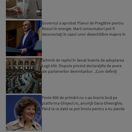
probe prelevate au...
Guvernul a aprobat Planul de Pregătire pentru
Riscuri în energie. Marii consumatori pot fi
deconectați în cazul unor dezechilibre majore în
sistemul e...
Schimb de replici în Senat înainte de adoptarea
Legii ANI. Dispute privind declarațiile de avere
ale partenerilor demnitarilor: „Cum definiți
amantele...
Peste 900 de primării nu s-au înscris încă pe
platforma Ghișeul.ro, anunță Oana Gheorghiu.
Până la ce dată se pot înrola pentru a nu pierde
fondurile ...