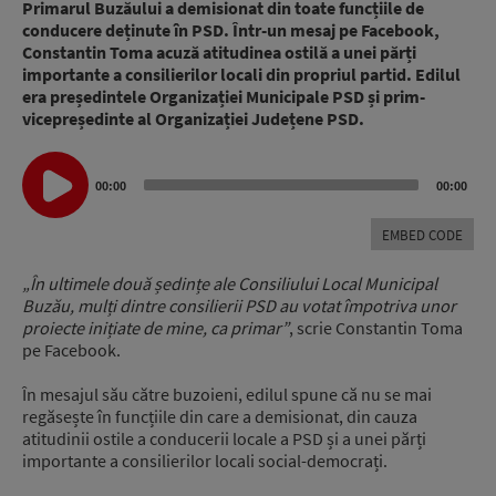
Primarul Buzăului a demisionat din toate funcțiile de
conducere deținute în PSD. Într-un mesaj pe Facebook,
Constantin Toma acuză atitudinea ostilă a unei părți
importante a consilierilor locali din propriul partid. Edilul
era președintele Organizației Municipale PSD și prim-
vicepreședinte al Organizației Județene PSD.
Audio
00:00
00:00
Player
EMBED CODE
„În ultimele două ședințe ale Consiliului Local Municipal
Buzău, mulți dintre consilierii PSD au votat împotriva unor
proiecte inițiate de mine, ca primar”
, scrie Constantin Toma
pe Facebook.
În mesajul său către buzoieni, edilul spune că nu se mai
regăsește în funcțiile din care a demisionat, din cauza
atitudinii ostile a conducerii locale a PSD și a unei părți
importante a consilierilor locali social-democrați.