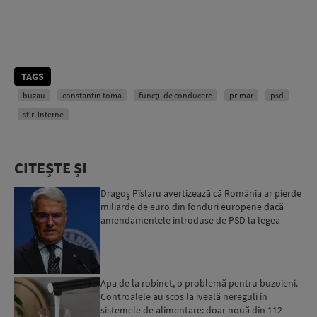
TAGS
buzau
constantin toma
funcții de conducere
primar
psd
stiri interne
CITEȘTE ȘI
Dragoș Pîslaru avertizează că România ar pierde
miliarde de euro din fonduri europene dacă
amendamentele introduse de PSD la legea
decarbonizării ar f...
Apa de la robinet, o problemă pentru buzoieni.
Controalele au scos la iveală nereguli în
sistemele de alimentare: doar nouă din 112