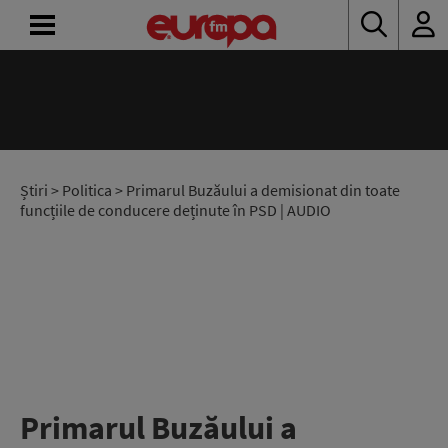
ACASĂ
ȘTIRI
RADIO
Știri
>
Politica
> Primarul Buzăului a demisionat din toate
funcțiile de conducere deținute în PSD | AUDIO
CONCURSURI
PODCAST
ASCULTĂ
LIVE
Primarul Buzăului a