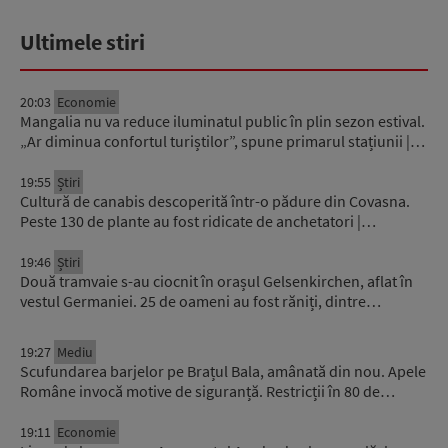
Ultimele stiri
20:03
Economie
Mangalia nu va reduce iluminatul public în plin sezon estival.
„Ar diminua confortul turiștilor”, spune primarul stațiunii |…
19:55
Știri
Cultură de canabis descoperită într-o pădure din Covasna.
Peste 130 de plante au fost ridicate de anchetatori |…
19:46
Știri
Două tramvaie s-au ciocnit în orașul Gelsenkirchen, aflat în
vestul Germaniei. 25 de oameni au fost răniți, dintre…
19:27
Mediu
Scufundarea barjelor pe Brațul Bala, amânată din nou. Apele
Române invocă motive de siguranță. Restricții în 80 de…
19:11
Economie