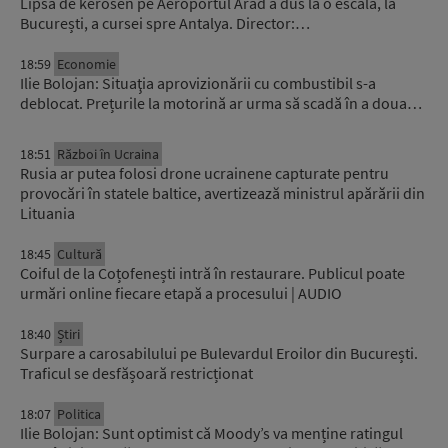
Lipsa de kerosen pe Aeroportul Arad a dus la o escală, la
București, a cursei spre Antalya. Director:…
18:59
Economie
Ilie Bolojan: Situaţia aprovizionării cu combustibil s-a
deblocat. Prețurile la motorină ar urma să scadă în a doua…
18:51
Război în Ucraina
Rusia ar putea folosi drone ucrainene capturate pentru
provocări în statele baltice, avertizează ministrul apărării din
Lituania
18:45
Cultură
Coiful de la Coțofenești intră în restaurare. Publicul poate
urmări online fiecare etapă a procesului | AUDIO
18:40
Știri
Surpare a carosabilului pe Bulevardul Eroilor din București.
Traficul se desfășoară restricționat
18:07
Politica
Ilie Bolojan: Sunt optimist că Moody’s va menține ratingul