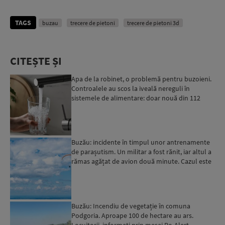
TAGS
buzau
trecere de pietoni
trecere de pietoni 3d
CITEȘTE ȘI
Apa de la robinet, o problemă pentru buzoieni.
Controalele au scos la iveală nereguli în
sistemele de alimentare: doar nouă din 112
probe prelevate au...
Buzău: incidente în timpul unor antrenamente
de parașutism. Un militar a fost rănit, iar altul a
rămas agățat de avion două minute. Cazul este
cerceta...
Buzău: Incendiu de vegetație în comuna
Podgoria. Aproape 100 de hectare au ars.
Locuitorii, informați prin mesaj Ro-Alert