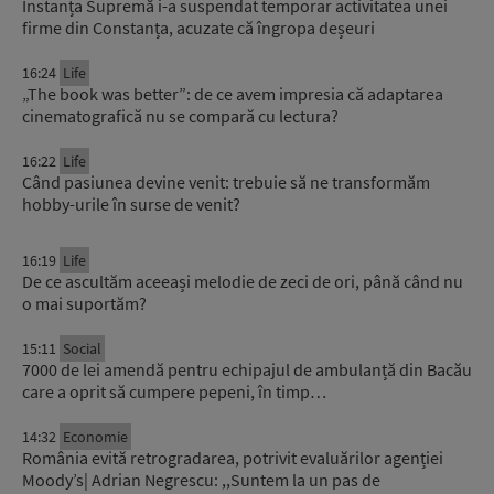
Instanța Supremă i-a suspendat temporar activitatea unei
firme din Constanța, acuzate că îngropa deșeuri
16:24
Life
„The book was better”: de ce avem impresia că adaptarea
cinematografică nu se compară cu lectura?
16:22
Life
Când pasiunea devine venit: trebuie să ne transformăm
hobby-urile în surse de venit?
16:19
Life
De ce ascultăm aceeași melodie de zeci de ori, până când nu
o mai suportăm?
15:11
Social
7000 de lei amendă pentru echipajul de ambulanță din Bacău
care a oprit să cumpere pepeni, în timp…
14:32
Economie
România evită retrogradarea, potrivit evaluărilor agenției
Moody’s| Adrian Negrescu: ,,Suntem la un pas de