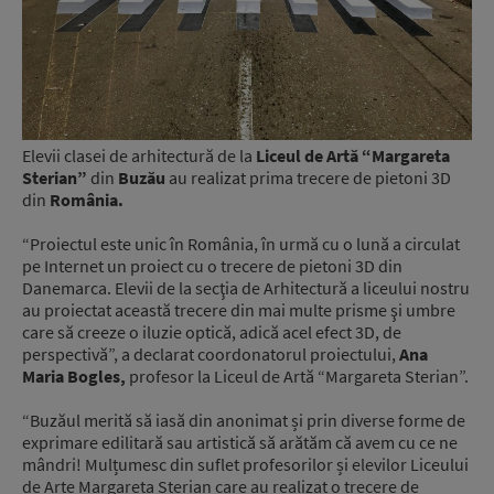
Elevii clasei de arhitectură de la
Liceul de Artă “Margareta
Sterian”
din
Buzău
au realizat prima trecere de pietoni 3D
din
România.
“Proiectul este unic în România, în urmă cu o lună a circulat
pe Internet un proiect cu o trecere de pietoni 3D din
Danemarca. Elevii de la secţia de Arhitectură a liceului nostru
au proiectat această trecere din mai multe prisme şi umbre
care să creeze o iluzie optică, adică acel efect 3D, de
perspectivă”, a declarat coordonatorul proiectului,
Ana
Maria Bogles,
profesor la Liceul de Artă “Margareta Sterian”.
“Buzăul merită să iasă din anonimat și prin diverse forme de
exprimare edilitară sau artistică să arătăm că avem cu ce ne
mândri! Mulțumesc din suflet profesorilor și elevilor Liceului
de Arte Margareta Sterian care au realizat o trecere de