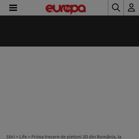
ACASĂ
ȘTIRI
RADIO
CONCURSURI
PODCAST
ASCULTĂ
LIVE
Știri
>
Life
> Prima trecere de pietoni 3D din România, la