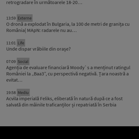
retrogradare în următoarele 18-20…
13:59
Externe
O dronă a explodat în Bulgaria, la 100 de metri de granița cu
România| MApN: radarele nu au…
11:01
Life
Unde dispar vrăbiile din orașe?
07:09
Social
Agenția de evaluare financiară Moody`s a menținut ratingul
României la „Baa3”, cu perspectivă negativă. Țara noastră a
evitat…
19:58
Mediu
Acvila imperială Feliks, eliberată în natură după ce a fost
salvată din mâinile traficanților și repatriată în Serbia