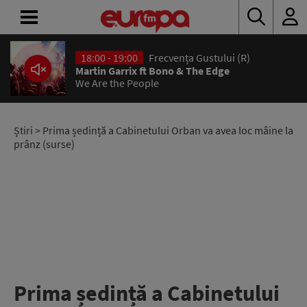
18:00 - 19:00
Frecvența Gustului (R)
ACASĂ
Martin Garrix ft Bono & The Edge
We Are the People
ȘTIRI
RADIO
Știri
> Prima ședință a Cabinetului Orban va avea loc mâine la
prânz (surse)
CONCURSURI
PODCAST
ASCULTĂ
LIVE
Prima ședință a Cabinetului