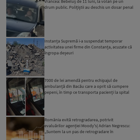
Vrancea: Bebeluș de 11 luni, la volan pe un
drum public. Polițiștii au deschis un dosar penal
Instanța Supremă i-a suspendat temporar
activitatea unei firme din Constanța, acuzate că
îngropa deșeuri
7000 de lei amendă pentru echipajul de
ambulanță din Bacău care a oprit să cumpere
pepeni, în timp ce transporta pacienți la spital
România evită retrogradarea, potrivit
evaluărilor agenției Moody's| Adrian Negrescu:
,,Suntem la un pas de retrogradare în
următoarele 18-20 de luni, ...