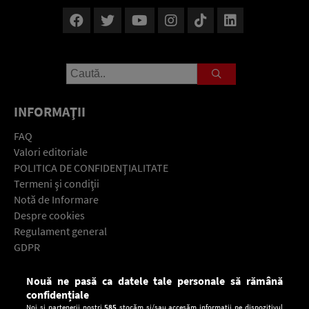
INFORMAŢII
FAQ
Valori editoriale
POLITICA DE CONFIDENŢIALITATE
Termeni şi condiţii
Notă de Informare
Despre cookies
Regulament general
GDPR
Contact
Nouă ne pasă ca datele tale personale să rămână
Descarcă gratuit aplicaţia Europa FM pentru smartphone:
confidențiale
Noi și partenerii noștri
585
stocăm și/sau accesăm informații pe dispozitivul