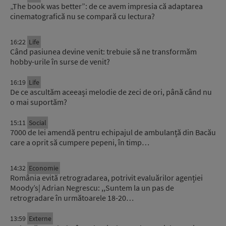
„The book was better”: de ce avem impresia că adaptarea
cinematografică nu se compară cu lectura?
16:22
Life
Când pasiunea devine venit: trebuie să ne transformăm
hobby-urile în surse de venit?
16:19
Life
De ce ascultăm aceeași melodie de zeci de ori, până când nu
o mai suportăm?
15:11
Social
7000 de lei amendă pentru echipajul de ambulanță din Bacău
care a oprit să cumpere pepeni, în timp…
14:32
Economie
România evită retrogradarea, potrivit evaluărilor agenției
Moody’s| Adrian Negrescu: ,,Suntem la un pas de
retrogradare în următoarele 18-20…
13:59
Externe