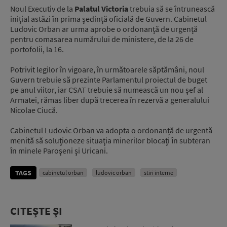
Noul Executiv de la
Palatul Victoria
trebuia să se întrunească
inițial astăzi în prima ședință oficială de Guvern. Cabinetul
Ludovic Orban ar urma aprobe o ordonanță de urgență
pentru comasarea numărului de ministere, de la 26 de
portofolii, la 16.
Potrivit legilor în vigoare, în următoarele săptămâni, noul
Guvern trebuie să prezinte Parlamentul proiectul de buget
pe anul viitor, iar CSAT trebuie să numească un nou şef al
Armatei, rămas liber după trecerea în rezervă a generalului
Nicolae Ciucă.
Cabinetul Ludovic Orban va adopta o ordonanță de urgentă
menită să soluţioneze situaţia minerilor blocaţi ȋn subteran
ȋn minele Paroşeni şi Uricani.
TAGS
cabinetul orban
ludovic orban
stiri interne
CITEȘTE ȘI