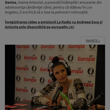
Denisa
, mama Antoniei, a povestit întâmplări amuzante din
adolescenţa cântăreţei când, pentru că stăteau în Los
Angeles, îi era frică să o lase la petreceri neînsoţită.
Înregistrarea video a emisiunii La Radio cu Andreea Esca şi
Antonia este disponibilă pe europafm.ro!
ÎNAINTE »