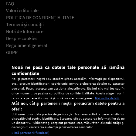
FAQ
Valori editoriale
POLITICA DE CONFIDENŢIALITATE
Termeni şi condiţii
Notă de Informare
Despre cookies
Regulament general
GDPR
Contact
Nouă ne pasă ca datele tale personale să rămână
Descarcă gratuit aplicaţia Europa FM pentru smartphone:
confidențiale
Noi și partenerii noștri
585
stocăm și/sau accesăm informații pe dispozitivul
dvs., precum identificatorii cookie unici pentru prelucrarea datelor cu caracter
personal. Puteți accepta sau gestiona alegerile dvs. făcând clic mai jos sau în
orice moment, pe pagina cu politica de confidențialitate. Aceste alegeri vor fi
raportate partenerilor noștri și nu vă vor afecta navigarea.
Mai multe detalii
Atât noi, cât și partenerii noștri prelucrăm datele pentru a
oferi:
Utilizarea unor date precise de geolocație. Scanarea activă a caracteristicilor
dispozitivului pentru identificare. Stocarea și/sau accesarea informațiilor de pe
un dispozitiv. Publicitate și conținut personalizat, măsurători ale publicității și
de conținut, cercetarea audienței și dezvoltarea serviciilor.
Setări:
Listă parteneri (furnizori)