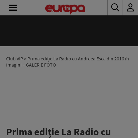
14:00 - 18:00
ACASĂ
Drum cu prioritate
Denis Ciulinaru și Diana Enac
ȘTIRI
RADIO
Club VIP
> Prima ediţie La Radio cu Andreea Esca din 2016 în
imagini – GALERIE FOTO
CONCURSURI
PODCAST
ASCULTĂ
LIVE
Prima ediţie La Radio cu