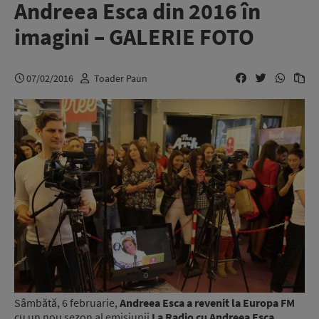
Andreea Esca din 2016 în
imagini – GALERIE FOTO
07/02/2016
Toader Paun
Sâmbătă, 6 februarie,
Andreea Esca a revenit la Europa FM
cu un nou sezon al emisiunii
La Radio cu Andreea Esca
.