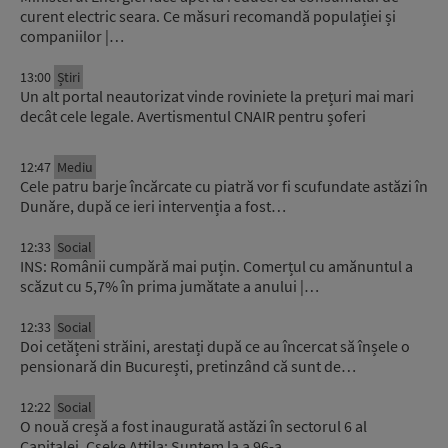
curent electric seara. Ce măsuri recomandă populației și
companiilor |…
13:00
Știri
Un alt portal neautorizat vinde roviniete la prețuri mai mari
decât cele legale. Avertismentul CNAIR pentru șoferi
12:47
Mediu
Cele patru barje încărcate cu piatră vor fi scufundate astăzi în
Dunăre, după ce ieri intervenția a fost…
12:33
Social
INS: Românii cumpără mai puțin. Comerțul cu amănuntul a
scăzut cu 5,7% în prima jumătate a anului |…
12:33
Social
Doi cetățeni străini, arestați după ce au încercat să înșele o
pensionară din București, pretinzând că sunt de…
12:22
Social
O nouă creșă a fost inaugurată astăzi în sectorul 6 al
Capitalei. Cseke Attila: Suntem la a 96-a…