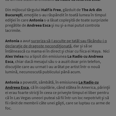
Din mijlocul târgului
Half is Free
, găzduit de
The Ark din
Bucureşti
, emoţiile s-au răspândit în toată lumea în timpul
ediţiei în care
Antonia
s-a lăsat copleşită de toate surprizele
pregătite de
Andreea Esca
şi nu şi-a mai putut controla
lacrimile.
Antonia
a avut
surpriza să-l asculte pe tatăl sau făcându-i o
declaraţie de dragoste necondiţionată
, dar şi să se
întâlnească cu mama ei în direct şi chiar cu fiica ei Maya. Nici
Alex Velea
nu a lipsit din emisiunea
La Radio cu Andreea
Esca
, chiar dacă mesajul său s-a auzit doar prin telefon,
discuţiile care au urmat l-au arătat pe artist într-o nouă
lumină, necunoscută publicului până acum.
Antonia
a povestit, sâmbătă, în emisiunea
La Radio cu
Andreea Esca
, că în copilărie, când stătea în America, părinţii
ei erau foarte stricţi în ceea ce priveşte timpul ei liber pentru
că în Las Vegas uneori puteai să fii într-un loc nepotrivit şi să
fii rănit de membrii câte unei găşti, care se luptau cu arme de
foc.