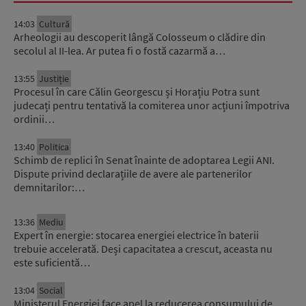
14:03
Cultură
Arheologii au descoperit lângă Colosseum o clădire din
secolul al II-lea. Ar putea fi o fostă cazarmă a…
13:55
Justiție
Procesul în care Călin Georgescu și Horațiu Potra sunt
judecați pentru tentativă la comiterea unor acțiuni împotriva
ordinii…
13:40
Politica
Schimb de replici în Senat înainte de adoptarea Legii ANI.
Dispute privind declarațiile de avere ale partenerilor
demnitarilor:…
13:36
Mediu
Expert în energie: stocarea energiei electrice în baterii
trebuie accelerată. Deși capacitatea a crescut, aceasta nu
este suficientă…
13:04
Social
Ministerul Energiei face apel la reducerea consumului de