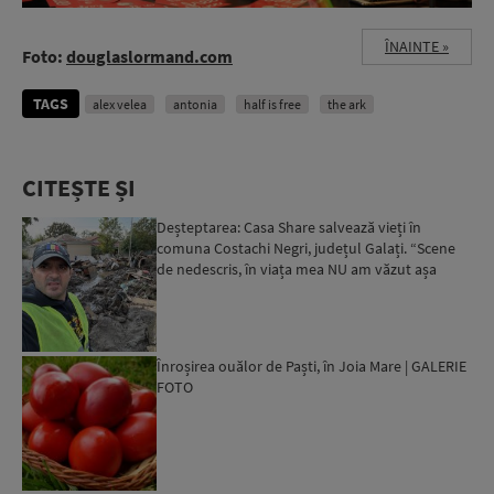
ÎNAINTE »
Foto:
douglaslormand.com
TAGS
alex velea
antonia
half is free
the ark
CITEȘTE ȘI
Deșteptarea: Casa Share salvează vieți în
comuna Costachi Negri, județul Galați. “Scene
de nedescris, în viața mea NU am văzut așa
ceva!"| GALERIE FOT...
Înroșirea ouălor de Paști, în Joia Mare | GALERIE
FOTO