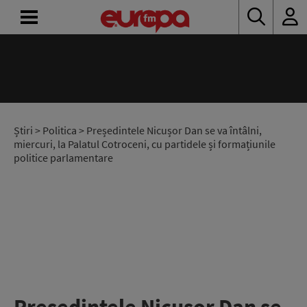
ACASĂ
ȘTIRI
RADIO
Știri
>
Politica
> Președintele Nicușor Dan se va întâlni,
miercuri, la Palatul Cotroceni, cu partidele și formațiunile
politice parlamentare
CONCURSURI
PODCAST
ASCULTĂ
LIVE