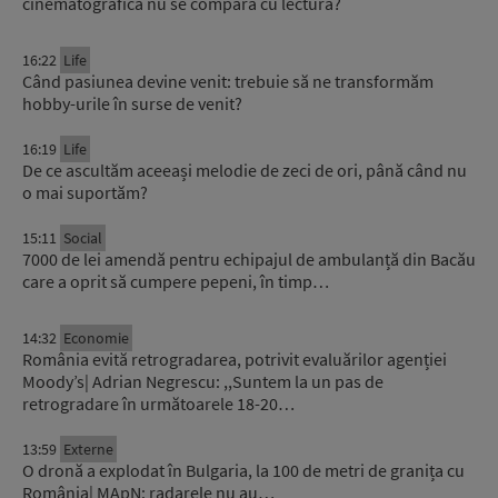
cinematografică nu se compară cu lectura?
16:22
Life
Când pasiunea devine venit: trebuie să ne transformăm
hobby-urile în surse de venit?
16:19
Life
De ce ascultăm aceeași melodie de zeci de ori, până când nu
o mai suportăm?
15:11
Social
7000 de lei amendă pentru echipajul de ambulanță din Bacău
care a oprit să cumpere pepeni, în timp…
14:32
Economie
România evită retrogradarea, potrivit evaluărilor agenției
Moody’s| Adrian Negrescu: ,,Suntem la un pas de
retrogradare în următoarele 18-20…
13:59
Externe
O dronă a explodat în Bulgaria, la 100 de metri de granița cu
România| MApN: radarele nu au…