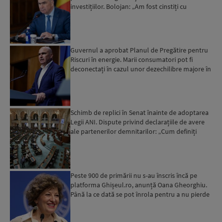
investițiilor. Bolojan: „Am fost cinstiți cu
românii. Am muncit din greu”...
Guvernul a aprobat Planul de Pregătire pentru
Riscuri în energie. Marii consumatori pot fi
deconectați în cazul unor dezechilibre majore în
sistemul e...
Schimb de replici în Senat înainte de adoptarea
Legii ANI. Dispute privind declarațiile de avere
ale partenerilor demnitarilor: „Cum definiți
amantele...
Peste 900 de primării nu s-au înscris încă pe
platforma Ghișeul.ro, anunță Oana Gheorghiu.
Până la ce dată se pot înrola pentru a nu pierde
fondurile ...