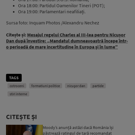
Ora 18:00: Partidul Oamenilor Tineri (POT);
Ora 19:00: Parlamentari neafiliați.
Sursa foto: Inquam Photos /Alexandru Nechez
Citește și:
Mesajul regelui Charles al III-lea pentru Nicușor
Dan după învestire: „Mandatul dumneavoastră începe într-
o perioadă de mare incertitudine în Europa şi în lume”
TAGS
cotroceni
formatiuni politice
nicușor dan
partide
stiri interne
CITEȘTE ȘI
Moody’s anunță astăzi dacă România își
păstrează ratingul de țară recomandat