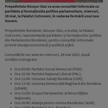
Președintele Nicușor Dan va avea consultări informale cu
partidele și formațiunile politice parlamentare, miercuri,
28 mai, la Palatul Cotroceni, în vederea formării unui nou
Guvern.
Președintele României, Nicușor Dan, a invitat, la Palatul
Cotroceni, reprezentanții partidelor și formațiunilor politice
din Parlamentul României, pentru consultări informale
privind situația economică și politică a țării.
Consultările vor avea loc miercuri, 28 mai 2025, după
următorul program:
Ora 09:00: Partidul Social Democrat (PSD);
Ora 10:30: Partidul Național Liberal (PNL);
Ora 12:00: Uniunea Salvați România (USR);
Ora 13:30: Uniunea Democrată Maghiară din România
(UDMR);
Ora 15:00: Grupul Parlamentar al Minorităților
Naționale;
Ora 16:00: Alianța pentru Unirea Românilor (AUR);
Ora 17:00: Partidul S.O.S. România;