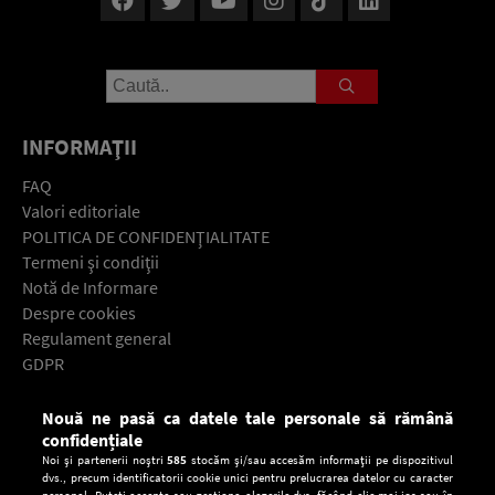
INFORMAŢII
FAQ
Valori editoriale
POLITICA DE CONFIDENŢIALITATE
Termeni şi condiţii
Notă de Informare
Despre cookies
Regulament general
GDPR
Contact
Nouă ne pasă ca datele tale personale să rămână
Descarcă gratuit aplicaţia Europa FM pentru smartphone:
confidențiale
Noi și partenerii noștri
585
stocăm și/sau accesăm informații pe dispozitivul
dvs., precum identificatorii cookie unici pentru prelucrarea datelor cu caracter
personal. Puteți accepta sau gestiona alegerile dvs. făcând clic mai jos sau în