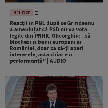
ÎNCHEIAT
.
Reacții în PNL după ce Grindeanu
a amenințat că PSD nu va vota
legile din PNRR. Gheorghiu: „să
blochezi și banii europeni ai
României, doar ca să-ți aperi
interesele, asta chiar e o
performanță” | AUDIO