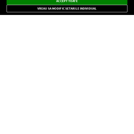
Instalează
Radio live, podcasturi, știri și alerte
ACCEPT TOATE
Mode
importante.
VREAU SA MODIFIC SETARILE INDIVIDUAL
CONFIDENŢIALITATE
Copyright © Europa FM. Toate drepturile rezervate. 2026
SOCIAL
INFORMAŢII