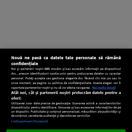
Nouă ne pasă ca datele tale personale să rămână
confidențiale
Noi și partenerii noștri
585
stocăm și/sau accesăm informații pe dispozitivul
dvs., precum identificatorii cookie unici pentru prelucrarea datelor cu caracter
personal. Puteți accepta sau gestiona alegerile dvs. făcând clic mai jos sau în
orice moment, pe pagina cu politica de confidențialitate. Aceste alegeri vor fi
raportate partenerilor noștri și nu vă vor afecta navigarea.
Mai multe detalii
Atât noi, cât și partenerii noștri prelucrăm datele pentru a
oferi:
Utilizarea unor date precise de geolocație. Scanarea activă a caracteristicilor
dispozitivului pentru identificare. Stocarea și/sau accesarea informațiilor de pe
un dispozitiv. Publicitate și conținut personalizat, măsurători ale publicității și
de conținut, cercetarea audienței și dezvoltarea serviciilor.
Setări:
Listă parteneri (furnizori)
Ascultă Europa FM în aplicație
Dark
×