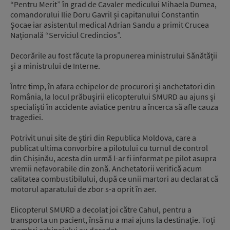
“Pentru Merit” în grad de Cavaler medicului Mihaela Dumea,
comandorului Ilie Doru Gavril și capitanului Constantin
Șocae iar asistentul medical Adrian Sandu a primit Crucea
Națională “Serviciul Credincios”.
Decorările au fost făcute la propunerea ministrului Sănătății
și a ministrului de Interne.
Între timp, în afara echipelor de procurori şi anchetatori din
România, la locul prăbuşirii elicopterului SMURD au ajuns şi
specialişti în accidente aviatice pentru a încerca să afle cauza
tragediei.
Potrivit unui site de știri din Republica Moldova, care a
publicat ultima convorbire a pilotului cu turnul de control
din Chișinău, acesta din urmă l-ar fi informat pe pilot asupra
vremii nefavorabile din zonă. Anchetatorii verifică acum
calitatea combustibilului, după ce unii martori au declarat că
motorul aparatului de zbor s-a oprit în aer.
Elicopterul SMURD a decolat joi către Cahul, pentru a
transporta un pacient, însă nu a mai ajuns la destinație. Toți