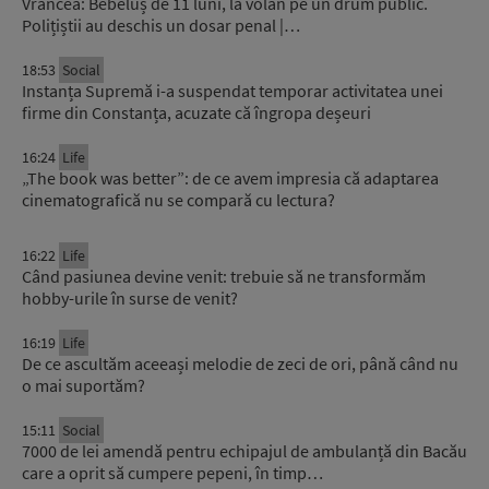
Vrancea: Bebeluș de 11 luni, la volan pe un drum public.
Polițiștii au deschis un dosar penal |…
18:53
Social
Instanța Supremă i-a suspendat temporar activitatea unei
firme din Constanța, acuzate că îngropa deșeuri
16:24
Life
„The book was better”: de ce avem impresia că adaptarea
cinematografică nu se compară cu lectura?
16:22
Life
Când pasiunea devine venit: trebuie să ne transformăm
hobby-urile în surse de venit?
16:19
Life
De ce ascultăm aceeași melodie de zeci de ori, până când nu
o mai suportăm?
15:11
Social
7000 de lei amendă pentru echipajul de ambulanță din Bacău
care a oprit să cumpere pepeni, în timp…