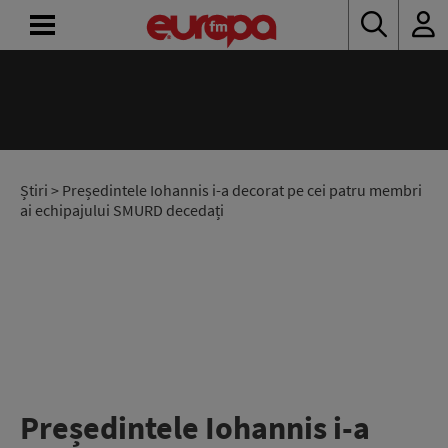
ACASĂ
ȘTIRI
RADIO
Știri
> Președintele Iohannis i-a decorat pe cei patru membri
ai echipajului SMURD decedați
CONCURSURI
PODCAST
ASCULTĂ
LIVE
Președintele Iohannis i-a