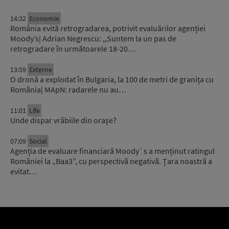
14:32
Economie
România evită retrogradarea, potrivit evaluărilor agenției
Moody’s| Adrian Negrescu: ,,Suntem la un pas de
retrogradare în următoarele 18-20…
13:59
Externe
O dronă a explodat în Bulgaria, la 100 de metri de granița cu
România| MApN: radarele nu au…
11:01
Life
Unde dispar vrăbiile din orașe?
07:09
Social
Agenția de evaluare financiară Moody`s a menținut ratingul
României la „Baa3”, cu perspectivă negativă. Țara noastră a
evitat…