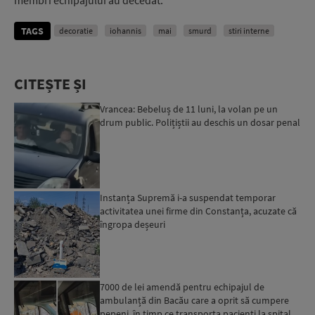
membri echipajului au decedat.
TAGS
decoratie
iohannis
mai
smurd
stiri interne
CITEȘTE ȘI
Vrancea: Bebeluș de 11 luni, la volan pe un
drum public. Polițiștii au deschis un dosar penal
Instanța Supremă i-a suspendat temporar
activitatea unei firme din Constanța, acuzate că
îngropa deșeuri
7000 de lei amendă pentru echipajul de
ambulanță din Bacău care a oprit să cumpere
pepeni, în timp ce transporta pacienți la spital