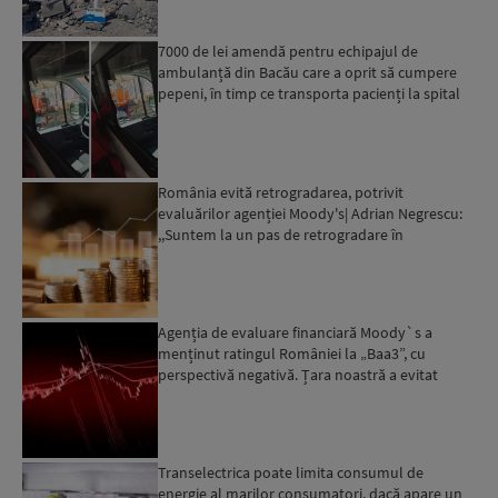
7000 de lei amendă pentru echipajul de
ambulanță din Bacău care a oprit să cumpere
pepeni, în timp ce transporta pacienți la spital
România evită retrogradarea, potrivit
evaluărilor agenției Moody's| Adrian Negrescu:
,,Suntem la un pas de retrogradare în
următoarele 18-20 de luni, ...
Agenția de evaluare financiară Moody`s a
menținut ratingul României la „Baa3”, cu
perspectivă negativă. Țara noastră a evitat
momentan retrogradarea...
Transelectrica poate limita consumul de
energie al marilor consumatori, dacă apare un