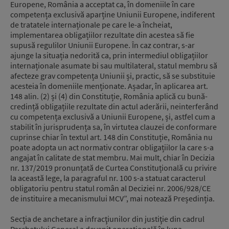
Europene, România a acceptat ca, în domeniile în care
competența exclusivă aparține Uniunii Europene, indiferent
de tratatele internaționale pe care le-a încheiat,
implementarea obligațiilor rezultate din acestea să fie
supusă regulilor Uniunii Europene. În caz contrar, s-ar
ajunge la situația nedorită ca, prin intermediul obligațiilor
internaționale asumate bi sau multilateral, statul membru să
afecteze grav competența Uniunii și, practic, să se substituie
acesteia în domeniile menționate. Așadar, în aplicarea art.
148 alin. (2) și (4) din Constituție, România aplică cu bună-
credință obligațiile rezultate din actul aderării, neinterferând
cu competența exclusivă a Uniunii Europene, și, astfel cum a
stabilit în jurisprudența sa, în virtutea clauzei de conformare
cuprinse chiar în textul art. 148 din Constituție, România nu
poate adopta un act normativ contrar obligațiilor la care s-a
angajat în calitate de stat membru. Mai mult, chiar în Decizia
nr. 137/2019 pronunțată de Curtea Constituțională cu privire
la această lege, la paragraful nr. 100 s-a statuat caracterul
obligatoriu pentru statul român al Deciziei nr. 2006/928/CE
de instituire a mecanismului MCV”, mai notează Președinția.
Secţia de anchetare a infracţiunilor din justiţie din cadrul
Parchetului General a devenit operaţională în luna