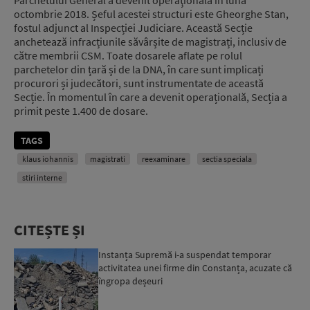
octombrie 2018. Șeful acestei structuri este Gheorghe Stan,
fostul adjunct al Inspecției Judiciare. Această Secție
anchetează infracțiunile săvârșite de magistrați, inclusiv de
către membrii CSM. Toate dosarele aflate pe rolul
parchetelor din țară și de la DNA, în care sunt implicați
procurori și judecători, sunt instrumentate de această
Secție. În momentul în care a devenit operațională, Secția a
primit peste 1.400 de dosare.
TAGS
klaus iohannis
magistrati
reexaminare
sectia speciala
stiri interne
CITEȘTE ȘI
Instanța Supremă i-a suspendat temporar
activitatea unei firme din Constanța, acuzate că
îngropa deșeuri