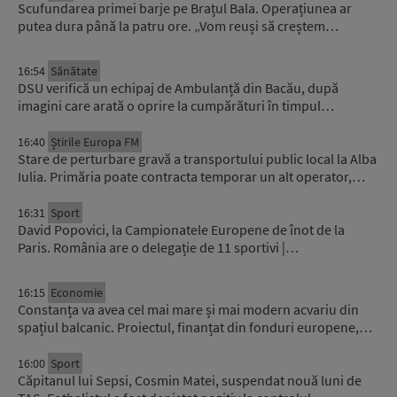
Scufundarea primei barje pe Brațul Bala. Operațiunea ar
putea dura până la patru ore. „Vom reuși să creștem…
16:54
Sănătate
DSU verifică un echipaj de Ambulanță din Bacău, după
imagini care arată o oprire la cumpărături în timpul…
16:40
Știrile Europa FM
Stare de perturbare gravă a transportului public local la Alba
Iulia. Primăria poate contracta temporar un alt operator,…
16:31
Sport
David Popovici, la Campionatele Europene de înot de la
Paris. România are o delegație de 11 sportivi |…
16:15
Economie
Constanța va avea cel mai mare și mai modern acvariu din
spațiul balcanic. Proiectul, finanțat din fonduri europene,…
16:00
Sport
Căpitanul lui Sepsi, Cosmin Matei, suspendat nouă luni de