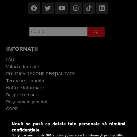
INFORMAŢII
FAQ
Valori editoriale
POLITICA DE CONFIDENŢIALITATE
Termeni şi condiţii
Notă de Informare
Despre cookies
Regulament general
GDPR
Contact
Nouă ne pasă ca datele tale personale să rămână
Descarcă gratuit aplicaţia Europa FM pentru smartphone:
confidențiale
Noi și partenerii noștri
585
stocăm și/sau accesăm informații pe dispozitivul