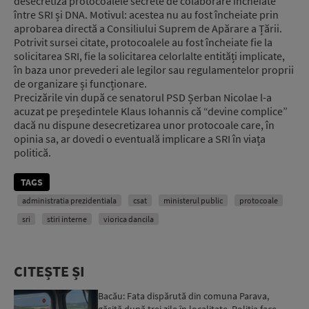
desecretiza protocoalele secrete de colaborare încheiate
între SRI și DNA. Motivul: acestea nu au fost încheiate prin
aprobarea directă a Consiliului Suprem de Apărare a Țării.
Potrivit sursei citate, protocoalele au fost încheiate fie la
solicitarea SRI, fie la solicitarea celorlalte entități implicate,
în baza unor prevederi ale legilor sau regulamentelor proprii
de organizare și funcționare.
Precizările vin după ce senatorul PSD Șerban Nicolae l-a
acuzat pe președintele Klaus Iohannis că “devine complice”
dacă nu dispune desecretizarea unor protocoale care, în
opinia sa, ar dovedi o eventuală implicare a SRI în viața
politică.
TAGS
administratia prezidentiala
csat
ministerul public
protocoale
sri
stiri interne
viorica dancila
CITEȘTE ȘI
Bacău: Fata dispărută din comuna Parava,
găsită după trei zile în localitate. Poliția face