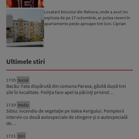
Locatarii blocului din Rahova, unde a avut loc
explozia de pe 17 octombrie, ar putea reveni în
apartamente peste aproape trei luni. Ciprian
Ciucu: Vor...
Ultimele stiri
17:35
Social
Bacău: Fata dispărută din comuna Parava, găsită după trei
zile în localitate. Poliția face apel la părinți privind…
17:19
Mediu
Sibiu: Incendiu de vegetație pe Valea Avrigului. Pompierii
intervin cu două autospeciale de stingere și o autospecială
de…
17:11
Știri