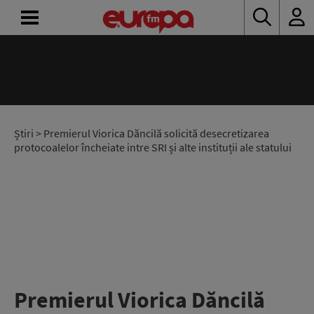
ACASĂ
ȘTIRI
RADIO
Știri
> Premierul Viorica Dăncilă solicită desecretizarea
protocoalelor încheiate intre SRI și alte instituții ale statului
CONCURSURI
PODCAST
ASCULTĂ
LIVE
Premierul Viorica Dăncilă