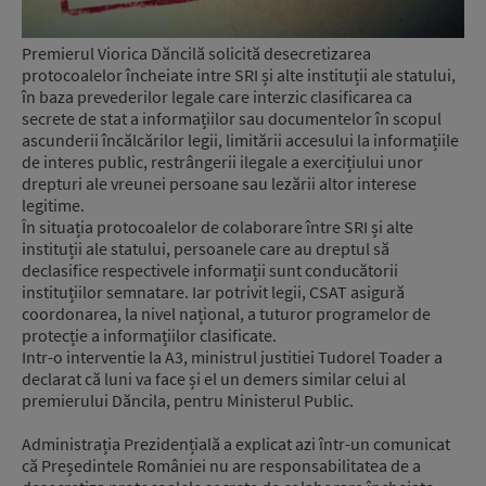
Premierul Viorica Dăncilă solicită desecretizarea
protocoalelor încheiate intre SRI și alte instituții ale statului,
în baza prevederilor legale care interzic clasificarea ca
secrete de stat a informațiilor sau documentelor în scopul
ascunderii încălcărilor legii, limitării accesului la informațiile
de interes public, restrângerii ilegale a exercițiului unor
drepturi ale vreunei persoane sau lezării altor interese
legitime.
În situația protocoalelor de colaborare între SRI și alte
instituții ale statului, persoanele care au dreptul să
declasifice respectivele informații sunt conducătorii
instituțiilor semnatare. Iar potrivit legii, CSAT asigură
coordonarea, la nivel național, a tuturor programelor de
protecție a informațiilor clasificate.
Intr-o interventie la A3, ministrul justitiei Tudorel Toader a
declarat că luni va face și el un demers similar celui al
premierului Dăncila, pentru Ministerul Public.
Administrația Prezidențială a explicat azi într-un comunicat
că Președintele României nu are responsabilitatea de a