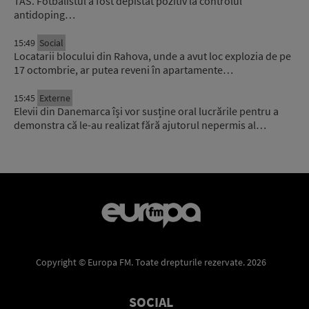
TAS. Fotbalistul a fost depistat pozitiv la controlul
antidoping…
15:49
Social
Locatarii blocului din Rahova, unde a avut loc explozia de pe
17 octombrie, ar putea reveni în apartamente…
15:45
Externe
Elevii din Danemarca își vor susține oral lucrările pentru a
demonstra că le-au realizat fără ajutorul nepermis al…
Copyright © Europa FM. Toate drepturile rezervate. 2026
SOCIAL