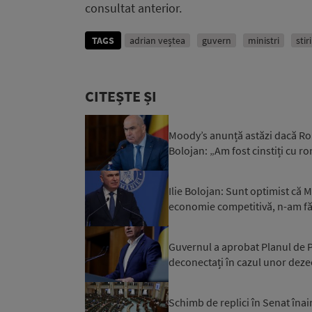
consultat anterior.
TAGS
adrian veștea
guvern
ministri
stir
CITEȘTE ȘI
Moody’s anunță astăzi dacă Rom
Bolojan: „Am fost cinstiți cu r
Ilie Bolojan: Sunt optimist că
economie competitivă, n-am făc
Guvernul a aprobat Planul de Pr
deconectați în cazul unor dezec
Schimb de replici în Senat înai