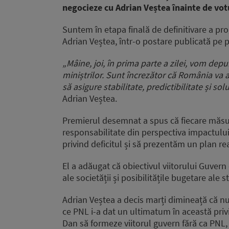
negocieze cu Adrian Veștea înainte de vot
Suntem în etapa finală de definitivare a pr
Adrian Veștea, într-o postare publicată pe
„Mâine, joi, în prima parte a zilei, vom de
miniștrilor. Sunt încrezător că România va 
să asigure stabilitate, predictibilitate și so
Adrian Veștea.
Premierul desemnat a spus că fiecare măsu
responsabilitate din perspectiva impactului
privind deficitul și să prezentăm un plan real
El a adăugat că obiectivul viitorului Guvern
ale societății și posibilitățile bugetare ale st
Adrian Veștea a decis marți dimineață că 
ce PNL i-a dat un ultimatum în această priv
Dan să formeze viitorul guvern fără ca PNL, 