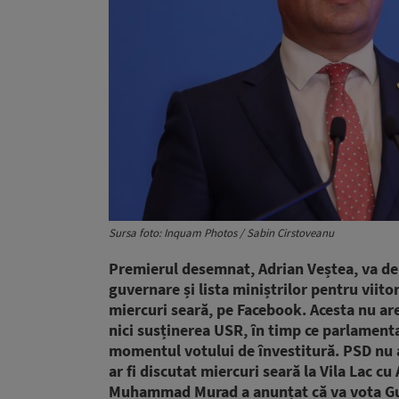
Sursa foto: Inquam Photos / Sabin Cirstoveanu
Premierul desemnat, Adrian Veștea, va de
guvernare și lista miniștrilor pentru vii
miercuri seară, pe Facebook. Acesta nu are
nici susținerea USR, în timp ce parlamenta
momentul votului de învestitură. PSD nu a 
ar fi discutat miercuri seară la Vila Lac 
Muhammad Murad a anunțat că va vota Guve