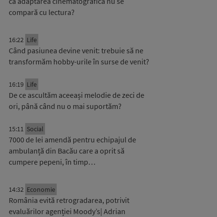
că adaptarea cinematografică nu se
compară cu lectura?
16:22
Life
Când pasiunea devine venit: trebuie să ne
transformăm hobby-urile în surse de venit?
16:19
Life
De ce ascultăm aceeași melodie de zeci de
ori, până când nu o mai suportăm?
15:11
Social
7000 de lei amendă pentru echipajul de
ambulanță din Bacău care a oprit să
cumpere pepeni, în timp…
14:32
Economie
România evită retrogradarea, potrivit
evaluărilor agenției Moody’s| Adrian