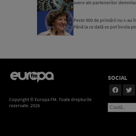
avere ale partenerilor demnitar
Peste 900 de primării nu s-au 
Până la ce dată se pot înrola pe
SOCIAL
Copyright © Europa FM. Toate drepturile
rezervate. 2026