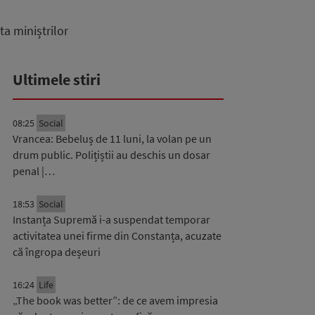
a miniștrilor
Ultimele stiri
08:25
Social
Vrancea: Bebeluș de 11 luni, la volan pe un
drum public. Polițiștii au deschis un dosar
penal |…
18:53
Social
Instanța Supremă i-a suspendat temporar
activitatea unei firme din Constanța, acuzate
că îngropa deșeuri
16:24
Life
„The book was better”: de ce avem impresia