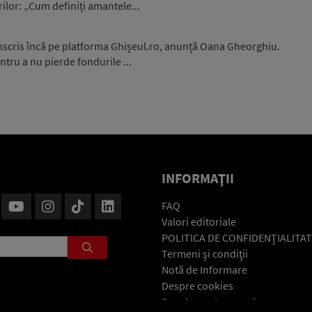
ilor: „Cum definiți amantele...
înscris încă pe platforma Ghișeul.ro, anunță Oana Gheorghiu.
ntru a nu pierde fondurile ...
INFORMAŢII
FAQ
Valori editoriale
POLITICA DE CONFIDENŢIALITAT
Termeni şi condiţii
Notă de Informare
Despre cookies
Regulament general