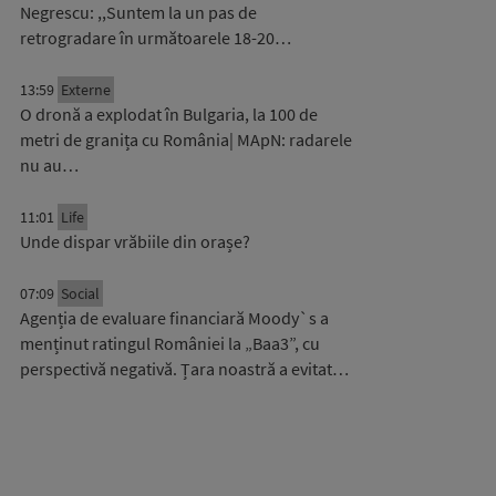
Negrescu: ,,Suntem la un pas de
retrogradare în următoarele 18-20…
13:59
Externe
O dronă a explodat în Bulgaria, la 100 de
metri de granița cu România| MApN: radarele
nu au…
11:01
Life
Unde dispar vrăbiile din orașe?
07:09
Social
Agenția de evaluare financiară Moody`s a
menținut ratingul României la „Baa3”, cu
perspectivă negativă. Țara noastră a evitat…