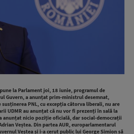
pune la Parlament joi, 18 iunie, programul de
torul Guvern, a anunțat prim-ministrul desemnat,
 susținerea PNL, cu excepția câtorva liberali, nu are
rii UDMR au anunțat că nu vor fi prezenți în sală la
anunțat nicio poziție oficială, dar social-democrații
cu Adrian Veștea. Din partea AUR, europarlamentarul
rnul Veștea și i-a cerut public lui George Simion să