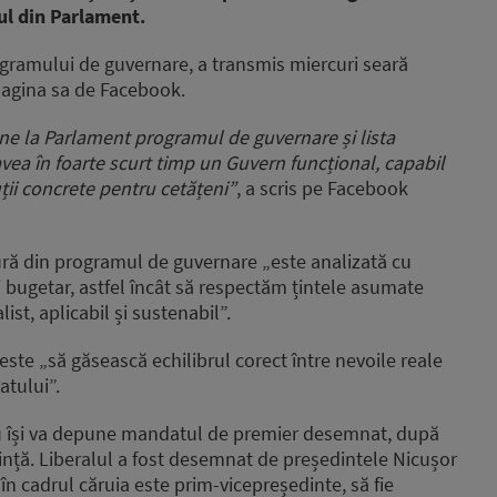
ul din Parlament.
ogramului de guvernare, a transmis miercuri seară
 pagina sa de Facebook.
pune la Parlament programul de guvernare și lista
avea în foarte scurt timp un Guvern funcțional, capabil
luții concrete pentru cetățeni”
, a scris pe Facebook
ră din programul de guvernare „este analizată cu
 bugetar, astfel încât să respectăm țintele asumate
ist, aplicabil și sustenabil”.
 este „să găsească echilibrul corect între nevoile reale
atului”.
nu își va depune mandatul de premier desemnat, după
ință. Liberalul a fost desemnat de președintele Nicușor
în cadrul căruia este prim-vicepreședinte, să fie