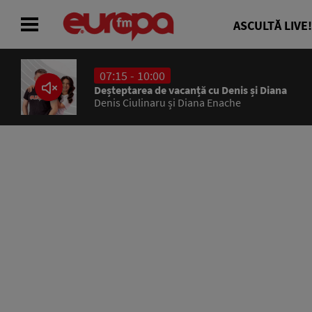
ASCULTĂ LIVE!
07:15 - 10:00
ACASĂ
Deșteptarea de vacanță cu Denis și Diana
Denis Ciulinaru și Diana Enache
ȘTIRI
RADIO
CONCURSURI
PODCAST
ASCULTĂ LIVE