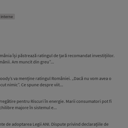
i interne
ânia își păstrează ratingul de țară recomandat investițiilor.
omânii. Am muncit din greu”...
 Moody’s va menține ratingul României. „Dacă nu vom avea o
ut nimic”. Ce spune despre viit...
egătire pentru Riscuri în energie. Marii consumatori pot fi
hilibre majore în sistemul e...
nte de adoptarea Legii ANI. Dispute privind declarațiile de