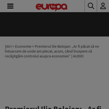
ACASĂ
ȘTIRI
RADIO
Știri
>
Economie
> Premierul Ilie Bolojan: „Ar fi păcat să ne
întoarcem de unde am plecat, acum, când începem să
recâştigăm controlul asupra economiei” | AUDIO
CONCURSURI
PODCAST
ASCULTĂ
LIVE