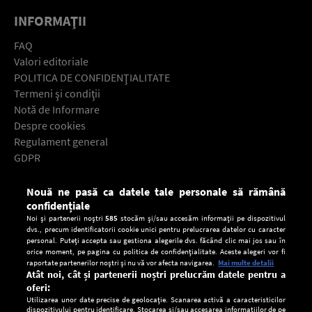
INFORMAŢII
FAQ
Valori editoriale
POLITICA DE CONFIDENŢIALITATE
Termeni şi condiţii
Notă de Informare
Despre cookies
Regulament general
GDPR
Contact
Nouă ne pasă ca datele tale personale să rămână
Descarcă gratuit aplicaţia Europa FM pentru smartphone:
confidențiale
Noi și partenerii noștri
585
stocăm și/sau accesăm informații pe dispozitivul
dvs., precum identificatorii cookie unici pentru prelucrarea datelor cu caracter
personal. Puteți accepta sau gestiona alegerile dvs. făcând clic mai jos sau în
orice moment, pe pagina cu politica de confidențialitate. Aceste alegeri vor fi
raportate partenerilor noștri și nu vă vor afecta navigarea.
Mai multe detalii
Atât noi, cât și partenerii noștri prelucrăm datele pentru a
oferi:
Utilizarea unor date precise de geolocație. Scanarea activă a caracteristicilor
dispozitivului pentru identificare. Stocarea și/sau accesarea informațiilor de pe