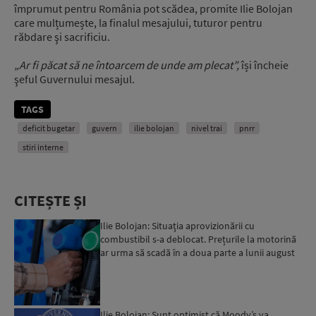
împrumut pentru România pot scădea, promite Ilie Bolojan
care mulțumește, la finalul mesajului, tuturor pentru
răbdare şi sacrificiu.
„Ar fi păcat să ne întoarcem de unde am plecat”,
își încheie
şeful Guvernului mesajul.
TAGS
deficit bugetar
guvern
ilie bolojan
nivel trai
pnrr
stiri interne
CITEȘTE ȘI
Ilie Bolojan: Situaţia aprovizionării cu
combustibil s-a deblocat. Prețurile la motorină
ar urma să scadă în a doua parte a lunii august
Ilie Bolojan: Sunt optimist că Moody’s va