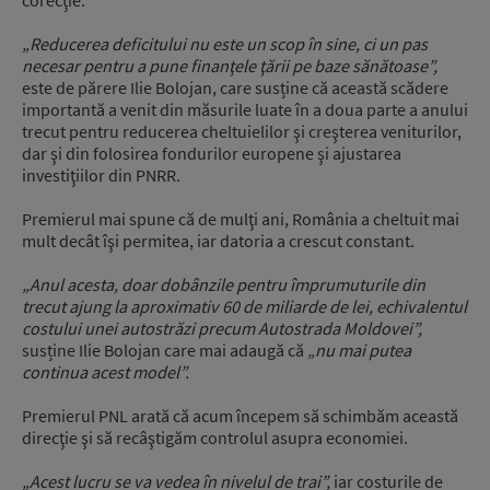
„Reducerea deficitului nu este un scop în sine, ci un pas
necesar pentru a pune finanţele ţării pe baze sănătoase”,
este de părere Ilie Bolojan, care susține că această scădere
importantă a venit din măsurile luate în a doua parte a anului
trecut pentru reducerea cheltuielilor şi creşterea veniturilor,
dar şi din folosirea fondurilor europene şi ajustarea
investiţiilor din PNRR.
Premierul mai spune că de mulţi ani, România a cheltuit mai
mult decât îşi permitea, iar datoria a crescut constant.
„Anul acesta, doar dobânzile pentru împrumuturile din
trecut ajung la aproximativ 60 de miliarde de lei, echivalentul
costului unei autostrăzi precum Autostrada Moldovei”,
susține Ilie Bolojan care mai adaugă că
„nu mai putea
continua acest model”.
Premierul PNL arată că acum începem să schimbăm această
direcţie şi să recâştigăm controlul asupra economiei.
„Acest lucru se va vedea în nivelul de trai”,
iar costurile de