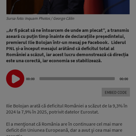
Sursa foto: Inquam Photos / George Călin
„Ar fi păcat să ne întoarcem de unde am plecat”, a transmis
aseară cu puțin timp înainte de declarațiile președintelui,
premierul Ilie Bolojan într-un mesaj pe Facebook. Liderul
PNL și-a început mesajul arătând că deficitul total al
României a scăzut, iar acest lucru demonstrează că direcția
este una corectă, iar economia se stabilizează.
Audio
00:00
00:00
Player
EMBED CODE
Ilie Bolojan arată că deficitul României a scăzut de la 9,3% în
2024 la 7,9% în 2025, potrivit datelor Eurostat.
El a menţionat că România are în continuare cel mai mare
deficit din Uniunea Europeană, dar a avut şi cea mai mare
corecţie.