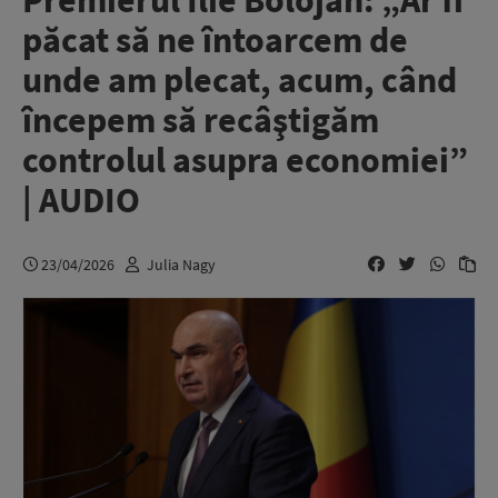
Premierul Ilie Bolojan: „Ar fi
păcat să ne întoarcem de
unde am plecat, acum, când
începem să recâştigăm
controlul asupra economiei”
| AUDIO
23/04/2026
Julia Nagy