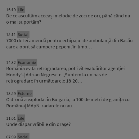
16:19
Life
De ce ascultăm aceeași melodie de zeci de ori, până când nu
o mai suportăm?
15:11
Social
7000 de lei amendă pentru echipajul de ambulanță din Bacău
care a oprit să cumpere pepeni, în timp…
14:32
Economie
România evită retrogradarea, potrivit evaluărilor agenției
Moody’s| Adrian Negrescu: ,,Suntem la un pas de
retrogradare în următoarele 18-20…
13:59
Externe
O dronă a explodat în Bulgaria, la 100 de metri de granița cu
România| MApN: radarele nu au…
11:01
Life
Unde dispar vrăbiile din orașe?
07:09
Social