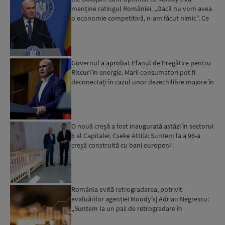
menține ratingul României. „Dacă nu vom avea
o economie competitivă, n-am făcut nimic”. Ce
spune despre viit...
Guvernul a aprobat Planul de Pregătire pentru
Riscuri în energie. Marii consumatori pot fi
deconectați în cazul unor dezechilibre majore în
sistemul e...
O nouă creșă a fost inaugurată astăzi în sectorul
6 al Capitalei. Cseke Attila: Suntem la a 96-a
creșă construită cu bani europeni
România evită retrogradarea, potrivit
evaluărilor agenției Moody's| Adrian Negrescu:
,,Suntem la un pas de retrogradare în
următoarele 18-20 de luni, ...