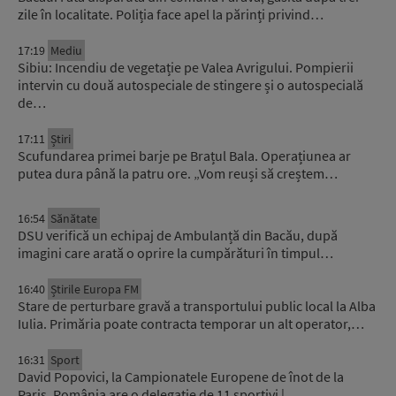
zile în localitate. Poliția face apel la părinți privind…
17:19
Mediu
Sibiu: Incendiu de vegetație pe Valea Avrigului. Pompierii
intervin cu două autospeciale de stingere și o autospecială
de…
17:11
Știri
Scufundarea primei barje pe Brațul Bala. Operațiunea ar
putea dura până la patru ore. „Vom reuși să creștem…
16:54
Sănătate
DSU verifică un echipaj de Ambulanță din Bacău, după
imagini care arată o oprire la cumpărături în timpul…
16:40
Știrile Europa FM
Stare de perturbare gravă a transportului public local la Alba
Iulia. Primăria poate contracta temporar un alt operator,…
16:31
Sport
David Popovici, la Campionatele Europene de înot de la
Paris. România are o delegație de 11 sportivi |…