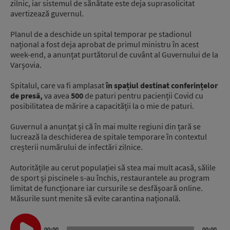
zilnic, iar sistemul de sănătate este deja suprasolicitat
avertizează guvernul.
Planul de a deschide un spital temporar pe stadionul
național a fost deja aprobat de primul ministru în acest
week-end, a anunțat purtătorul de cuvânt al Guvernului de la
Varșovia.
Spitalul, care va fi amplasat
în spațiul destinat conferințelor
de presă,
va avea
500
de paturi pentru pacienții Covid cu
posibilitatea de mărire a capacității la o mie de paturi.
Guvernul a anunțat și că în mai multe regiuni din țară se
lucrează la deschiderea de spitale temporare în contextul
creșterii numărului de infectări zilnice.
Autoritățile au cerut populației să stea mai mult acasă, sălile
de sport și piscinele s-au închis, restaurantele au program
limitat de funcționare iar cursurile se desfășoară online.
Măsurile sunt menite să evite carantina națională.
Audio
Player
00:00
00:00