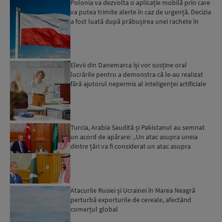
Polonia va dezvolta o aplicație mobilă prin care
va putea trimite alerte în caz de urgență. Decizia
a fost luată după prăbușirea unei rachete în
estul...
Elevii din Danemarca își vor susține oral
lucrările pentru a demonstra că le-au realizat
fără ajutorul nepermis al inteligenței artificiale
Turcia, Arabia Saudită și Pakistanul au semnat
un acord de apărare: „Un atac asupra uneia
dintre țări va fi considerat un atac asupra
tuturor”...
Atacurile Rusiei și Ucrainei în Marea Neagră
perturbă exporturile de cereale, afectând
comerțul global