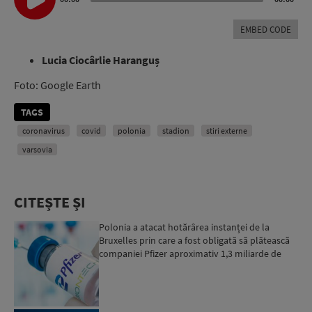
EMBED CODE
Lucia Ciocârlie Haranguș
Foto: Google Earth
TAGS
coronavirus
covid
polonia
stadion
stiri externe
varsovia
CITEȘTE ȘI
Polonia a atacat hotărârea instanței de la
Bruxelles prin care a fost obligată să plătească
companiei Pfizer aproximativ 1,3 miliarde de
euro