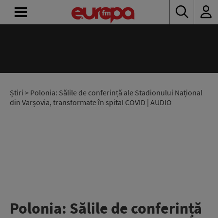
ACASĂ
ȘTIRI
RADIO
Știri
> Polonia: Sălile de conferință ale Stadionului Național
din Varșovia, transformate în spital COVID | AUDIO
CONCURSURI
PODCAST
ASCULTĂ
LIVE
Polonia: Sălile de conferință