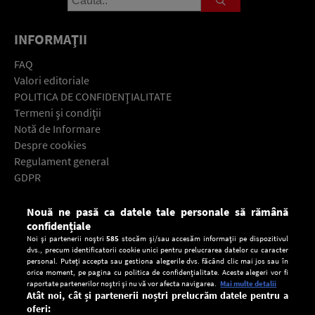
INFORMAŢII
FAQ
Valori editoriale
POLITICA DE CONFIDENŢIALITATE
Termeni şi condiţii
Notă de Informare
Despre cookies
Regulament general
GDPR
Contact
Nouă ne pasă ca datele tale personale să rămână
Descarcă gratuit aplicaţia Europa FM pentru smartphone:
confidențiale
Noi și partenerii noștri
585
stocăm și/sau accesăm informații pe dispozitivul
dvs., precum identificatorii cookie unici pentru prelucrarea datelor cu caracter
personal. Puteți accepta sau gestiona alegerile dvs. făcând clic mai jos sau în
orice moment, pe pagina cu politica de confidențialitate. Aceste alegeri vor fi
raportate partenerilor noștri și nu vă vor afecta navigarea.
Mai multe detalii
Atât noi, cât și partenerii noștri prelucrăm datele pentru a
oferi: