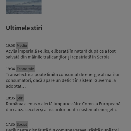
Ultimele stiri
19:58
Mediu
Acvila imperială Feliks, eliberată în natură după ce a fost
salvată din mâinile traficanților și repatriată în Serbia
19:34
Economie
Transelectrica poate limita consumul de energie al marilor
consumatori, dacă apare un deficit în sistem. Guvernul a
adoptat…
18:35
Știri
România a emis o alertă timpurie către Comisia Europeană
din cauza secetei și a riscurilor pentru sistemul energetic
17:35
Social
Bacău: Fata dispărută din comuna Parava, găsită după trei