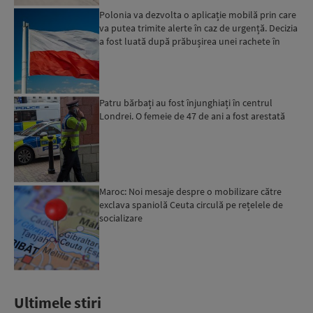
Polonia va dezvolta o aplicație mobilă prin care
va putea trimite alerte în caz de urgență. Decizia
a fost luată după prăbușirea unei rachete în
estul...
Patru bărbați au fost înjunghiați în centrul
Londrei. O femeie de 47 de ani a fost arestată
Maroc: Noi mesaje despre o mobilizare către
exclava spaniolă Ceuta circulă pe rețelele de
socializare
Ultimele stiri