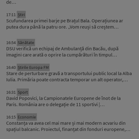
de…
17:11
Știri
Scufundarea primei barje pe Brațul Bala. Operațiunea ar
putea dura până la patru ore. „Vom reuși să creștem…
16:54
Sănătate
DSU verifică un echipaj de Ambulanță din Bacău, după
imagini care arată o oprire la cumpărături în timpul…
16:40
Știrile Europa FM
Stare de perturbare gravă a transportului public local la Alba
Iulia. Primăria poate contracta temporar un alt operator,…
16:31
Sport
David Popovici, la Campionatele Europene de înot de la
Paris. România are o delegație de 11 sportivi |…
16:15
Economie
Constanța va avea cel mai mare și mai modern acvariu din
spațiul balcanic. Proiectul, finanțat din fonduri europene,…