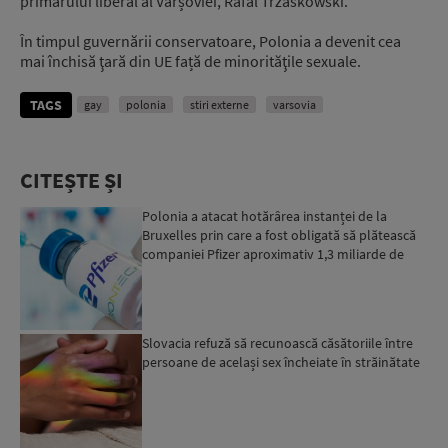
primarului liberal al Varșoviei, Rafal Trzaskowski.
În timpul guvernării conservatoare, Polonia a devenit cea
mai închisă ţară din UE față de minorităţile sexuale.
TAGS
gay
polonia
stiri externe
varsovia
CITEȘTE ȘI
Polonia a atacat hotărârea instanței de la
Bruxelles prin care a fost obligată să plătească
companiei Pfizer aproximativ 1,3 miliarde de
euro
Slovacia refuză să recunoască căsătoriile între
persoane de același sex încheiate în străinătate