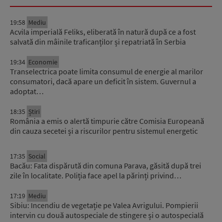
19:58
Mediu
Acvila imperială Feliks, eliberată în natură după ce a fost
salvată din mâinile traficanților și repatriată în Serbia
19:34
Economie
Transelectrica poate limita consumul de energie al marilor
consumatori, dacă apare un deficit în sistem. Guvernul a
adoptat…
18:35
Știri
România a emis o alertă timpurie către Comisia Europeană
din cauza secetei și a riscurilor pentru sistemul energetic
17:35
Social
Bacău: Fata dispărută din comuna Parava, găsită după trei
zile în localitate. Poliția face apel la părinți privind…
17:19
Mediu
Sibiu: Incendiu de vegetație pe Valea Avrigului. Pompierii
intervin cu două autospeciale de stingere și o autospecială