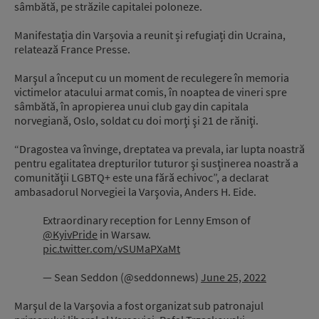
sâmbătă, pe străzile capitalei poloneze.
Manifestația din Varșovia a reunit și refugiați din Ucraina,
relatează France Presse.
Marşul a început cu un moment de reculegere în memoria
victimelor atacului armat comis, în noaptea de vineri spre
sâmbătă, în apropierea unui club gay din capitala
norvegiană, Oslo, soldat cu doi morţi şi 21 de răniţi.
“Dragostea va învinge, dreptatea va prevala, iar lupta noastră
pentru egalitatea drepturilor tuturor şi susţinerea noastră a
comunităţii LGBTQ+ este una fără echivoc”, a declarat
ambasadorul Norvegiei la Varşovia, Anders H. Eide.
Extraordinary reception for Lenny Emson of
@KyivPride
in Warsaw.
pic.twitter.com/vSUMaPXaMt
— Sean Seddon (@seddonnews)
June 25, 2022
Marşul de la Varşovia a fost organizat sub patronajul