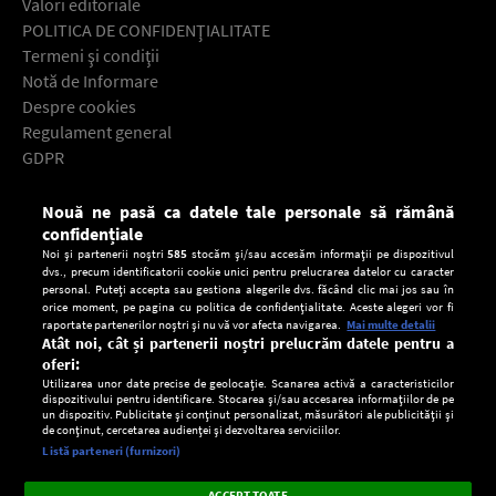
Valori editoriale
POLITICA DE CONFIDENŢIALITATE
Termeni şi condiţii
Notă de Informare
Despre cookies
Regulament general
GDPR
Contact
Nouă ne pasă ca datele tale personale să rămână
Descarcă gratuit aplicaţia Europa FM pentru smartphone:
confidențiale
Noi și partenerii noștri
585
stocăm și/sau accesăm informații pe dispozitivul
dvs., precum identificatorii cookie unici pentru prelucrarea datelor cu caracter
personal. Puteți accepta sau gestiona alegerile dvs. făcând clic mai jos sau în
orice moment, pe pagina cu politica de confidențialitate. Aceste alegeri vor fi
raportate partenerilor noștri și nu vă vor afecta navigarea.
Mai multe detalii
Atât noi, cât și partenerii noștri prelucrăm datele pentru a
oferi:
Utilizarea unor date precise de geolocație. Scanarea activă a caracteristicilor
dispozitivului pentru identificare. Stocarea și/sau accesarea informațiilor de pe
un dispozitiv. Publicitate și conținut personalizat, măsurători ale publicității și
de conținut, cercetarea audienței și dezvoltarea serviciilor.
Setări:
Listă parteneri (furnizori)
Ascultă Europa FM în aplicație
Dark
×
Instalează
Radio live, podcasturi, știri și alerte
ACCEPT TOATE