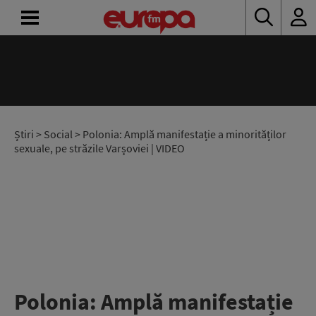
ACASĂ
ȘTIRI
RADIO
Știri
>
Social
> Polonia: Amplă manifestație a minorităților
sexuale, pe străzile Varșoviei | VIDEO
CONCURSURI
PODCAST
ASCULTĂ
LIVE
Polonia: Amplă manifestație