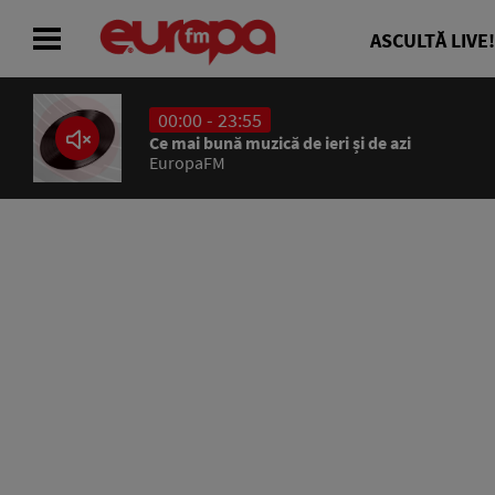
ASCULTĂ LIVE!
00:00 - 23:55
ACASĂ
Ce mai bună muzică de ieri și de azi
EuropaFM
ȘTIRI
RADIO
CONCURSURI
PODCAST
ASCULTĂ LIVE