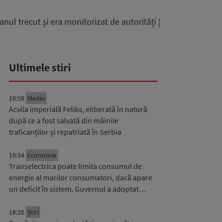
nul trecut și era monitorizat de autorități |
Ultimele stiri
19:58
Mediu
Acvila imperială Feliks, eliberată în natură
după ce a fost salvată din mâinile
traficanților și repatriată în Serbia
19:34
Economie
Transelectrica poate limita consumul de
energie al marilor consumatori, dacă apare
un deficit în sistem. Guvernul a adoptat…
18:35
Știri