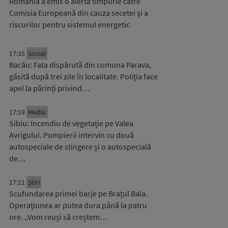
România a emis o alertă timpurie către
Comisia Europeană din cauza secetei și a
riscurilor pentru sistemul energetic
17:35
Social
Bacău: Fata dispărută din comuna Parava,
găsită după trei zile în localitate. Poliția face
apel la părinți privind…
17:19
Mediu
Sibiu: Incendiu de vegetație pe Valea
Avrigului. Pompierii intervin cu două
autospeciale de stingere și o autospecială
de…
17:11
Știri
Scufundarea primei barje pe Brațul Bala.
Operațiunea ar putea dura până la patru
ore. „Vom reuși să creștem…