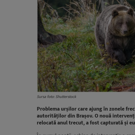
Sursa foto: Shutterstock
Problema urșilor care ajung în zonele frecv
autorităților din Brașov. O nouă intervenț
relocată anul trecut, a fost capturată și e