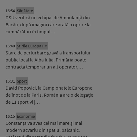
16:54
Sănătate
DSU verifică un echipaj de Ambulanță din
Bacău, după imagini care arată o oprire la
cumpărături în timpul…
16:40
Știrile Europa FM
Stare de perturbare gravă a transportului
public local la Alba Iulia. Primăria poate
contracta temporar un alt operator,…
16:31
Sport
David Popovici, la Campionatele Europene
de înot de la Paris. România are o delegație
de 11 sportivi |…
16:15
Economie
Constanța va avea cel mai mare și mai
modern acvariu din spațiul balcanic.