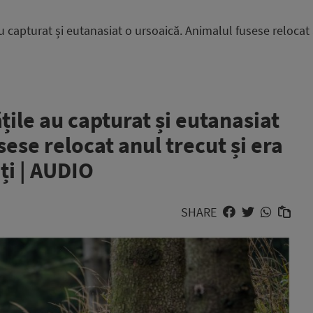
 capturat și eutanasiat o ursoaică. Animalul fusese relocat a
țile au capturat și eutanasiat
ese relocat anul trecut și era
ți | AUDIO
SHARE