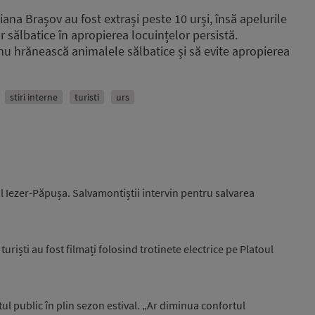
oiana Brașov au fost extrași peste 10 urși, însă apelurile
sălbatice în apropierea locuințelor persistă.
 să nu hrănească animalele sălbatice și să evite apropierea
stiri interne
turisti
urs
l Iezer-Păpușa. Salvamontiștii intervin pentru salvarea
uriști au fost filmați folosind trotinete electrice pe Platoul
l public în plin sezon estival. „Ar diminua confortul