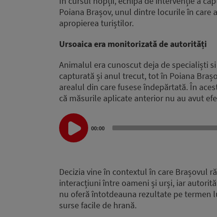
În cursul nopții, echipa de intervenție a ca
Poiana Brașov, unul dintre locurile în care 
apropierea turiștilor.
Ursoaica era monitorizată de autorități
Animalul era cunoscut deja de specialiști si
capturată și anul trecut, tot în Poiana Brașo
arealul din care fusese îndepărtată. În aces
că măsurile aplicate anterior nu au avut efe
Audio
00:00
Player
Decizia vine în contextul în care Brașovul 
interacțiuni între oameni și urși, iar autori
nu oferă întotdeauna rezultate pe termen 
surse facile de hrană.