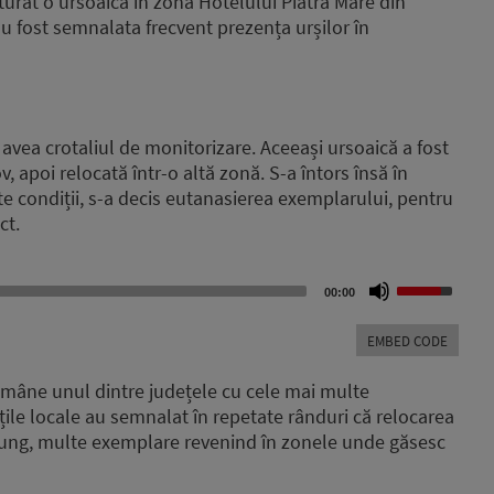
pturat o ursoaică în zona Hotelului Piatra Mare din
au fost semnalata frecvent prezența urșilor în
 avea crotaliul de monitorizare. Aceeași ursoaică a fost
v, apoi relocată într-o altă zonă. S-a întors însă în
te condiții, s-a decis eutanasierea exemplarului, pentru
ct.
Use
00:00
Up/Down
Arrow
EMBED CODE
keys
to
rămâne unul dintre județele cu cele mai multe
increase
tățile locale au semnalat în repetate rânduri că relocarea
or
lung, multe exemplare revenind în zonele unde găsesc
decrease
volume.