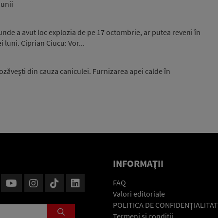
iunii
unde a avut loc explozia de pe 17 octombrie, ar putea reveni în
luni. Ciprian Ciucu: Vor...
zăvești din cauza caniculei. Furnizarea apei calde în
INFORMAŢII
FAQ
Valori editoriale
POLITICA DE CONFIDENŢIALITAT
Termeni şi condiţii