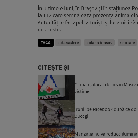
În ultimele luni, în Brașov și în stațiunea P
la 112 care semnalează prezența animalelor 
Autoritățile fac apel la turiști și localnici
de acestea.
TAGS
eutanasiere
poiana brasov
relocare
CITEȘTE ȘI
Cioban, atacat de urs în Masivu
victimei
Ironii pe Facebook după ce doi t
Bucegi
Mangalia nu va reduce iluminatu