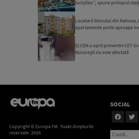
turiștilor”, spune primarul staț
Locatarii blocului din Rahova, 
apartamente peste aproape trei 
ELCEN a oprit preventiv CET Gro
Bucureşti nu este afectată
SOCIAL
Copyright © Europa FM. Toate drepturile
rezervate. 2026