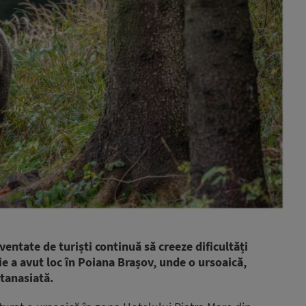
entate de turiști continuă să creeze dificultăți
ie a avut loc în Poiana Brașov, unde o ursoaică,
utanasiată.