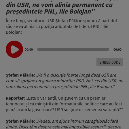
din USR, ne vom alinia permanent cu
președintele PNL, Ilie Bolojan”
Între timp, senatorul USR Ștefan Pălărie spune că partidul
său se va alinia cu poziția adoptată de liderul PNL, Ilie
Bolojan:
Audio
Player
00:00
00:00
EMBED CODE
Ștefan Pălărie:
„Va fi o discuție foarte lungă dacă USR are
cum să sprijine un guvern minoritar PSD. Noi, cei din USR, ne
vom alinia permanent cu președintele PNL, Ilie Bolojan.”
Reporter:
„Este o variantă, un guvern cu un premier
tehnocrat și cu miniștrii din formațiunile politice care au fost
până acum la guvernare? USR susține o asemenea variantă?”
Ștefan Pălărie:
„Vedeți, am ajuns într-un caraghioslâc fără
limite. Discutăm despre cele mai imposibile scenarii, despre