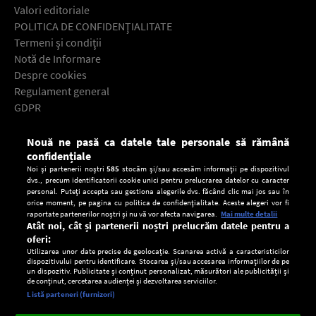
Valori editoriale
POLITICA DE CONFIDENŢIALITATE
Termeni şi condiţii
Notă de Informare
Despre cookies
Regulament general
GDPR
Contact
Nouă ne pasă ca datele tale personale să rămână
Descarcă gratuit aplicaţia Europa FM pentru smartphone:
confidențiale
Noi și partenerii noștri
585
stocăm și/sau accesăm informații pe dispozitivul
dvs., precum identificatorii cookie unici pentru prelucrarea datelor cu caracter
personal. Puteți accepta sau gestiona alegerile dvs. făcând clic mai jos sau în
orice moment, pe pagina cu politica de confidențialitate. Aceste alegeri vor fi
raportate partenerilor noștri și nu vă vor afecta navigarea.
Mai multe detalii
Atât noi, cât și partenerii noștri prelucrăm datele pentru a
oferi:
Utilizarea unor date precise de geolocație. Scanarea activă a caracteristicilor
dispozitivului pentru identificare. Stocarea și/sau accesarea informațiilor de pe
un dispozitiv. Publicitate și conținut personalizat, măsurători ale publicității și
de conținut, cercetarea audienței și dezvoltarea serviciilor.
Setări:
Listă parteneri (furnizori)
Ascultă Europa FM în aplicație
Dark