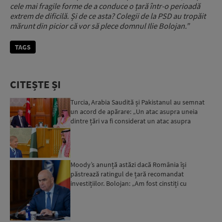
cele mai fragile forme de a conduce o țară într-o perioadă
extrem de dificilă. Și de ce asta? Colegii de la PSD au tropăit
mărunt din picior că vor să plece domnul Ilie Bolojan.”
TAGS
CITEȘTE ȘI
Turcia, Arabia Saudită și Pakistanul au semnat
un acord de apărare: „Un atac asupra uneia
dintre țări va fi considerat un atac asupra
tuturor”...
Moody’s anunță astăzi dacă România își
păstrează ratingul de țară recomandat
investițiilor. Bolojan: „Am fost cinstiți cu
românii. Am muncit din greu”...