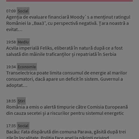
07:09
Social
Agenția de evaluare financiară Moody`s a menținut ratingul
României la „Baa3”, cu perspectivă negativă. Țara noastră a
evitat…
19:58
Mediu
Acvila imperială Feliks, eliberată în natură după ce a fost
salvată din mâinile traficanților și repatriată în Serbia
19:34
Economie
Transelectrica poate limita consumul de energie al marilor
consumatori, dacă apare un deficit în sistem. Guvernul a
adoptat…
18:35
Știri
România a emis o alertă timpurie către Comisia Europeană
din cauza secetei și a riscurilor pentru sistemul energetic
17:35
Social
Bacău: Fata dispărută din comuna Parava, găsită după trei
zile în localitate. Poliția face apel la părinți privind…