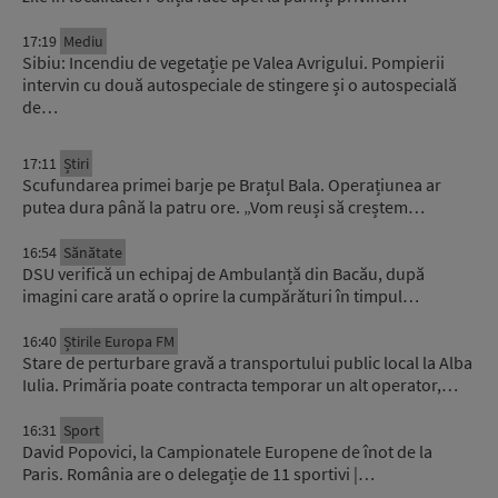
17:19
Mediu
Sibiu: Incendiu de vegetație pe Valea Avrigului. Pompierii
intervin cu două autospeciale de stingere și o autospecială
de…
17:11
Știri
Scufundarea primei barje pe Brațul Bala. Operațiunea ar
putea dura până la patru ore. „Vom reuși să creștem…
16:54
Sănătate
DSU verifică un echipaj de Ambulanță din Bacău, după
imagini care arată o oprire la cumpărături în timpul…
16:40
Știrile Europa FM
Stare de perturbare gravă a transportului public local la Alba
Iulia. Primăria poate contracta temporar un alt operator,…
16:31
Sport
David Popovici, la Campionatele Europene de înot de la
Paris. România are o delegație de 11 sportivi |…