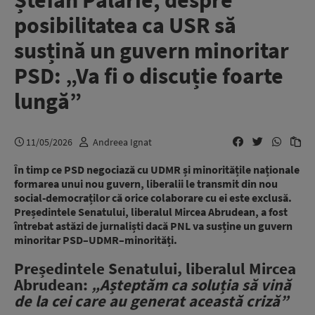
Ștefan Pălărie, despre
posibilitatea ca USR să
susțină un guvern minoritar
PSD: „Va fi o discuție foarte
lungă”
11/05/2026
Andreea Ignat
În timp ce PSD negociază cu UDMR și minoritățile naționale
formarea unui nou guvern, liberalii le transmit din nou
social-democraților că orice colaborare cu ei este exclusă.
Președintele Senatului, liberalul Mircea Abrudean, a fost
întrebat astăzi de jurnaliști dacă PNL va susține un guvern
minoritar PSD–UDMR–minorități.
Președintele Senatului, liberalul Mircea
Abrudean:
„Așteptăm ca soluția să vină
de la cei care au generat această criză”