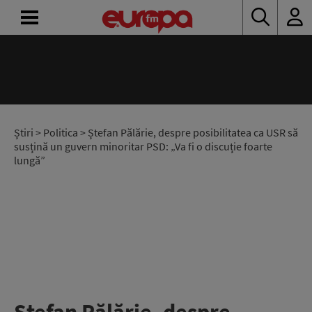
ACASĂ
ȘTIRI
RADIO
Știri
>
Politica
> Ștefan Pălărie, despre posibilitatea ca USR să
susțină un guvern minoritar PSD: „Va fi o discuție foarte
lungă”
CONCURSURI
PODCAST
ASCULTĂ
LIVE