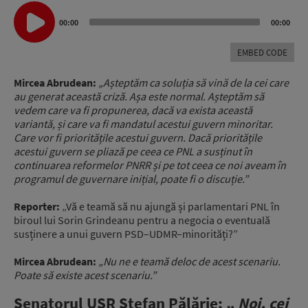
Audio
Player
00:00
00:00
EMBED CODE
Mircea Abrudean:
„Așteptăm ca soluția să vină de la cei care
au generat această criză. Așa este normal. Așteptăm să
vedem care va fi propunerea, dacă va exista această
variantă, și care va fi mandatul acestui guvern minoritar.
Care vor fi prioritățile acestui guvern. Dacă prioritățile
acestui guvern se pliază pe ceea ce PNL a susținut în
continuarea reformelor PNRR și pe tot ceea ce noi aveam în
programul de guvernare inițial, poate fi o discuție.”
Reporter:
„Vă e teamă să nu ajungă și parlamentari PNL în
biroul lui Sorin Grindeanu pentru a negocia o eventuală
susținere a unui guvern PSD–UDMR–minorități?”
Mircea Abrudean:
„Nu ne e teamă deloc de acest scenariu.
Poate să existe acest scenariu.”
Senatorul USR Ștefan Pălărie: „
Noi, cei