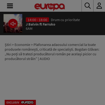
14:00 - 18:00
Drum cu prioritate
ACASĂ
J Balvin ft Farruko
6AM
ȘTIRI
RADIO
Știri
>
Economie
> Plafonarea adaosului comercial la toate
produsele românești, criticată de specialiști. Bogdan Glăvan:
„Nu poți să tratezi producătorul român pe același picior cu
CONCURSURI
producătorul străin” | AUDIO
PODCAST
ASCULTĂ
LIVE