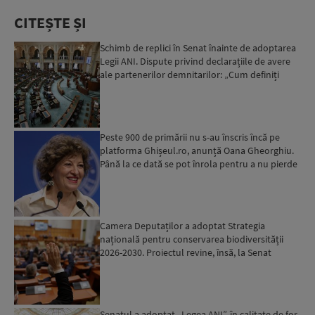
CITEȘTE ȘI
Schimb de replici în Senat înainte de adoptarea
Legii ANI. Dispute privind declarațiile de avere
ale partenerilor demnitarilor: „Cum definiți
amantele...
Peste 900 de primării nu s-au înscris încă pe
platforma Ghișeul.ro, anunță Oana Gheorghiu.
Până la ce dată se pot înrola pentru a nu pierde
fondurile ...
Camera Deputaților a adoptat Strategia
națională pentru conservarea biodiversității
2026-2030. Proiectul revine, însă, la Senat
pentru modificări...
Senatul a adoptat „Legea ANI”, în calitate de for