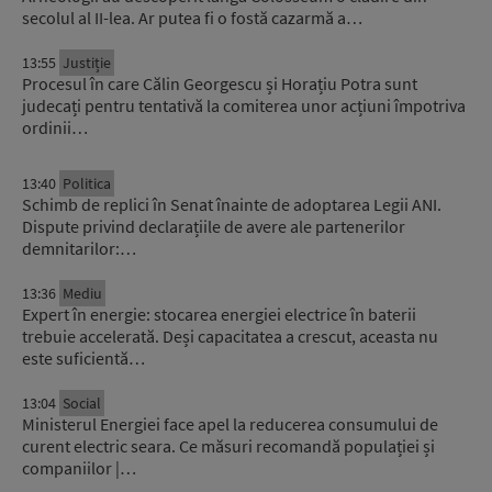
secolul al II-lea. Ar putea fi o fostă cazarmă a…
13:55
Justiție
Procesul în care Călin Georgescu și Horațiu Potra sunt
judecați pentru tentativă la comiterea unor acțiuni împotriva
ordinii…
13:40
Politica
Schimb de replici în Senat înainte de adoptarea Legii ANI.
Dispute privind declarațiile de avere ale partenerilor
demnitarilor:…
13:36
Mediu
Expert în energie: stocarea energiei electrice în baterii
trebuie accelerată. Deși capacitatea a crescut, aceasta nu
este suficientă…
13:04
Social
Ministerul Energiei face apel la reducerea consumului de
curent electric seara. Ce măsuri recomandă populației și
companiilor |…