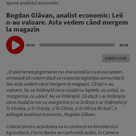
spune analistul economic.
Bogdan Glăvan, analist economic: Leii
n-au valoare. Asta vedem când mergem
la magazin
Audio
Player
00:00
00:00
EMBED CODE
„O asemenea gogomanie nu mai există la nivel european.
Urmează să vedem dacă va respecta legislația comunitară.
Noi asta vedem când mergem la magazin. Că leii n-au
valoare. Nu se întâmplă ceva ciudat cu laptele, cu untul, cu
margarina, cu uleiul. Nu se întâmplă. Că dacă s-ar întâmpla
ceva ciudat la noi cu margarina și cu brânza s-ar întâmpla și
în Elveția, și în Franța, și în China, și în Africa de Sud”,
a
adăugat analistul economic, Bogdan Glăvan.
Criticat pentru activitatea sa la conducerea Ministerului
Agriculturii, Florin Barbu se confruntă astăzi, în Camera