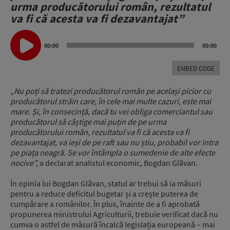
urma producătorului român, rezultatul
va fi că acesta va fi dezavantajat”
Audio
Player
00:00
00:00
EMBED CODE
„Nu poți să tratezi producătorul român pe același picior cu
producătorul străin care, în cele mai multe cazuri, este mai
mare. Și, în consecință, dacă tu vei obliga comerciantul sau
producătorul să câștige mai puțin de pe urma
producătorului român, rezultatul va fi că acesta va fi
dezavantajat, va ieși de pe raft sau nu știu, probabil vor intra
pe piața neagră. Se vor întâmpla o sumedenie de alte efecte
nocive”,
a declarat analistul economic, Bogdan Glăvan.
În opinia lui Bogdan Glăvan, statul ar trebui să ia măsuri
pentru a reduce deficitul bugetar și a crește puterea de
cumpărare a românilor. În plus, înainte de a fi aprobată
propunerea ministrului Agriculturii, trebuie verificat dacă nu
cumva o astfel de măsură încalcă legislația europeană – mai