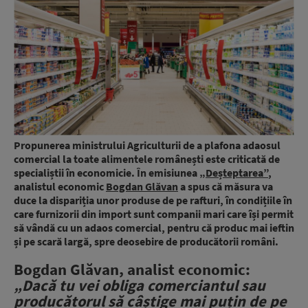
Propunerea ministrului Agriculturii de a plafona adaosul
comercial la toate alimentele românești este criticată de
specialiștii în economicie. În emisiunea
„Deșteptarea”
,
analistul economic
Bogdan Glăvan
a spus că măsura va
duce la dispariția unor produse de pe rafturi, în condițiile în
care furnizorii din import sunt companii mari care își permit
să vândă cu un adaos comercial, pentru că produc mai ieftin
și pe scară largă, spre deosebire de producătorii români.
Bogdan Glăvan, analist economic:
„Dacă tu vei obliga comerciantul sau
producătorul să câștige mai puțin de pe