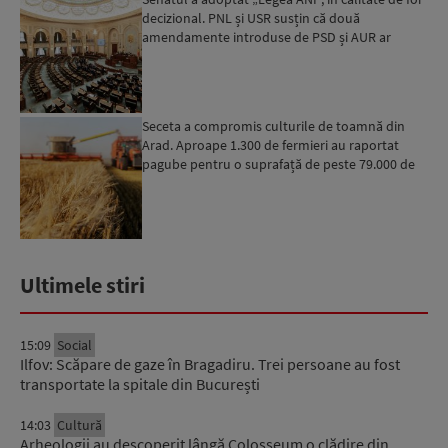
decizional. PNL și USR susțin că două
amendamente introduse de PSD și AUR ar
putea pune în pericol u...
Seceta a compromis culturile de toamnă din
Arad. Aproape 1.300 de fermieri au raportat
pagube pentru o suprafață de peste 79.000 de
hectare
Ultimele stiri
15:09
Social
Ilfov: Scăpare de gaze în Bragadiru. Trei persoane au fost
transportate la spitale din București
14:03
Cultură
Arheologii au descoperit lângă Colosseum o clădire din