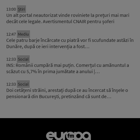
13:00
Știri
Un alt portal neautorizat vinde roviniete la prețuri mai mari
decât cele legale. Avertismentul CNAIR pentru șoferi
12:47
Mediu
Cele patru barje încărcate cu piatră vor fi scufundate astăzi în
Dunăre, după ce ieri intervenția a fost…
12:33
Social
INS: Românii cumpără mai puțin. Comerțul cu amănuntul a
scăzut cu 5,7% în prima jumătate a anului |…
12:33
Social
Doi cetățeni străini, arestați după ce au încercat să înșele o
pensionară din București, pretinzând că sunt de…