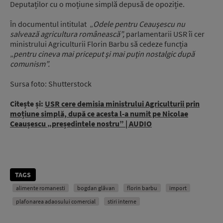
Deputaților cu o moțiune simplă depusă de opoziție.
În documentul intitulat „
Odele pentru Ceauşescu nu
salvează agricultura românească”,
parlamentarii USR îi cer
ministrului Agriculturii Florin Barbu să cedeze funcția
„
pentru cineva mai priceput şi mai puţin nostalgic după
comunism”.
Sursa foto: Shutterstock
Citește și:
USR cere demisia ministrului Agriculturii prin
moțiune simplă, după ce acesta l-a numit pe Nicolae
Ceaușescu „președintele nostru” | AUDIO
TAGS
alimente romanesti
bogdan glăvan
florin barbu
import
plafonarea adaosului comercial
stiri interne