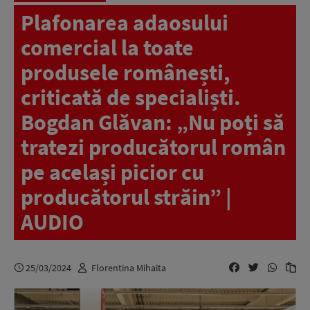
Plafonarea adaosului
comercial la toate
produsele românești,
criticată de specialiști.
Bogdan Glăvan: „Nu poți să
tratezi producătorul român
pe același picior cu
producătorul străin” |
AUDIO
25/03/2024
Florentina Mihaita