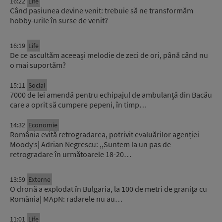
16:22
Life
Când pasiunea devine venit: trebuie să ne transformăm
hobby-urile în surse de venit?
16:19
Life
De ce ascultăm aceeași melodie de zeci de ori, până când nu
o mai suportăm?
15:11
Social
7000 de lei amendă pentru echipajul de ambulanță din Bacău
care a oprit să cumpere pepeni, în timp…
14:32
Economie
România evită retrogradarea, potrivit evaluărilor agenției
Moody’s| Adrian Negrescu: ,,Suntem la un pas de
retrogradare în următoarele 18-20…
13:59
Externe
O dronă a explodat în Bulgaria, la 100 de metri de granița cu
România| MApN: radarele nu au…
11:01
Life