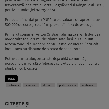
traversează localitățile Berza, Bogdănești și Rânghilești-Deal,
potrivit publicației
Botoșani.ro
.
Proiectul, finanțat prin PNRR, are o valoare de aproximativ
500.000 de euro și se află în prezent în faza de execuție.
Primarul comunei, Anton Cristian, afirmă că și-ar fi dorit să
modernizeze și drumurile dintre sate, însă nu au putut
accesa fonduri europene pentru astfel de lucrări, întrucât
localitatea nu dispune de o rețea de canalizare.
Potrivit primarului, pista este deja utilă comunității:
persoanele în vârstă o folosesc ca trotuar, iar copiii pentru
plimbări cu bicicleta.
TAGS
botosani
canalizare
drumuri
pista bicicleta
santa mare
CITEȘTE ȘI