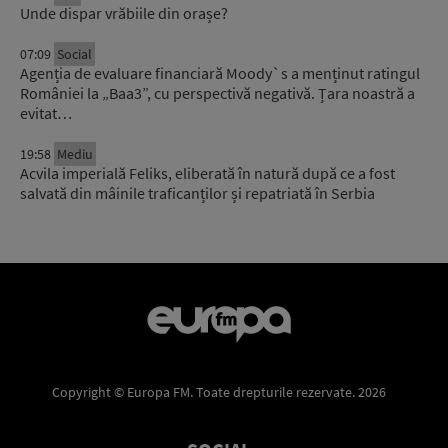
Unde dispar vrăbiile din orașe?
07:09
Social
Agenția de evaluare financiară Moody`s a menținut ratingul
României la „Baa3”, cu perspectivă negativă. Țara noastră a
evitat…
19:58
Mediu
Acvila imperială Feliks, eliberată în natură după ce a fost
salvată din mâinile traficanților și repatriată în Serbia
Copyright © Europa FM. Toate drepturile rezervate. 2026