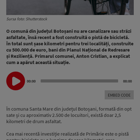
Sursa foto: Shutterstock
O comună din județul Botoșani nu are canalizare sau străzi
asfaltate, însă recent a fost construită o pistă de bicicletă.
În total sunt șase kilometri pentru trei localități, construite
cu 500.000 de euro, bani din Planul Național de Redresare
și Reziliență. Primarul comunei, Anton Cristian, a explicat
cum a apărut această situație.
Audio
00:00
00:00
Player
EMBED CODE
În comuna Santa Mare din județul Botoșani, formată din opt
sate și cu aproximativ 2.500 de locuitori, există doar 2,5
kilometri de drum asfaltat.
Cea mai recentă investiție realizată de Primărie este o pistă
pentru biciclete cu o lungime de șase kilometri, care