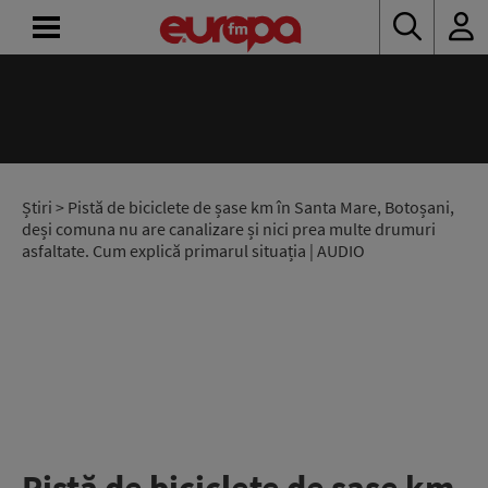
ACASĂ
ȘTIRI
RADIO
Știri
> Pistă de biciclete de șase km în Santa Mare, Botoșani,
deși comuna nu are canalizare și nici prea multe drumuri
asfaltate. Cum explică primarul situația | AUDIO
CONCURSURI
PODCAST
ASCULTĂ
LIVE