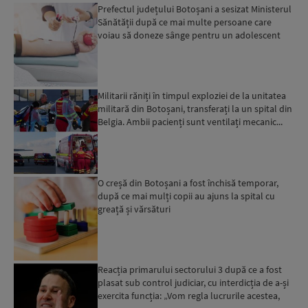
Prefectul județului Botoșani a sesizat Ministerul
Sănătății după ce mai multe persoane care
voiau să doneze sânge pentru un adolescent
internat la Iaș...
Militarii răniți în timpul exploziei de la unitatea
militară din Botoșani, transferați la un spital din
Belgia. Ambii pacienți sunt ventilați mecanic...
O creșă din Botoșani a fost închisă temporar,
după ce mai mulți copii au ajuns la spital cu
greață și vărsături
Reacția primarului sectorului 3 după ce a fost
plasat sub control judiciar, cu interdicția de a-și
exercita funcția: „Vom regla lucrurile acestea,