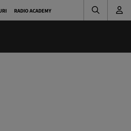
URI
RADIO ACADEMY
:55
 muzică de ieri și de azi