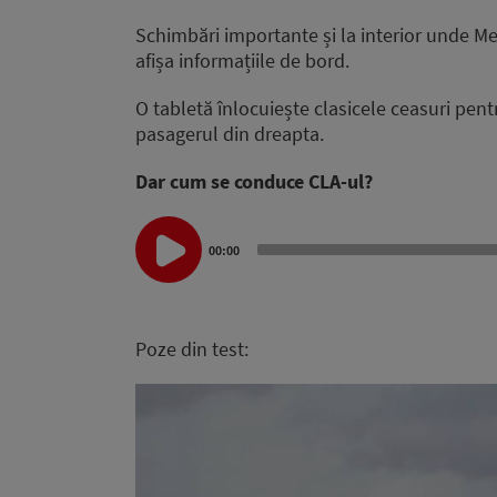
Schimbări importante și la interior unde M
afișa informațiile de bord.
O tabletă înlocuiește clasicele ceasuri pent
pasagerul din dreapta.
Dar cum se conduce CLA-ul?
Audio
Player
00:00
Poze din
test
: