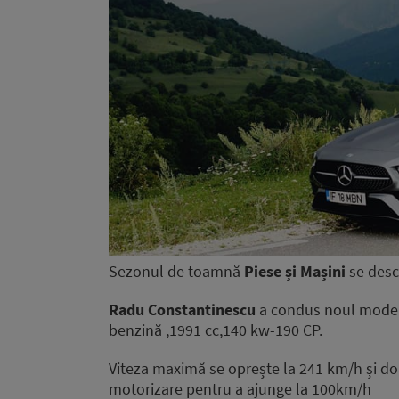
Sezonul de toamnă
Piese și Mașini
se desc
Radu Constantinescu
a condus noul model 
benzină ,1991 cc,140 kw-190 CP.
Viteza maximă se oprește la 241 km/h și do
motorizare pentru a ajunge la 100km/h