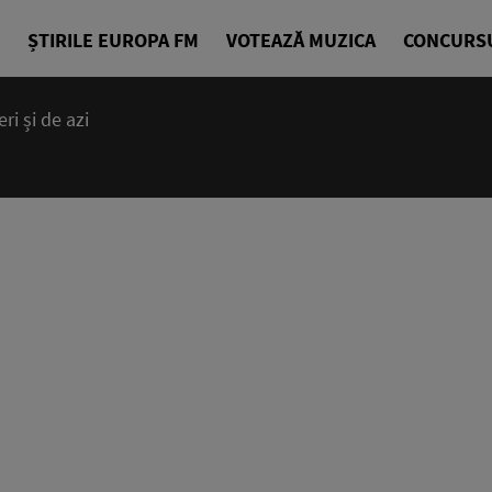
ȘTIRILE EUROPA FM
VOTEAZĂ MUZICA
CONCURS
i și de azi
14:00 - 23
Cea mai bună
EuropaFM