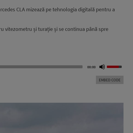
ercedes CLA mizează pe tehnologia digitală pentru a
ru vitezometru și turație și se continua până spre
Use
00:00
Up/Down
Arrow
EMBED CODE
keys
to
increase
or
decrease
volume.