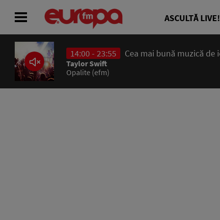
ASCULTĂ LIVE!
14:00 - 23:55
Cea mai bună muzică de ier
ACASĂ
Taylor Swift
Opalite (efm)
ȘTIRI
RADIO
CONCURSURI
PODCAST
ASCULTĂ LIVE