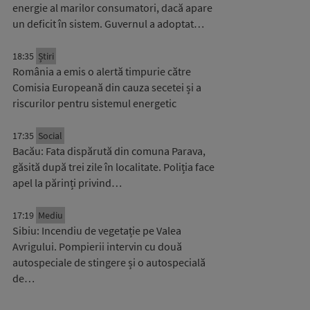
energie al marilor consumatori, dacă apare
un deficit în sistem. Guvernul a adoptat…
18:35
Știri
România a emis o alertă timpurie către
Comisia Europeană din cauza secetei și a
riscurilor pentru sistemul energetic
17:35
Social
Bacău: Fata dispărută din comuna Parava,
găsită după trei zile în localitate. Poliția face
apel la părinți privind…
17:19
Mediu
Sibiu: Incendiu de vegetație pe Valea
Avrigului. Pompierii intervin cu două
autospeciale de stingere și o autospecială
de…