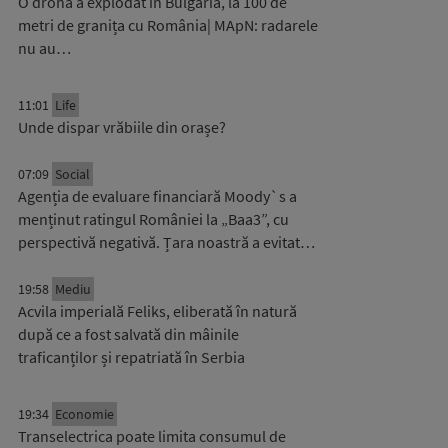
O dronă a explodat în Bulgaria, la 100 de
metri de granița cu România| MApN: radarele
nu au…
11:01
Life
Unde dispar vrăbiile din orașe?
07:09
Social
Agenția de evaluare financiară Moody`s a
menținut ratingul României la „Baa3”, cu
perspectivă negativă. Țara noastră a evitat…
19:58
Mediu
Acvila imperială Feliks, eliberată în natură
după ce a fost salvată din mâinile
traficanților și repatriată în Serbia
19:34
Economie
Transelectrica poate limita consumul de