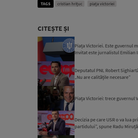
TAGS
cristian hrițuc
piața victoriei
CITEȘTE ȘI
Piața Victoriei. Este guvernul m
Invitat este jurnalistul Emilian I
Deputatul PNL Robert Sighiartău
„Nu are calitățile necesare”
Piața Victoriei: trece guvernul 
Decizia pe care USR o va lua pr
partidului”, spune Radu Miruță: