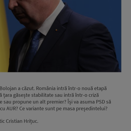
 Bolojan a căzut. România intră într-o nouă etapă
țara găsește stabilitate sau intră într-o criză
ție sau propune un alt premier? Își va asuma PSD să
cu AUR? Ce variante sunt pe masa președintelui?
ic Cristian Hrițuc.