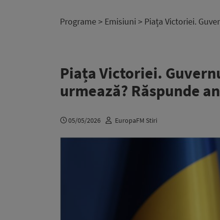
Programe
>
Emisiuni
> Piața Victoriei. Guv
Piața Victoriei. Guvern
urmează? Răspunde anali
05/05/2026
EuropaFM Stiri