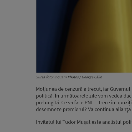
Sursa foto: Inquam Photos / George Călin
Moțiunea de cenzură a trecut, iar Guvernul
politică. În următoarele zile vom vedea dacă 
prelungită. Ce va face PNL – trece în opozi
desemneze premierul? Va continua alianța 
Invitatul lui Tudor Mușat este analistul polit