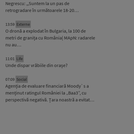
Negrescu: ,,Suntem la un pas de
retrogradare în următoarele 18-20…
13:59
Externe
O dronă a explodat în Bulgaria, la 100 de
metri de granița cu România| MApN: radarele
nu au…
11:01
Life
Unde dispar vrăbiile din orașe?
07:09
Social
Agenția de evaluare financiară Moody`s a
menținut ratingul României la „Baa3”, cu
perspectivă negativă. Țara noastră a evitat…