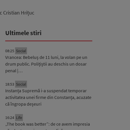
 Cristian Hrițuc
Ultimele stiri
08:25
Social
Vrancea: Bebeluș de 11 luni, la volan pe un
drum public. Polițiștii au deschis un dosar
penal |…
18:53
Social
Instanța Supremă i-a suspendat temporar
activitatea unei firme din Constanța, acuzate
că îngropa deșeuri
16:24
Life
„The book was better”: de ce avem impresia