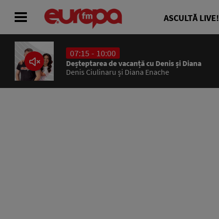
ASCULTĂ LIVE!
07:15 - 10:00
ACASĂ
Deșteptarea de vacanță cu Denis și Diana
Denis Ciulinaru și Diana Enache
ȘTIRI
RADIO
CONCURSURI
PODCAST
ASCULTĂ LIVE