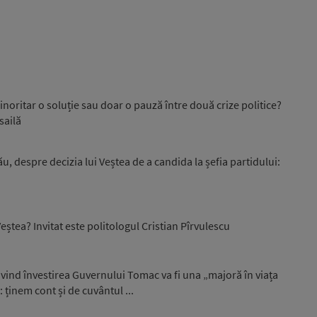
inoritar o soluție sau doar o pauză între două crize politice?
sailă
, despre decizia lui Veștea de a candida la șefia partidului:
Veștea? Invitat este politologul Cristian Pîrvulescu
ivind învestirea Guvernului Tomac va fi una „majoră în viața
 ținem cont și de cuvântul ...