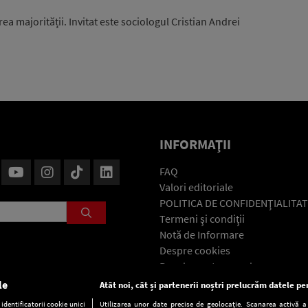
rea majorității. Invitat este sociologul Cristian Andrei
INFORMAŢII
FAQ
Valori editoriale
POLITICA DE CONFIDENŢIALITAT
Termeni şi condiţii
Notă de Informare
Despre cookies
Regulament general
GDPR
le
Atât noi, cât și partenerii noștri prelucrăm datele pen
Contact
dentificatorii cookie unici
Utilizarea unor date precise de geolocație. Scanarea activă a c