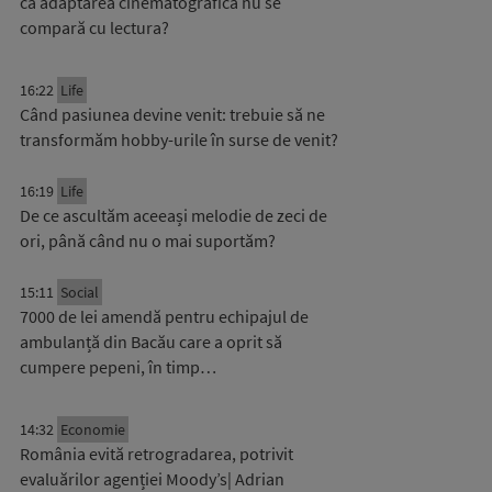
că adaptarea cinematografică nu se
compară cu lectura?
16:22
Life
Când pasiunea devine venit: trebuie să ne
transformăm hobby-urile în surse de venit?
16:19
Life
De ce ascultăm aceeași melodie de zeci de
ori, până când nu o mai suportăm?
15:11
Social
7000 de lei amendă pentru echipajul de
ambulanță din Bacău care a oprit să
cumpere pepeni, în timp…
14:32
Economie
România evită retrogradarea, potrivit
evaluărilor agenției Moody’s| Adrian